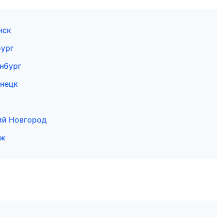
нск
бург
инбург
знецк
кий Новгород
еж