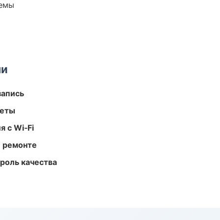
темы
ми
запись
меты
 с Wi‑Fi
и ремонте
роль качества