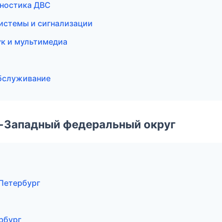
гностика ДВС
системы и сигнализации
ук и мультимедиа
обслуживание
о-Западный федеральный округ
-Петербург
рбург