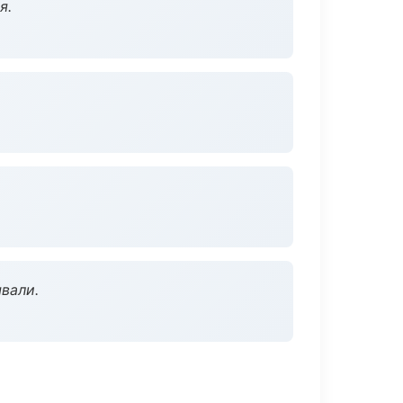
я.
вали.