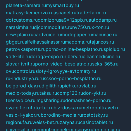
planeta-samara.ru
mysmartbuy.ru
matrasy-kemerovo.ru
ashanet.ru
trade-farm.ru
dotcustoms.ru
domizbrusa9x12spb.ru
autodamp.ru
narasimha.ru
djcommodities.ru
nv750.ru
x-ton.ru
newsplain.ru
cardvoice.ru
modopaper.ru
manunae.ru
gbget.ru
alfeihavsalnassr.ru
madoma.ru
tajuncos.ru
petrovkasports.ru
porno-online-besplatno.ru
splclub.ru
york-life.ru
doroga-expo.ru
ribery.ru
cleanmedicine.ru
slovar-ivrit.ru
porno-video-besplatno.ru
seks-365.ru
ovucontrol.ru
sloty-igrovyye-avtomaty.ru
ru-industriya.ru
russkoe-porno-besplatno.ru
belgorod-day.ru
digilith.ru
pichkurovlab.ru
medic-today.ru
taksu.ru
comp123.ru
don-ykt.ru
teensvoice.ru
imgsharing.ru
domashnee-porno.ru
eva-elfie.ru
foto-tur.ru
biz-doska.ru
metropoltravel.ru
veslo-i-yakor.ru
borodino-media.ru
rostotsky.ru
regionufa.ru
weiss-bet.ru
zaryna.ru
casinotablet.ru
universalia.ru
remont-mebeli-moscow.ru
termomur.ru