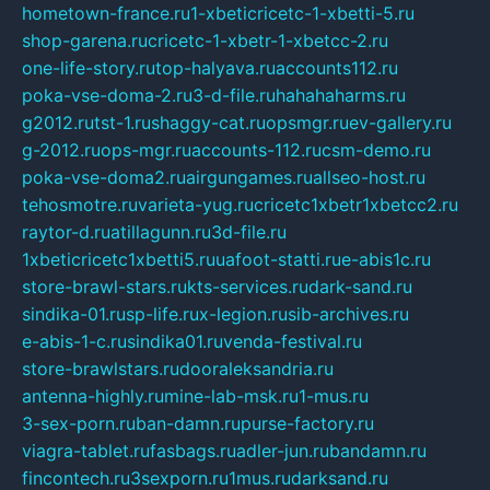
hometown-france.ru
1-xbeticricetc-1-xbetti-5.ru
shop-garena.ru
cricetc-1-xbetr-1-xbetcc-2.ru
one-life-story.ru
top-halyava.ru
accounts112.ru
poka-vse-doma-2.ru
3-d-file.ru
hahahaharms.ru
g2012.ru
tst-1.ru
shaggy-cat.ru
opsmgr.ru
ev-gallery.ru
g-2012.ru
ops-mgr.ru
accounts-112.ru
csm-demo.ru
poka-vse-doma2.ru
airgungames.ru
allseo-host.ru
tehosmotre.ru
varieta-yug.ru
cricetc1xbetr1xbetcc2.ru
raytor-d.ru
atillagunn.ru
3d-file.ru
1xbeticricetc1xbetti5.ru
uafoot-statti.ru
e-abis1c.ru
store-brawl-stars.ru
kts-services.ru
dark-sand.ru
sindika-01.ru
sp-life.ru
x-legion.ru
sib-archives.ru
e-abis-1-c.ru
sindika01.ru
venda-festival.ru
store-brawlstars.ru
dooraleksandria.ru
antenna-highly.ru
mine-lab-msk.ru
1-mus.ru
3-sex-porn.ru
ban-damn.ru
purse-factory.ru
viagra-tablet.ru
fasbags.ru
adler-jun.ru
bandamn.ru
fincontech.ru
3sexporn.ru
1mus.ru
darksand.ru