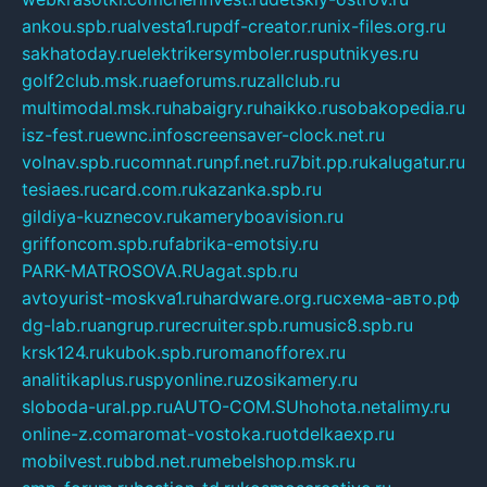
ankou.spb.ru
alvesta1.ru
pdf-creator.ru
nix-files.org.ru
sakhatoday.ru
elektrikersymboler.ru
sputnikyes.ru
golf2club.msk.ru
aeforums.ru
zallclub.ru
multimodal.msk.ru
habaigry.ru
haikko.ru
sobakopedia.ru
isz-fest.ru
ewnc.info
screensaver-clock.net.ru
volnav.spb.ru
comnat.ru
npf.net.ru
7bit.pp.ru
kalugatur.ru
tesiaes.ru
card.com.ru
kazanka.spb.ru
gildiya-kuznecov.ru
kameryboavision.ru
griffoncom.spb.ru
fabrika-emotsiy.ru
PARK-MATROSOVA.RU
agat.spb.ru
avtoyurist-moskva1.ru
hardware.org.ru
схема-авто.рф
dg-lab.ru
angrup.ru
recruiter.spb.ru
music8.spb.ru
krsk124.ru
kubok.spb.ru
romanofforex.ru
analitikaplus.ru
spyonline.ru
zosikamery.ru
sloboda-ural.pp.ru
AUTO-COM.SU
hohota.net
alimy.ru
online-z.com
aromat-vostoka.ru
otdelkaexp.ru
mobilvest.ru
bbd.net.ru
mebelshop.msk.ru