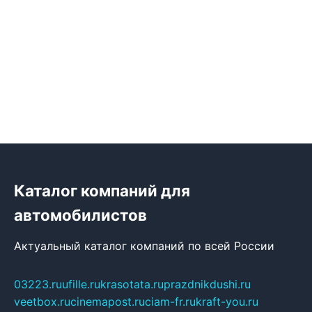
Каталог компаний для
автомобилистов
Актуальный каталог компаний по всей России
03223.ru
ufille.ru
krasotata.ru
prazdnikdushi.ru
veetbox.ru
cinemapost.ru
ciam-fr.ru
kraft-you.ru