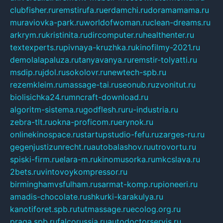
clubfisher.ru
remstirufa.ru
erdamchi.ru
doramamama.ru
muraviovka-park.ru
worldofwoman.ru
clean-dreams.ru
arkrym.ru
kristinita.ru
dircomputer.ru
healthenter.ru
textexperts.ru
pivnaya-kruzhka.ru
kinofilmy-2021.ru
demolalapaluza.ru
tanyavanya.ru
remstir-tolyatti.ru
msdip.ru
jdol.ru
sokolovr.ru
newtech-spb.ru
rezemkleim.ru
massage-tai.ru
seonub.ru
zvonitut.ru
biolisichka24.ru
mncraft-download.ru
algoritm-sistema.ru
godflesh.ru
ru-industria.ru
zebra-tlt.ru
okna-proficom.ru
erynok.ru
onlinekinospace.ru
startupstudio-fefu.ru
zarges-ru.ru
gegenjustizunrecht.ru
autobalashov.ru
utrovortu.ru
spiski-firm.ru
elara-m.ru
kinomusorka.ru
mkcslava.ru
2bets.ru
vintovoykompressor.ru
birminghamvsfulham.ru
sarmat-komp.ru
pioneeri.ru
amadis-chocolate.ru
shkurki-karakulya.ru
kanotiforet.spb.ru
tutmassage.ru
ecolog.org.ru
praga.spb.ru
falcorussia.ru
autodoctorservis.ru