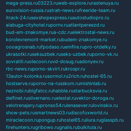
mega-press.ru
03223.ru
web-explore.ru
rastenuya.ru
eurovision-russia.ru
strah-news.ru
freeride-team.ru
itrack-24.ru
sexshopexpress.ru
autostudiopro.ru
alabuga-cityhotel.ru
pornv.ru
atlantpereezd.ru
bud-em-znakomye.ru
a-cdc.ru
elektrostal-news.ru
korolevremont-market.ru
budem-znakomye.ru
oooagrosnab.ru
fpodaso.ru
emfire.ru
pro-otdelky.ru
ukrasotki.ru
seksuzbek.ru
seks-uzbek.ru
porno-vk.ru
sovratili.ru
olecoon.ru
vd-dosug.ru
adonyev.ru
rbc-news.ru
porno-skvirt.ru
krospr.ru
13autor-kolonka.ru
sormol.ru
2rich.ru
hostel-65.ru
hostserve.ru
porno-na-russkom.ru
mishinlab.ru
neznobi.ru
bigfatcc.ru
habble.ru
starbucksvia.ru
delfinet.ru
silvernano.ru
elestal.ru
vektor-doroga.ru
velotrenajery.ru
pronso54.ru
lenasever.ru
lovinskix.ru
show-pets.ru
smartnews03.ru
discofoxworld.ru
miraclecoon.ru
pongup.ru
hostel65.ru
liura.ru
glasspb.ru
firehunters.ru
gribowo.ru
gnalis.ru
bulkitula.ru