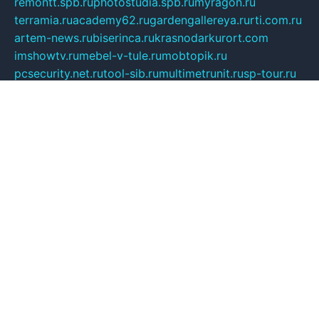
remontt.spb.ru
photostudia.spb.ru
myragon.ru
terramia.ru
academy62.ru
gardengallereya.ru
rti.com.ru
artem-news.ru
biserinca.ru
krasnodarkurort.com
imshowtv.ru
mebel-v-tule.ru
mobtopik.ru
pcsecurity.net.ru
tool-sib.ru
multimetrunit.ru
sp-tour.ru
fan-cs.ru
santeh-russia.ru
symbian9.net.ru
DSHAIR.RU
tmmotors.spb.ru
xjocuricopii.com
musavtomat.msk.ru
obustrojdom.ru
sovetcik.ru
ybaranovskaya.ru
ppknews.ru
cult-alshei.ru
JAPANRUSSIA.RU
proekciyamebel.ru
imper-finans.ru
rim.org.ru
glamourai.ru
brassminus.ru
zabor-pro.ru
ftn.pp.ru
dorogoe58.ru
laimengpacker.ru
kuzova-zapchasti.ru
sageerp.ru
taxodrom.ru
dsrazvitie.ru
hardcity.net.ru
ratinghomegames.ru
topservice25.ru
gubernyan.ru
gtglasslined.ru
ii4.ru
tssport.spb.ru
andorra24.com
blackwallstreet.ru
oboimos.ru
optim-doors.com.ru
ikuch.ru
nycr.org.ru
npa21.ru
vremya-ch.spb.ru
desert000.ru
ivtorgi.ru
ifiori.ru
catalog-statei.ru