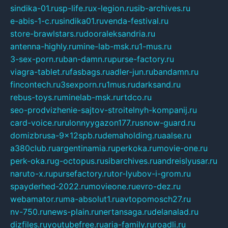
sindika-01.ru
sp-life.ru
x-legion.ru
sib-archives.ru
e-abis-1-c.ru
sindika01.ru
venda-festival.ru
store-brawlstars.ru
dooraleksandria.ru
antenna-highly.ru
mine-lab-msk.ru
1-mus.ru
3-sex-porn.ru
ban-damn.ru
purse-factory.ru
viagra-tablet.ru
fasbags.ru
adler-jun.ru
bandamn.ru
fincontech.ru
3sexporn.ru
1mus.ru
darksand.ru
rebus-toys.ru
minelab-msk.ru
rtdco.ru
seo-prodvizhenie-sajtov-stroitelnyh-kompanij.ru
card-voice.ru
rulonnyygazon177.ru
snow-guard.ru
domizbrusa-9x12spb.ru
demaholding.ru
aalse.ru
a380club.ru
argentinamia.ru
perkoka.ru
movie-one.ru
perk-oka.ru
g-octopus.ru
sibarchives.ru
andreislyusar.ru
naruto-x.ru
pursefactory.ru
tor-lyubov-i-grom.ru
spayderhed-2022.ru
movieone.ru
evro-dez.ru
webamator.ru
ma-absolut1.ru
avtopomosch27.ru
nv-750.ru
news-plain.ru
nertansaga.ru
delanalad.ru
dizfiles.ru
youtubefree.ru
aria-family.ru
roadli.ru