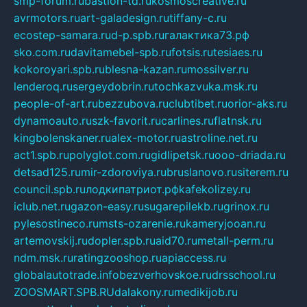
smp-forum.ru
bastion-td.ru
kosmoscreative.ru
avrmotors.ru
art-galadesign.ru
tiffany-c.ru
ecostep-samara.ru
d-p.spb.ru
галактика73.рф
sko.com.ru
davitamebel-spb.ru
fotsis.ru
tesiaes.ru
kokoroyari.spb.ru
blesna-kazan.ru
mossilver.ru
lenderoq.ru
sergeydobrin.ru
tochkazvuka.msk.ru
people-of-art.ru
bezzubova.ru
clubtibet.ru
orior-aks.ru
dynamoauto.ru
szk-favorit.ru
carlines.ru
flatnsk.ru
kingbolenskaner.ru
alex-motor.ru
astroline.net.ru
act1.spb.ru
polyglot.com.ru
gidlipetsk.ru
ooo-driada.ru
detsad125.ru
mir-zdoroviya.ru
bruslanovo.ru
siterem.ru
council.spb.ru
лодкипатриот.рф
kafekolizey.ru
iclub.net.ru
gazon-easy.ru
sugarepilekb.ru
grinox.ru
pylesostineco.ru
msts-ozarenie.ru
kameryjooan.ru
artemovskij.ru
dopler.spb.ru
aid70.ru
metall-perm.ru
ndm.msk.ru
ratingzooshop.ru
apiaccess.ru
globalautotrade.info
bezverhovskoe.ru
drsschool.ru
ZOOSMART.SPB.RU
dalakony.ru
medikijob.ru