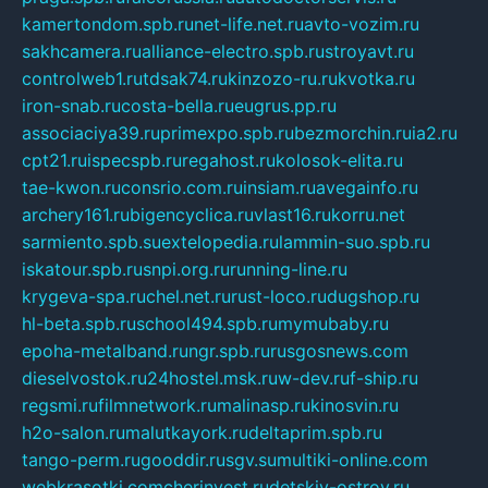
kamertondom.spb.ru
net-life.net.ru
avto-vozim.ru
sakhcamera.ru
alliance-electro.spb.ru
stroyavt.ru
controlweb1.ru
tdsak74.ru
kinzozo-ru.ru
kvotka.ru
iron-snab.ru
costa-bella.ru
eugrus.pp.ru
associaciya39.ru
primexpo.spb.ru
bezmorchin.ru
ia2.ru
cpt21.ru
ispecspb.ru
regahost.ru
kolosok-elita.ru
tae-kwon.ru
consrio.com.ru
insiam.ru
avegainfo.ru
archery161.ru
bigencyclica.ru
vlast16.ru
korru.net
sarmiento.spb.su
extelopedia.ru
lammin-suo.spb.ru
iskatour.spb.ru
snpi.org.ru
running-line.ru
krygeva-spa.ru
chel.net.ru
rust-loco.ru
dugshop.ru
hl-beta.spb.ru
school494.spb.ru
mymubaby.ru
epoha-metalband.ru
ngr.spb.ru
rusgosnews.com
dieselvostok.ru
24hostel.msk.ru
w-dev.ru
f-ship.ru
regsmi.ru
filmnetwork.ru
malinasp.ru
kinosvin.ru
h2o-salon.ru
malutkayork.ru
deltaprim.spb.ru
tango-perm.ru
gooddir.ru
sgv.su
multiki-online.com
webkrasotki.com
cherinvest.ru
detskiy-ostrov.ru