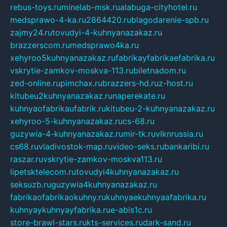
rebus-toys.ru
minelab-msk.ru
alabuga-cityhotel.ru
medsprawo-4-ka.ru
2864420.ru
blagodarenie-spb.ru
zajmy24.ru
tovudyi-4-kuhnyanazakaz.ru
brazzerscom.ru
medsprawo4ka.ru
xehyroo5kuhnyanazakaz.ru
fabrikayfabrikaefabrika.ru
vskrytie-zamkov-moskva-113.ru
biletnadom.ru
zed-online.ru
pimchax.ru
brazzers-hd.ru
z-host.ru
kitubeu2kuhnyanazakaz.ru
naperekate.ru
kuhnyaofabrikaufabrik.ru
kitubeu-2-kuhnyanazakaz.ru
xehyroo-5-kuhnyanazakaz.ru
cs-68.ru
guzywia-4-kuhnyanazakaz.ru
mir-tk.ru
vlknrussia.ru
cs68.ru
vladivostok-map.ru
video-seks.ru
bankaribi.ru
raszar.ru
vskrytie-zamkov-moskva113.ru
lipetsktelecom.ru
tovudyi4kuhnyanazakaz.ru
seksuzb.ru
guzywia4kuhnyanazakaz.ru
fabrikaofabrikaokuhny.ru
kuhnyaekuhnyaafabrika.ru
kuhnyaykuhnyayfabrika.ru
e-abis1c.ru
store-brawl-stars.ru
kts-services.ru
dark-sand.ru