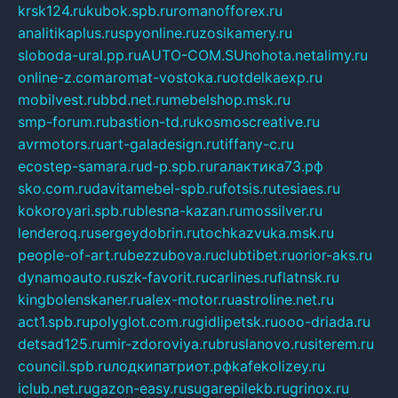
krsk124.ru
kubok.spb.ru
romanofforex.ru
analitikaplus.ru
spyonline.ru
zosikamery.ru
sloboda-ural.pp.ru
AUTO-COM.SU
hohota.net
alimy.ru
online-z.com
aromat-vostoka.ru
otdelkaexp.ru
mobilvest.ru
bbd.net.ru
mebelshop.msk.ru
smp-forum.ru
bastion-td.ru
kosmoscreative.ru
avrmotors.ru
art-galadesign.ru
tiffany-c.ru
ecostep-samara.ru
d-p.spb.ru
галактика73.рф
sko.com.ru
davitamebel-spb.ru
fotsis.ru
tesiaes.ru
kokoroyari.spb.ru
blesna-kazan.ru
mossilver.ru
lenderoq.ru
sergeydobrin.ru
tochkazvuka.msk.ru
people-of-art.ru
bezzubova.ru
clubtibet.ru
orior-aks.ru
dynamoauto.ru
szk-favorit.ru
carlines.ru
flatnsk.ru
kingbolenskaner.ru
alex-motor.ru
astroline.net.ru
act1.spb.ru
polyglot.com.ru
gidlipetsk.ru
ooo-driada.ru
detsad125.ru
mir-zdoroviya.ru
bruslanovo.ru
siterem.ru
council.spb.ru
лодкипатриот.рф
kafekolizey.ru
iclub.net.ru
gazon-easy.ru
sugarepilekb.ru
grinox.ru