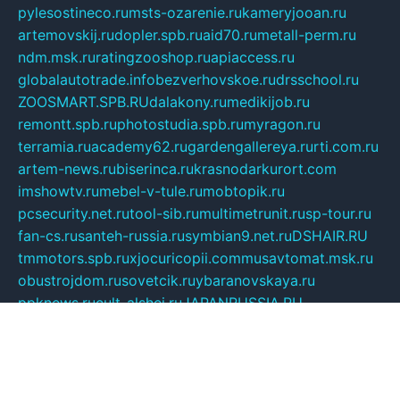
pylesostineco.ru
msts-ozarenie.ru
kameryjooan.ru
artemovskij.ru
dopler.spb.ru
aid70.ru
metall-perm.ru
ndm.msk.ru
ratingzooshop.ru
apiaccess.ru
globalautotrade.info
bezverhovskoe.ru
drsschool.ru
ZOOSMART.SPB.RU
dalakony.ru
medikijob.ru
remontt.spb.ru
photostudia.spb.ru
myragon.ru
terramia.ru
academy62.ru
gardengallereya.ru
rti.com.ru
artem-news.ru
biserinca.ru
krasnodarkurort.com
imshowtv.ru
mebel-v-tule.ru
mobtopik.ru
pcsecurity.net.ru
tool-sib.ru
multimetrunit.ru
sp-tour.ru
fan-cs.ru
santeh-russia.ru
symbian9.net.ru
DSHAIR.RU
tmmotors.spb.ru
xjocuricopii.com
musavtomat.msk.ru
obustrojdom.ru
sovetcik.ru
ybaranovskaya.ru
ppknews.ru
cult-alshei.ru
JAPANRUSSIA.RU
proekciyamebel.ru
imper-finans.ru
rim.org.ru
glamourai.ru
brassminus.ru
zabor-pro.ru
ftn.pp.ru
dorogoe58.ru
laimengpacker.ru
kuzova-zapchasti.ru
sageerp.ru
taxodrom.ru
dsrazvitie.ru
hardcity.net.ru