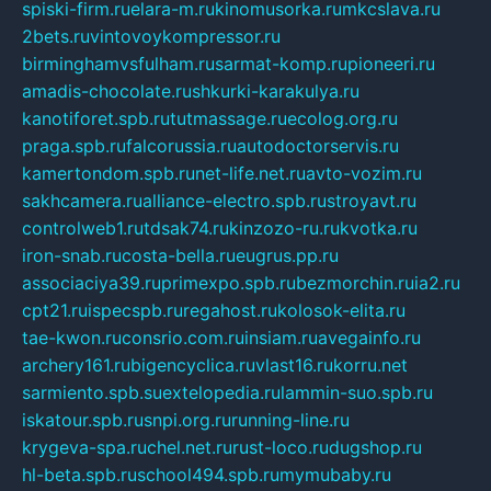
spiski-firm.ru
elara-m.ru
kinomusorka.ru
mkcslava.ru
2bets.ru
vintovoykompressor.ru
birminghamvsfulham.ru
sarmat-komp.ru
pioneeri.ru
amadis-chocolate.ru
shkurki-karakulya.ru
kanotiforet.spb.ru
tutmassage.ru
ecolog.org.ru
praga.spb.ru
falcorussia.ru
autodoctorservis.ru
kamertondom.spb.ru
net-life.net.ru
avto-vozim.ru
sakhcamera.ru
alliance-electro.spb.ru
stroyavt.ru
controlweb1.ru
tdsak74.ru
kinzozo-ru.ru
kvotka.ru
iron-snab.ru
costa-bella.ru
eugrus.pp.ru
associaciya39.ru
primexpo.spb.ru
bezmorchin.ru
ia2.ru
cpt21.ru
ispecspb.ru
regahost.ru
kolosok-elita.ru
tae-kwon.ru
consrio.com.ru
insiam.ru
avegainfo.ru
archery161.ru
bigencyclica.ru
vlast16.ru
korru.net
sarmiento.spb.su
extelopedia.ru
lammin-suo.spb.ru
iskatour.spb.ru
snpi.org.ru
running-line.ru
krygeva-spa.ru
chel.net.ru
rust-loco.ru
dugshop.ru
hl-beta.spb.ru
school494.spb.ru
mymubaby.ru