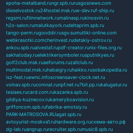
epoha-metalband.ru
ngr.spb.ru
rusgosnews.com
dieselvostok.ru
24hostel.msk.ru
w-dev.ru
f-ship.ru
regsmi.ru
filmnetwork.ru
malinasp.ru
kinosvin.ru
h2o-salon.ru
malutkayork.ru
deltaprim.spb.ru
tango-perm.ru
gooddir.ru
sgv.su
multiki-online.com
webkrasotki.com
cherinvest.ru
detskiy-ostrov.ru
ankou.spb.ru
alvesta1.ru
pdf-creator.ru
nix-files.org.ru
sakhatoday.ru
elektrikersymboler.ru
sputnikyes.ru
golf2club.msk.ru
aeforums.ru
zallclub.ru
multimodal.msk.ru
habaigry.ru
haikko.ru
sobakopedia.ru
isz-fest.ru
ewnc.info
screensaver-clock.net.ru
volnav.spb.ru
comnat.ru
npf.net.ru
7bit.pp.ru
kalugatur.ru
tesiaes.ru
card.com.ru
kazanka.spb.ru
gildiya-kuznecov.ru
kameryboavision.ru
griffoncom.spb.ru
fabrika-emotsiy.ru
PARK-MATROSOVA.RU
agat.spb.ru
avtoyurist-moskva1.ru
hardware.org.ru
схема-авто.рф
dg-lab.ru
angrup.ru
recruiter.spb.ru
music8.spb.ru