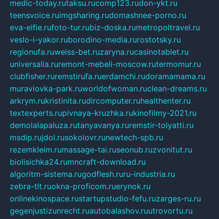
medic-today.ru
taksu.ru
comp123.ru
don-ykt.ru
teensvoice.ru
imgsharing.ru
domashnee-porno.ru
eva-elfie.ru
foto-tur.ru
biz-doska.ru
metropoltravel.ru
veslo-i-yakor.ru
borodino-media.ru
rostotsky.ru
regionufa.ru
weiss-bet.ru
zaryna.ru
casinotablet.ru
universalia.ru
remont-mebeli-moscow.ru
termomur.ru
clubfisher.ru
remstirufa.ru
erdamchi.ru
doramamama.ru
muraviovka-park.ru
worldofwoman.ru
clean-dreams.ru
arkrym.ru
kristinita.ru
dircomputer.ru
healthenter.ru
textexperts.ru
pivnaya-kruzhka.ru
kinofilmy-2021.ru
demolalapaluza.ru
tanyavanya.ru
remstir-tolyatti.ru
msdip.ru
jdol.ru
sokolovr.ru
newtech-spb.ru
rezemkleim.ru
massage-tai.ru
seonub.ru
zvonitut.ru
biolisichka24.ru
mncraft-download.ru
algoritm-sistema.ru
godflesh.ru
ru-industria.ru
zebra-tlt.ru
okna-proficom.ru
erynok.ru
onlinekinospace.ru
startupstudio-fefu.ru
zarges-ru.ru
gegenjustizunrecht.ru
autobalashov.ru
utrovortu.ru