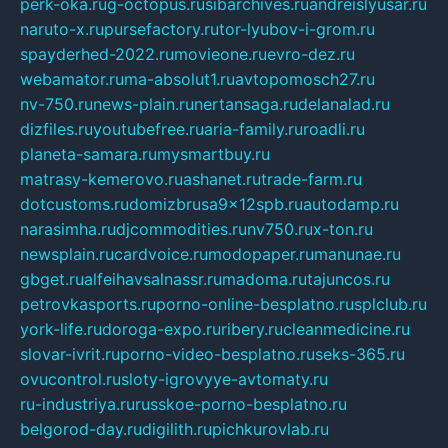
perk-oka.ru
g-octopus.ru
sibarchives.ru
andreislyusar.ru
naruto-x.ru
pursefactory.ru
tor-lyubov-i-grom.ru
spayderhed-2022.ru
movieone.ru
evro-dez.ru
webamator.ru
ma-absolut1.ru
avtopomosch27.ru
nv-750.ru
news-plain.ru
nertansaga.ru
delanalad.ru
dizfiles.ru
youtubefree.ru
aria-family.ru
roadli.ru
planeta-samara.ru
mysmartbuy.ru
matrasy-kemerovo.ru
ashanet.ru
trade-farm.ru
dotcustoms.ru
domizbrusa9x12spb.ru
autodamp.ru
narasimha.ru
djcommodities.ru
nv750.ru
x-ton.ru
newsplain.ru
cardvoice.ru
modopaper.ru
manunae.ru
gbget.ru
alfeihavsalnassr.ru
madoma.ru
tajuncos.ru
petrovkasports.ru
porno-online-besplatno.ru
splclub.ru
york-life.ru
doroga-expo.ru
ribery.ru
cleanmedicine.ru
slovar-ivrit.ru
porno-video-besplatno.ru
seks-365.ru
ovucontrol.ru
sloty-igrovyye-avtomaty.ru
ru-industriya.ru
russkoe-porno-besplatno.ru
belgorod-day.ru
digilith.ru
pichkurovlab.ru