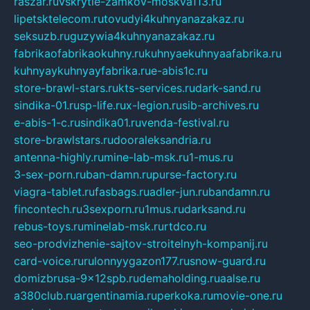
raszar.ru
vskrytie-zamkov-moskva113.ru
lipetsktelecom.ru
tovudyi4kuhnyanazakaz.ru
seksuzb.ru
guzywia4kuhnyanazakaz.ru
fabrikaofabrikaokuhny.ru
kuhnyaekuhnyaafabrika.ru
kuhnyaykuhnyayfabrika.ru
e-abis1c.ru
store-brawl-stars.ru
kts-services.ru
dark-sand.ru
sindika-01.ru
sp-life.ru
x-legion.ru
sib-archives.ru
e-abis-1-c.ru
sindika01.ru
venda-festival.ru
store-brawlstars.ru
dooraleksandria.ru
antenna-highly.ru
mine-lab-msk.ru
1-mus.ru
3-sex-porn.ru
ban-damn.ru
purse-factory.ru
viagra-tablet.ru
fasbags.ru
adler-jun.ru
bandamn.ru
fincontech.ru
3sexporn.ru
1mus.ru
darksand.ru
rebus-toys.ru
minelab-msk.ru
rtdco.ru
seo-prodvizhenie-sajtov-stroitelnyh-kompanij.ru
card-voice.ru
rulonnyygazon177.ru
snow-guard.ru
domizbrusa-9x12spb.ru
demaholding.ru
aalse.ru
a380club.ru
argentinamia.ru
perkoka.ru
movie-one.ru