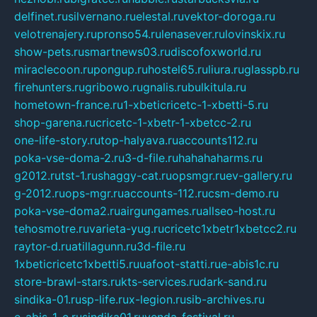
delfinet.ru
silvernano.ru
elestal.ru
vektor-doroga.ru
velotrenajery.ru
pronso54.ru
lenasever.ru
lovinskix.ru
show-pets.ru
smartnews03.ru
discofoxworld.ru
miraclecoon.ru
pongup.ru
hostel65.ru
liura.ru
glasspb.ru
firehunters.ru
gribowo.ru
gnalis.ru
bulkitula.ru
hometown-france.ru
1-xbeticricetc-1-xbetti-5.ru
shop-garena.ru
cricetc-1-xbetr-1-xbetcc-2.ru
one-life-story.ru
top-halyava.ru
accounts112.ru
poka-vse-doma-2.ru
3-d-file.ru
hahahaharms.ru
g2012.ru
tst-1.ru
shaggy-cat.ru
opsmgr.ru
ev-gallery.ru
g-2012.ru
ops-mgr.ru
accounts-112.ru
csm-demo.ru
poka-vse-doma2.ru
airgungames.ru
allseo-host.ru
tehosmotre.ru
varieta-yug.ru
cricetc1xbetr1xbetcc2.ru
raytor-d.ru
atillagunn.ru
3d-file.ru
1xbeticricetc1xbetti5.ru
uafoot-statti.ru
e-abis1c.ru
store-brawl-stars.ru
kts-services.ru
dark-sand.ru
sindika-01.ru
sp-life.ru
x-legion.ru
sib-archives.ru
e-abis-1-c.ru
sindika01.ru
venda-festival.ru