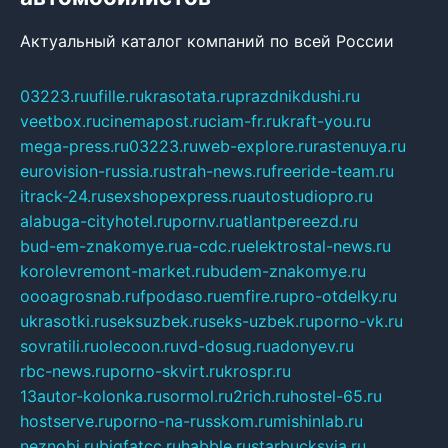
Актуальный каталог компаний по всей России
03223.ru
ufille.ru
krasotata.ru
prazdnikdushi.ru
veetbox.ru
cinemapost.ru
ciam-fr.ru
kraft-you.ru
mega-press.ru
03223.ru
web-explore.ru
rastenuya.ru
eurovision-russia.ru
strah-news.ru
freeride-team.ru
itrack-24.ru
sexshopexpress.ru
autostudiopro.ru
alabuga-cityhotel.ru
pornv.ru
atlantpereezd.ru
bud-em-znakomye.ru
a-cdc.ru
elektrostal-news.ru
korolevremont-market.ru
budem-znakomye.ru
oooagrosnab.ru
fpodaso.ru
emfire.ru
pro-otdelky.ru
ukrasotki.ru
seksuzbek.ru
seks-uzbek.ru
porno-vk.ru
sovratili.ru
olecoon.ru
vd-dosug.ru
adonyev.ru
rbc-news.ru
porno-skvirt.ru
krospr.ru
13autor-kolonka.ru
sormol.ru
2rich.ru
hostel-65.ru
hostserve.ru
porno-na-russkom.ru
mishinlab.ru
neznobi.ru
bigfatcc.ru
habble.ru
starbucksvia.ru