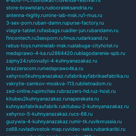
store-brawlstars.ru
dooraleksandria.ru
antenna-highly.ru
mine-lab-msk.ru
1-mus.ru
3-sex-porn.ru
ban-damn.ru
purse-factory.ru
viagra-tablet.ru
fasbags.ru
adler-jun.ru
bandamn.ru
fincontech.ru
3sexporn.ru
1mus.ru
darksand.ru
rebus-toys.ru
minelab-msk.ru
alabuga-cityhotel.ru
medsprawo-4-ka.ru
2864420.ru
blagodarenie-spb.ru
zajmy24.ru
tovudyi-4-kuhnyanazakaz.ru
brazzerscom.ru
medsprawo4ka.ru
xehyroo5kuhnyanazakaz.ru
fabrikayfabrikaefabrika.ru
vskrytie-zamkov-moskva-113.ru
biletnadom.ru
zed-online.ru
pimchax.ru
brazzers-hd.ru
z-host.ru
kitubeu2kuhnyanazakaz.ru
naperekate.ru
kuhnyaofabrikaufabrik.ru
kitubeu-2-kuhnyanazakaz.ru
xehyroo-5-kuhnyanazakaz.ru
cs-68.ru
guzywia-4-kuhnyanazakaz.ru
mir-tk.ru
vlknrussia.ru
cs68.ru
vladivostok-map.ru
video-seks.ru
bankaribi.ru