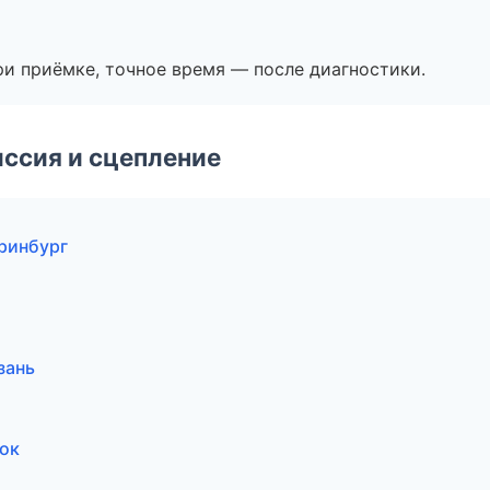
и приёмке, точное время — после диагностики.
ссия и сцепление
еринбург
зань
ток