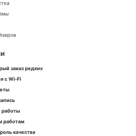
стка
темы
йзеров
ми
рый заказ редких
 с Wi‑Fi
меты
запись
е работы
м работам
роль качества