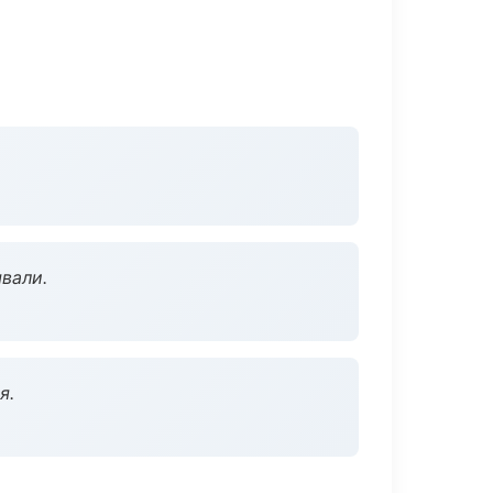
вали.
я.