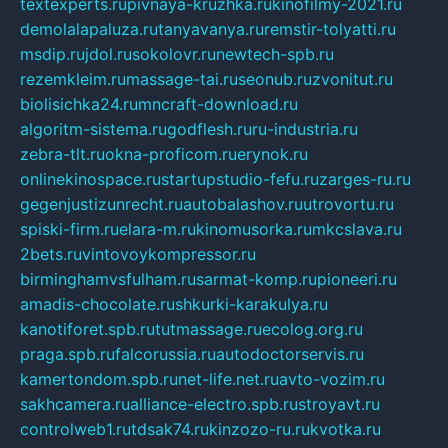
textexperts.ru
pivnaya-kruzhka.ru
kinofilmy-2021.ru
demolalapaluza.ru
tanyavanya.ru
remstir-tolyatti.ru
msdip.ru
jdol.ru
sokolovr.ru
newtech-spb.ru
rezemkleim.ru
massage-tai.ru
seonub.ru
zvonitut.ru
biolisichka24.ru
mncraft-download.ru
algoritm-sistema.ru
godflesh.ru
ru-industria.ru
zebra-tlt.ru
okna-proficom.ru
erynok.ru
onlinekinospace.ru
startupstudio-fefu.ru
zarges-ru.ru
gegenjustizunrecht.ru
autobalashov.ru
utrovortu.ru
spiski-firm.ru
elara-m.ru
kinomusorka.ru
mkcslava.ru
2bets.ru
vintovoykompressor.ru
birminghamvsfulham.ru
sarmat-komp.ru
pioneeri.ru
amadis-chocolate.ru
shkurki-karakulya.ru
kanotiforet.spb.ru
tutmassage.ru
ecolog.org.ru
praga.spb.ru
falcorussia.ru
autodoctorservis.ru
kamertondom.spb.ru
net-life.net.ru
avto-vozim.ru
sakhcamera.ru
alliance-electro.spb.ru
stroyavt.ru
controlweb1.ru
tdsak74.ru
kinzozo-ru.ru
kvotka.ru