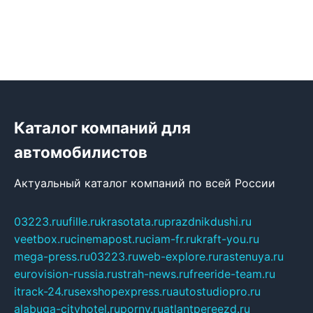
Каталог компаний для
автомобилистов
Актуальный каталог компаний по всей России
03223.ru
ufille.ru
krasotata.ru
prazdnikdushi.ru
veetbox.ru
cinemapost.ru
ciam-fr.ru
kraft-you.ru
mega-press.ru
03223.ru
web-explore.ru
rastenuya.ru
eurovision-russia.ru
strah-news.ru
freeride-team.ru
itrack-24.ru
sexshopexpress.ru
autostudiopro.ru
alabuga-cityhotel.ru
pornv.ru
atlantpereezd.ru