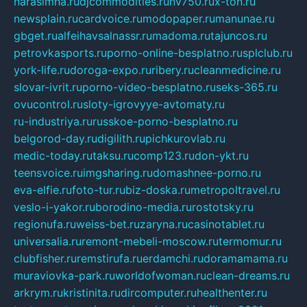
narasimha.ru
djcommodities.ru
nv750.ru
x-ton.ru
newsplain.ru
cardvoice.ru
modopaper.ru
manunae.ru
gbget.ru
alfeihavsalnassr.ru
madoma.ru
tajuncos.ru
petrovkasports.ru
porno-online-besplatno.ru
splclub.ru
york-life.ru
doroga-expo.ru
ribery.ru
cleanmedicine.ru
slovar-ivrit.ru
porno-video-besplatno.ru
seks-365.ru
ovucontrol.ru
sloty-igrovyye-avtomaty.ru
ru-industriya.ru
russkoe-porno-besplatno.ru
belgorod-day.ru
digilith.ru
pichkurovlab.ru
medic-today.ru
taksu.ru
comp123.ru
don-ykt.ru
teensvoice.ru
imgsharing.ru
domashnee-porno.ru
eva-elfie.ru
foto-tur.ru
biz-doska.ru
metropoltravel.ru
veslo-i-yakor.ru
borodino-media.ru
rostotsky.ru
regionufa.ru
weiss-bet.ru
zaryna.ru
casinotablet.ru
universalia.ru
remont-mebeli-moscow.ru
termomur.ru
clubfisher.ru
remstirufa.ru
erdamchi.ru
doramamama.ru
muraviovka-park.ru
worldofwoman.ru
clean-dreams.ru
arkrym.ru
kristinita.ru
dircomputer.ru
healthenter.ru