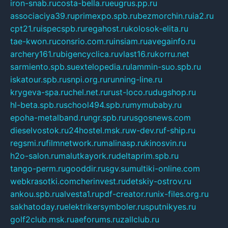
iron-snab.ru
costa-bella.ru
eugrus.pp.ru
associaciya39.ru
primexpo.spb.ru
bezmorchin.ru
ia2.ru
cpt21.ru
ispecspb.ru
regahost.ru
kolosok-elita.ru
tae-kwon.ru
consrio.com.ru
insiam.ru
avegainfo.ru
archery161.ru
bigencyclica.ru
vlast16.ru
korru.net
sarmiento.spb.su
extelopedia.ru
lammin-suo.spb.ru
iskatour.spb.ru
snpi.org.ru
running-line.ru
krygeva-spa.ru
chel.net.ru
rust-loco.ru
dugshop.ru
hl-beta.spb.ru
school494.spb.ru
mymubaby.ru
epoha-metalband.ru
ngr.spb.ru
rusgosnews.com
dieselvostok.ru
24hostel.msk.ru
w-dev.ru
f-ship.ru
regsmi.ru
filmnetwork.ru
malinasp.ru
kinosvin.ru
h2o-salon.ru
malutkayork.ru
deltaprim.spb.ru
tango-perm.ru
gooddir.ru
sgv.su
multiki-online.com
webkrasotki.com
cherinvest.ru
detskiy-ostrov.ru
ankou.spb.ru
alvesta1.ru
pdf-creator.ru
nix-files.org.ru
sakhatoday.ru
elektrikersymboler.ru
sputnikyes.ru
golf2club.msk.ru
aeforums.ru
zallclub.ru