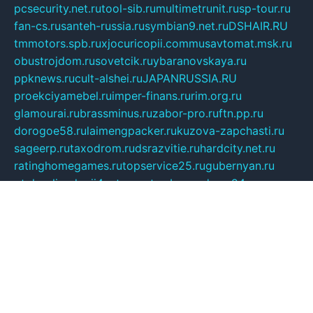
pcsecurity.net.ru
tool-sib.ru
multimetrunit.ru
sp-tour.ru
fan-cs.ru
santeh-russia.ru
symbian9.net.ru
DSHAIR.RU
tmmotors.spb.ru
xjocuricopii.com
musavtomat.msk.ru
obustrojdom.ru
sovetcik.ru
ybaranovskaya.ru
ppknews.ru
cult-alshei.ru
JAPANRUSSIA.RU
proekciyamebel.ru
imper-finans.ru
rim.org.ru
glamourai.ru
brassminus.ru
zabor-pro.ru
ftn.pp.ru
dorogoe58.ru
laimengpacker.ru
kuzova-zapchasti.ru
sageerp.ru
taxodrom.ru
dsrazvitie.ru
hardcity.net.ru
ratinghomegames.ru
topservice25.ru
gubernyan.ru
gtglasslined.ru
ii4.ru
tssport.spb.ru
andorra24.com
blackwallstreet.ru
oboimos.ru
optim-doors.com.ru
ikuch.ru
nycr.org.ru
npa21.ru
vremya-ch.spb.ru
desert000.ru
ivtorgi.ru
ifiori.ru
catalog-statei.ru
dcv.org.ru
spetsmaster174.ru
ipkameryhiseeu.ru
dum26.ru
ruspol.spb.ru
fr-opendp.ru
kam-solnyshko.ru
cheyenne-arapaho.ru
sevzapmetal.spb.ru
ted-lapidus.spb.ru
parasite-eliminator.ru