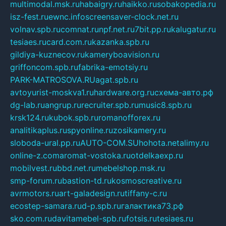
multimodal.msk.ru
habaigry.ru
haikko.ru
sobakopedia.ru
isz-fest.ru
ewnc.info
screensaver-clock.net.ru
volnav.spb.ru
comnat.ru
npf.net.ru
7bit.pp.ru
kalugatur.ru
tesiaes.ru
card.com.ru
kazanka.spb.ru
gildiya-kuznecov.ru
kameryboavision.ru
griffoncom.spb.ru
fabrika-emotsiy.ru
PARK-MATROSOVA.RU
agat.spb.ru
avtoyurist-moskva1.ru
hardware.org.ru
схема-авто.рф
dg-lab.ru
angrup.ru
recruiter.spb.ru
music8.spb.ru
krsk124.ru
kubok.spb.ru
romanofforex.ru
analitikaplus.ru
spyonline.ru
zosikamery.ru
sloboda-ural.pp.ru
AUTO-COM.SU
hohota.net
alimy.ru
online-z.com
aromat-vostoka.ru
otdelkaexp.ru
mobilvest.ru
bbd.net.ru
mebelshop.msk.ru
smp-forum.ru
bastion-td.ru
kosmoscreative.ru
avrmotors.ru
art-galadesign.ru
tiffany-c.ru
ecostep-samara.ru
d-p.spb.ru
галактика73.рф
sko.com.ru
davitamebel-spb.ru
fotsis.ru
tesiaes.ru