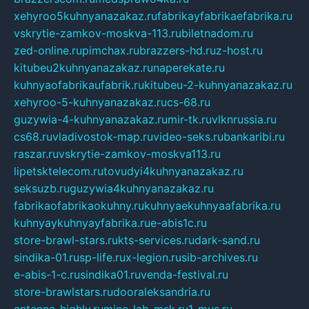
xehyroo5kuhnyanazakaz.ru
fabrikayfabrikaefabrika.ru
vskrytie-zamkov-moskva-113.ru
biletnadom.ru
zed-online.ru
pimchax.ru
brazzers-hd.ru
z-host.ru
kitubeu2kuhnyanazakaz.ru
naperekate.ru
kuhnyaofabrikaufabrik.ru
kitubeu-2-kuhnyanazakaz.ru
xehyroo-5-kuhnyanazakaz.ru
cs-68.ru
guzywia-4-kuhnyanazakaz.ru
mir-tk.ru
vlknrussia.ru
cs68.ru
vladivostok-map.ru
video-seks.ru
bankaribi.ru
raszar.ru
vskrytie-zamkov-moskva113.ru
lipetsktelecom.ru
tovudyi4kuhnyanazakaz.ru
seksuzb.ru
guzywia4kuhnyanazakaz.ru
fabrikaofabrikaokuhny.ru
kuhnyaekuhnyaafabrika.ru
kuhnyaykuhnyayfabrika.ru
e-abis1c.ru
store-brawl-stars.ru
kts-services.ru
dark-sand.ru
sindika-01.ru
sp-life.ru
x-legion.ru
sib-archives.ru
e-abis-1-c.ru
sindika01.ru
venda-festival.ru
store-brawlstars.ru
dooraleksandria.ru
antenna-highly.ru
mine-lab-msk.ru
1-mus.ru