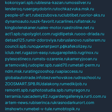
kokoroyari.spb.ru
blesna-kazan.ru
mossilver.ru
lenderoq.ru
sergeydobrin.ru
tochkazvuka.msk.ru
people-of-art.ru
bezzubova.ru
clubtibet.ru
orior-aks.ru
dynamoauto.ru
szk-favorit.ru
carlines.ru
flatnsk.ru
kingbolenskaner.ru
alex-motor.ru
astroline.net.ru
act1.spb.ru
polyglot.com.ru
gidlipetsk.ru
ooo-driada.ru
detsad125.ru
mir-zdoroviya.ru
bruslanovo.ru
siterem.ru
council.spb.ru
лодкипатриот.рф
kafekolizey.ru
iclub.net.ru
gazon-easy.ru
sugarepilekb.ru
grinox.ru
pylesostineco.ru
msts-ozarenie.ru
kameryjooan.ru
artemovskij.ru
dopler.spb.ru
aid70.ru
metall-perm.ru
ndm.msk.ru
ratingzooshop.ru
apiaccess.ru
globalautotrade.info
bezverhovskoe.ru
drsschool.ru
ZOOSMART.SPB.RU
dalakony.ru
medikijob.ru
remontt.spb.ru
photostudia.spb.ru
myragon.ru
terramia.ru
academy62.ru
gardengallereya.ru
rti.com.ru
artem-news.ru
biserinca.ru
krasnodarkurort.com
imshowtv.ru
mebel-v-tule.ru
mobtopik.ru