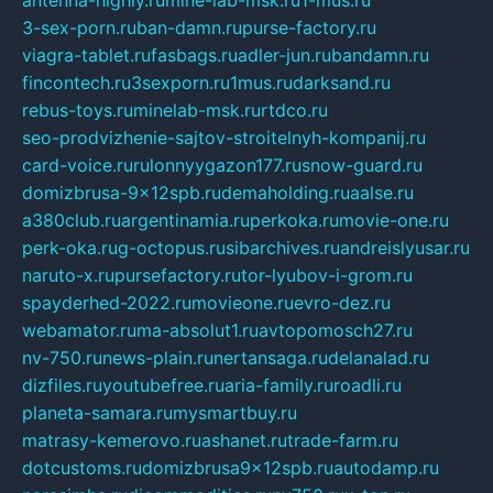
3-sex-porn.ru
ban-damn.ru
purse-factory.ru
viagra-tablet.ru
fasbags.ru
adler-jun.ru
bandamn.ru
fincontech.ru
3sexporn.ru
1mus.ru
darksand.ru
rebus-toys.ru
minelab-msk.ru
rtdco.ru
seo-prodvizhenie-sajtov-stroitelnyh-kompanij.ru
card-voice.ru
rulonnyygazon177.ru
snow-guard.ru
domizbrusa-9x12spb.ru
demaholding.ru
aalse.ru
a380club.ru
argentinamia.ru
perkoka.ru
movie-one.ru
perk-oka.ru
g-octopus.ru
sibarchives.ru
andreislyusar.ru
naruto-x.ru
pursefactory.ru
tor-lyubov-i-grom.ru
spayderhed-2022.ru
movieone.ru
evro-dez.ru
webamator.ru
ma-absolut1.ru
avtopomosch27.ru
nv-750.ru
news-plain.ru
nertansaga.ru
delanalad.ru
dizfiles.ru
youtubefree.ru
aria-family.ru
roadli.ru
planeta-samara.ru
mysmartbuy.ru
matrasy-kemerovo.ru
ashanet.ru
trade-farm.ru
dotcustoms.ru
domizbrusa9x12spb.ru
autodamp.ru