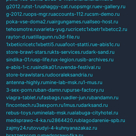
g2012.ru
tst-1.ru
shaggy-cat.ru
opsmgr.ru
ev-gallery.ru
g-2012.ru
ops-mgr.ru
accounts-112.ru
csm-demo.ru
poka-vse-doma2.ru
airgungames.ru
allseo-host.ru
tehosmotre.ru
varieta-yug.ru
cricetc1xbetr1xbetcc2.ru
raytor-d.ru
atillagunn.ru
3d-file.ru
1xbeticricetc1xbetti5.ru
uafoot-statti.ru
e-abis1c.ru
store-brawl-stars.ru
kts-services.ru
dark-sand.ru
sindika-01.ru
sp-life.ru
x-legion.ru
sib-archives.ru
e-abis-1-c.ru
sindika01.ru
venda-festival.ru
store-brawlstars.ru
dooraleksandria.ru
antenna-highly.ru
mine-lab-msk.ru
1-mus.ru
3-sex-porn.ru
ban-damn.ru
purse-factory.ru
viagra-tablet.ru
fasbags.ru
adler-jun.ru
bandamn.ru
fincontech.ru
3sexporn.ru
1mus.ru
darksand.ru
rebus-toys.ru
minelab-msk.ru
alabuga-cityhotel.ru
medsprawo-4-ka.ru
2864420.ru
blagodarenie-spb.ru
zajmy24.ru
tovudyi-4-kuhnyanazakaz.ru
brazzerscom.ru
medsprawo4ka.ru