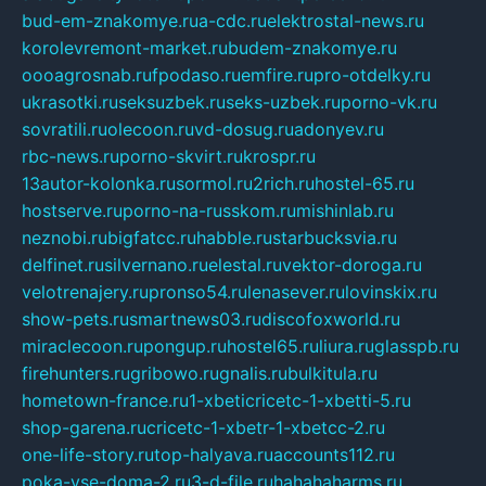
bud-em-znakomye.ru
a-cdc.ru
elektrostal-news.ru
korolevremont-market.ru
budem-znakomye.ru
oooagrosnab.ru
fpodaso.ru
emfire.ru
pro-otdelky.ru
ukrasotki.ru
seksuzbek.ru
seks-uzbek.ru
porno-vk.ru
sovratili.ru
olecoon.ru
vd-dosug.ru
adonyev.ru
rbc-news.ru
porno-skvirt.ru
krospr.ru
13autor-kolonka.ru
sormol.ru
2rich.ru
hostel-65.ru
hostserve.ru
porno-na-russkom.ru
mishinlab.ru
neznobi.ru
bigfatcc.ru
habble.ru
starbucksvia.ru
delfinet.ru
silvernano.ru
elestal.ru
vektor-doroga.ru
velotrenajery.ru
pronso54.ru
lenasever.ru
lovinskix.ru
show-pets.ru
smartnews03.ru
discofoxworld.ru
miraclecoon.ru
pongup.ru
hostel65.ru
liura.ru
glasspb.ru
firehunters.ru
gribowo.ru
gnalis.ru
bulkitula.ru
hometown-france.ru
1-xbeticricetc-1-xbetti-5.ru
shop-garena.ru
cricetc-1-xbetr-1-xbetcc-2.ru
one-life-story.ru
top-halyava.ru
accounts112.ru
poka-vse-doma-2.ru
3-d-file.ru
hahahaharms.ru