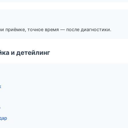
и приёмке, точное время — после диагностики.
ка и детейлинг
к
э
дар