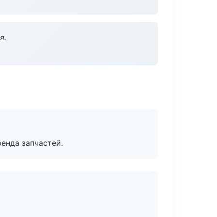
я.
енда запчастей.