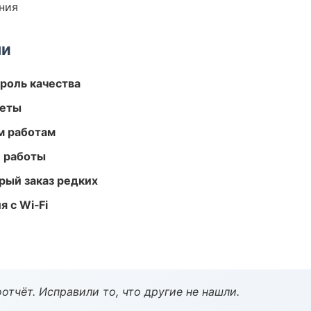
ния
ми
роль качества
меты
м работам
е работы
рый заказ редких
 с Wi‑Fi
тчёт. Исправили то, что другие не нашли.