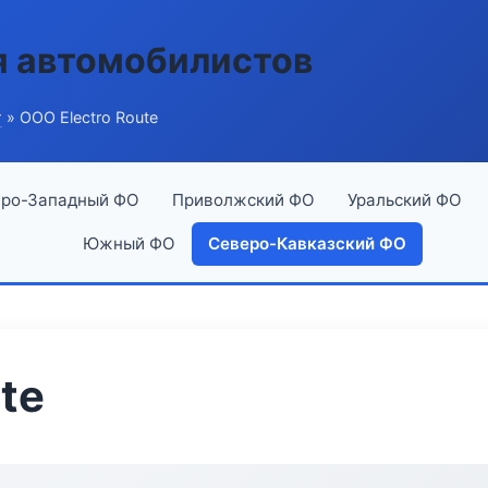
я автомобилистов
г
» ООО Electro Route
ро-Западный ФО
Приволжский ФО
Уральский ФО
Южный ФО
Северо-Кавказский ФО
te