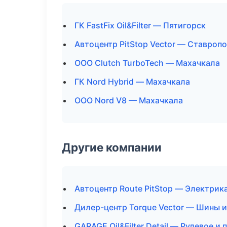
ГК FastFix Oil&Filter — Пятигорск
Автоцентр PitStop Vector — Ставроп
ООО Clutch TurboTech — Махачкала
ГК Nord Hybrid — Махачкала
ООО Nord V8 — Махачкала
Другие компании
Автоцентр Route PitStop — Электрика
Дилер-центр Torque Vector — Шины и
GARAGE Oil&Filter Detail — Рулевое и