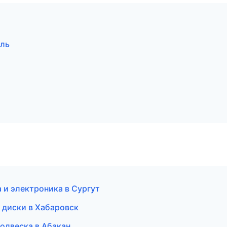
оль
 и электроника в Сургут
 диски в Хабаровск
 подвеска в Абакан