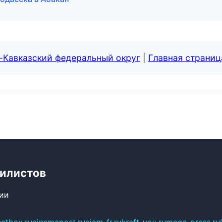
-Кавказский федеральный округ
|
Главная страниц
билистов
сии