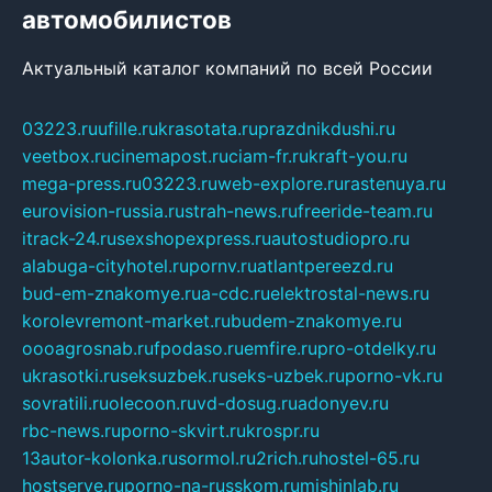
автомобилистов
Актуальный каталог компаний по всей России
03223.ru
ufille.ru
krasotata.ru
prazdnikdushi.ru
veetbox.ru
cinemapost.ru
ciam-fr.ru
kraft-you.ru
mega-press.ru
03223.ru
web-explore.ru
rastenuya.ru
eurovision-russia.ru
strah-news.ru
freeride-team.ru
itrack-24.ru
sexshopexpress.ru
autostudiopro.ru
alabuga-cityhotel.ru
pornv.ru
atlantpereezd.ru
bud-em-znakomye.ru
a-cdc.ru
elektrostal-news.ru
korolevremont-market.ru
budem-znakomye.ru
oooagrosnab.ru
fpodaso.ru
emfire.ru
pro-otdelky.ru
ukrasotki.ru
seksuzbek.ru
seks-uzbek.ru
porno-vk.ru
sovratili.ru
olecoon.ru
vd-dosug.ru
adonyev.ru
rbc-news.ru
porno-skvirt.ru
krospr.ru
13autor-kolonka.ru
sormol.ru
2rich.ru
hostel-65.ru
hostserve.ru
porno-na-russkom.ru
mishinlab.ru