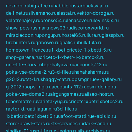
neznobi.ru
bigfatcc.ru
habble.ru
starbucksvia.ru
delfinet.ru
silvernano.ru
elestal.ru
vektor-doroga.ru
velotrenajery.ru
pronso54.ru
lenasever.ru
lovinskix.ru
show-pets.ru
smartnews03.ru
discofoxworld.ru
miraclecoon.ru
pongup.ru
hostel65.ru
liura.ru
glasspb.ru
firehunters.ru
gribowo.ru
gnalis.ru
bulkitula.ru
hometown-france.ru
1-xbeticricetc-1-xbetti-5.ru
shop-garena.ru
cricetc-1-xbetr-1-xbetcc-2.ru
one-life-story.ru
top-halyava.ru
accounts112.ru
poka-vse-doma-2.ru
3-d-file.ru
hahahaharms.ru
g2012.ru
tst-1.ru
shaggy-cat.ru
opsmgr.ru
ev-gallery.ru
g-2012.ru
ops-mgr.ru
accounts-112.ru
csm-demo.ru
poka-vse-doma2.ru
airgungames.ru
allseo-host.ru
tehosmotre.ru
varieta-yug.ru
cricetc1xbetr1xbetcc2.ru
raytor-d.ru
atillagunn.ru
3d-file.ru
1xbeticricetc1xbetti5.ru
uafoot-statti.ru
e-abis1c.ru
store-brawl-stars.ru
kts-services.ru
dark-sand.ru
sindika-01.ru
sp-life.ru
x-legion.ru
sib-archives.ru