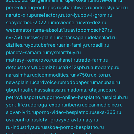
perk-oka.ru
g-octopus.ru
sibarchives.ru
andreislyusar.ru
naruto-x.ru
pursefactory.ru
tor-lyubov-i-grom.ru
spayderhed-2022.ru
movieone.ru
evro-dez.ru
webamator.ru
ma-absolut1.ru
avtopomosch27.ru
nv-750.ru
news-plain.ru
nertansaga.ru
delanalad.ru
dizfiles.ru
youtubefree.ru
aria-family.ru
roadli.ru
planeta-samara.ru
mysmartbuy.ru
matrasy-kemerovo.ru
ashanet.ru
trade-farm.ru
dotcustoms.ru
domizbrusa9x12spb.ru
autodamp.ru
narasimha.ru
djcommodities.ru
nv750.ru
x-ton.ru
newsplain.ru
cardvoice.ru
modopaper.ru
manunae.ru
gbget.ru
alfeihavsalnassr.ru
madoma.ru
tajuncos.ru
petrovkasports.ru
porno-online-besplatno.ru
splclub.ru
york-life.ru
doroga-expo.ru
ribery.ru
cleanmedicine.ru
slovar-ivrit.ru
porno-video-besplatno.ru
seks-365.ru
ovucontrol.ru
sloty-igrovyye-avtomaty.ru
ru-industriya.ru
russkoe-porno-besplatno.ru