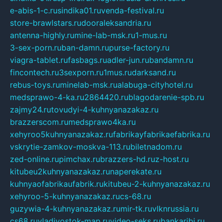
e-abis-1-c.ru
sindika01.ru
venda-festival.ru
store-brawlstars.ru
dooraleksandria.ru
antenna-highly.ru
mine-lab-msk.ru
1-mus.ru
3-sex-porn.ru
ban-damn.ru
purse-factory.ru
viagra-tablet.ru
fasbags.ru
adler-jun.ru
bandamn.ru
fincontech.ru
3sexporn.ru
1mus.ru
darksand.ru
rebus-toys.ru
minelab-msk.ru
alabuga-cityhotel.ru
medsprawo-4-ka.ru
2864420.ru
blagodarenie-spb.ru
zajmy24.ru
tovudyi-4-kuhnyanazakaz.ru
brazzerscom.ru
medsprawo4ka.ru
xehyroo5kuhnyanazakaz.ru
fabrikayfabrikaefabrika.ru
vskrytie-zamkov-moskva-113.ru
biletnadom.ru
zed-online.ru
pimchax.ru
brazzers-hd.ru
z-host.ru
kitubeu2kuhnyanazakaz.ru
naperekate.ru
kuhnyaofabrikaufabrik.ru
kitubeu-2-kuhnyanazakaz.ru
xehyroo-5-kuhnyanazakaz.ru
cs-68.ru
guzywia-4-kuhnyanazakaz.ru
mir-tk.ru
vlknrussia.ru
cs68.ru
vladivostok-map.ru
video-seks.ru
bankaribi.ru