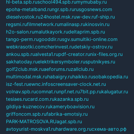
hl-beta.spb.ru
school494.spb.ru
mymubaby.ru
epoha-metalband.ru
ngr.spb.ru
rusgosnews.com
dieselvostok.ru
24hostel.msk.ru
w-dev.ru
f-ship.ru
regsmi.ru
filmnetwork.ru
malinasp.ru
kinosvin.ru
h2o-salon.ru
malutkayork.ru
deltaprim.spb.ru
tango-perm.ru
gooddir.ru
sgv.su
multiki-online.com
webkrasotki.com
cherinvest.ru
detskiy-ostrov.ru
ankou.spb.ru
alvesta1.ru
pdf-creator.ru
nix-files.org.ru
sakhatoday.ru
elektrikersymboler.ru
sputnikyes.ru
golf2club.msk.ru
aeforums.ru
zallclub.ru
multimodal.msk.ru
habaigry.ru
haikko.ru
sobakopedia.ru
isz-fest.ru
ewnc.info
screensaver-clock.net.ru
volnav.spb.ru
comnat.ru
npf.net.ru
7bit.pp.ru
kalugatur.ru
tesiaes.ru
card.com.ru
kazanka.spb.ru
gildiya-kuznecov.ru
kameryboavision.ru
griffoncom.spb.ru
fabrika-emotsiy.ru
PARK-MATROSOVA.RU
agat.spb.ru
avtoyurist-moskva1.ru
hardware.org.ru
схема-авто.рф