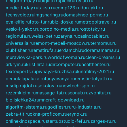
belgorod-day.ru
digilith.ru
pichkurovlab.ru
medic-today.ru
taksu.ru
comp123.ru
don-ykt.ru
teensvoice.ru
imgsharing.ru
domashnee-porno.ru
eva-elfie.ru
foto-tur.ru
biz-doska.ru
metropoltravel.ru
veslo-i-yakor.ru
borodino-media.ru
rostotsky.ru
regionufa.ru
weiss-bet.ru
zaryna.ru
casinotablet.ru
universalia.ru
remont-mebeli-moscow.ru
termomur.ru
clubfisher.ru
remstirufa.ru
erdamchi.ru
doramamama.ru
muraviovka-park.ru
worldofwoman.ru
clean-dreams.ru
arkrym.ru
kristinita.ru
dircomputer.ru
healthenter.ru
textexperts.ru
pivnaya-kruzhka.ru
kinofilmy-2021.ru
demolalapaluza.ru
tanyavanya.ru
remstir-tolyatti.ru
msdip.ru
jdol.ru
sokolovr.ru
newtech-spb.ru
rezemkleim.ru
massage-tai.ru
seonub.ru
zvonitut.ru
biolisichka24.ru
mncraft-download.ru
algoritm-sistema.ru
godflesh.ru
ru-industria.ru
zebra-tlt.ru
okna-proficom.ru
erynok.ru
onlinekinospace.ru
startupstudio-fefu.ru
zarges-ru.ru