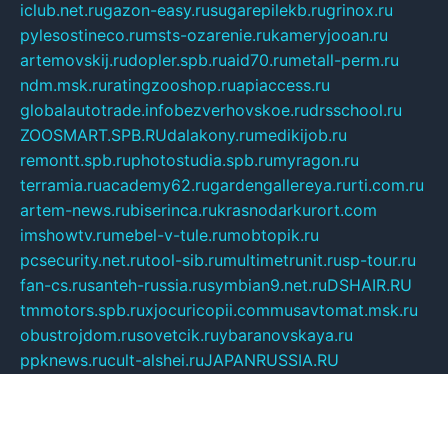
iclub.net.ru
gazon-easy.ru
sugarepilekb.ru
grinox.ru
pylesostineco.ru
msts-ozarenie.ru
kameryjooan.ru
artemovskij.ru
dopler.spb.ru
aid70.ru
metall-perm.ru
ndm.msk.ru
ratingzooshop.ru
apiaccess.ru
globalautotrade.info
bezverhovskoe.ru
drsschool.ru
ZOOSMART.SPB.RU
dalakony.ru
medikijob.ru
remontt.spb.ru
photostudia.spb.ru
myragon.ru
terramia.ru
academy62.ru
gardengallereya.ru
rti.com.ru
artem-news.ru
biserinca.ru
krasnodarkurort.com
imshowtv.ru
mebel-v-tule.ru
mobtopik.ru
pcsecurity.net.ru
tool-sib.ru
multimetrunit.ru
sp-tour.ru
fan-cs.ru
santeh-russia.ru
symbian9.net.ru
DSHAIR.RU
tmmotors.spb.ru
xjocuricopii.com
musavtomat.msk.ru
obustrojdom.ru
sovetcik.ru
ybaranovskaya.ru
ppknews.ru
cult-alshei.ru
JAPANRUSSIA.RU
proekciyamebel.ru
imper-finans.ru
rim.org.ru
glamourai.ru
brassminus.ru
zabor-pro.ru
ftn.pp.ru
dorogoe58.ru
laimengpacker.ru
kuzova-zapchasti.ru