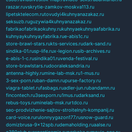
raszar.ru
vskrytie-zamkov-moskva113.ru
lipetsktelecom.ru
tovudyi4kuhnyanazakaz.ru
seksuzb.ru
guzywia4kuhnyanazakaz.ru
fabrikaofabrikaokuhny.ru
kuhnyaekuhnyaafabrika.ru
kuhnyaykuhnyayfabrika.ru
e-abis1c.ru
store-brawl-stars.ru
kts-services.ru
dark-sand.ru
sindika-01.ru
sp-life.ru
x-legion.ru
sib-archives.ru
e-abis-1-c.ru
sindika01.ru
venda-festival.ru
store-brawlstars.ru
dooraleksandria.ru
antenna-highly.ru
mine-lab-msk.ru
1-mus.ru
3-sex-porn.ru
ban-damn.ru
purse-factory.ru
viagra-tablet.ru
fasbags.ru
adler-jun.ru
bandamn.ru
fincontech.ru
3sexporn.ru
1mus.ru
darksand.ru
rebus-toys.ru
minelab-msk.ru
rtdco.ru
seo-prodvizhenie-sajtov-stroitelnyh-kompanij.ru
card-voice.ru
rulonnyygazon177.ru
snow-guard.ru
domizbrusa-9x12spb.ru
demaholding.ru
aalse.ru
a380club.ru
argentinamia.ru
perkoka.ru
movie-one.ru