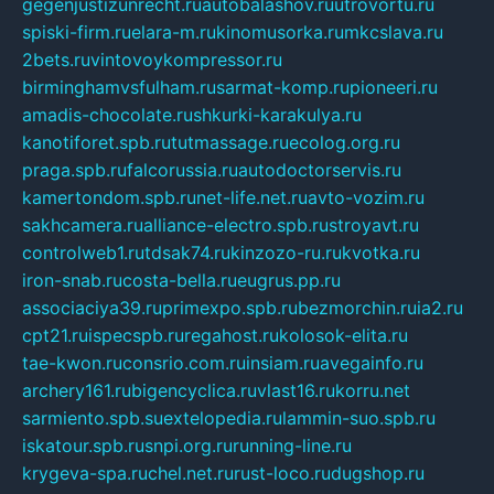
gegenjustizunrecht.ru
autobalashov.ru
utrovortu.ru
spiski-firm.ru
elara-m.ru
kinomusorka.ru
mkcslava.ru
2bets.ru
vintovoykompressor.ru
birminghamvsfulham.ru
sarmat-komp.ru
pioneeri.ru
amadis-chocolate.ru
shkurki-karakulya.ru
kanotiforet.spb.ru
tutmassage.ru
ecolog.org.ru
praga.spb.ru
falcorussia.ru
autodoctorservis.ru
kamertondom.spb.ru
net-life.net.ru
avto-vozim.ru
sakhcamera.ru
alliance-electro.spb.ru
stroyavt.ru
controlweb1.ru
tdsak74.ru
kinzozo-ru.ru
kvotka.ru
iron-snab.ru
costa-bella.ru
eugrus.pp.ru
associaciya39.ru
primexpo.spb.ru
bezmorchin.ru
ia2.ru
cpt21.ru
ispecspb.ru
regahost.ru
kolosok-elita.ru
tae-kwon.ru
consrio.com.ru
insiam.ru
avegainfo.ru
archery161.ru
bigencyclica.ru
vlast16.ru
korru.net
sarmiento.spb.su
extelopedia.ru
lammin-suo.spb.ru
iskatour.spb.ru
snpi.org.ru
running-line.ru
krygeva-spa.ru
chel.net.ru
rust-loco.ru
dugshop.ru