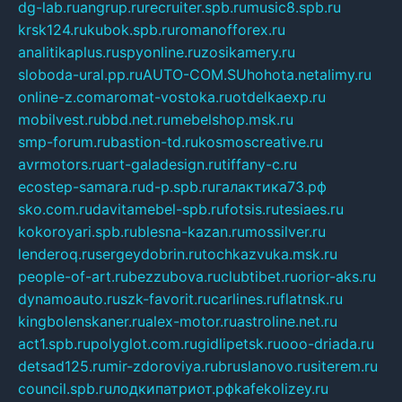
dg-lab.ru
angrup.ru
recruiter.spb.ru
music8.spb.ru
krsk124.ru
kubok.spb.ru
romanofforex.ru
analitikaplus.ru
spyonline.ru
zosikamery.ru
sloboda-ural.pp.ru
AUTO-COM.SU
hohota.net
alimy.ru
online-z.com
aromat-vostoka.ru
otdelkaexp.ru
mobilvest.ru
bbd.net.ru
mebelshop.msk.ru
smp-forum.ru
bastion-td.ru
kosmoscreative.ru
avrmotors.ru
art-galadesign.ru
tiffany-c.ru
ecostep-samara.ru
d-p.spb.ru
галактика73.рф
sko.com.ru
davitamebel-spb.ru
fotsis.ru
tesiaes.ru
kokoroyari.spb.ru
blesna-kazan.ru
mossilver.ru
lenderoq.ru
sergeydobrin.ru
tochkazvuka.msk.ru
people-of-art.ru
bezzubova.ru
clubtibet.ru
orior-aks.ru
dynamoauto.ru
szk-favorit.ru
carlines.ru
flatnsk.ru
kingbolenskaner.ru
alex-motor.ru
astroline.net.ru
act1.spb.ru
polyglot.com.ru
gidlipetsk.ru
ooo-driada.ru
detsad125.ru
mir-zdoroviya.ru
bruslanovo.ru
siterem.ru
council.spb.ru
лодкипатриот.рф
kafekolizey.ru