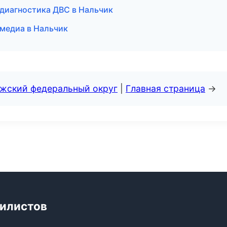
 диагностика ДВС в Нальчик
имедиа в Нальчик
лжский федеральный округ
|
Главная страница
→
билистов