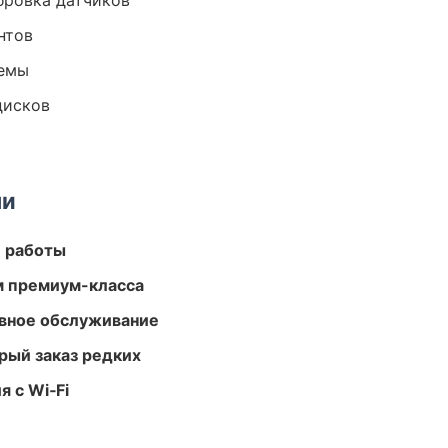
ибровка датчиков
нтов
темы
дисков
ми
е работы
м премиум-класса
вное обслуживание
рый заказ редких
 с Wi‑Fi