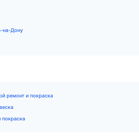
в-на-Дону
ной ремонт и покраска
веска
и покраска