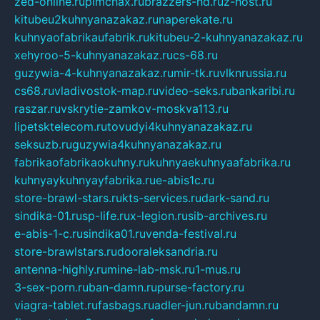
zed-online.ru
pimchax.ru
brazzers-hd.ru
z-host.ru
kitubeu2kuhnyanazakaz.ru
naperekate.ru
kuhnyaofabrikaufabrik.ru
kitubeu-2-kuhnyanazakaz.ru
xehyroo-5-kuhnyanazakaz.ru
cs-68.ru
guzywia-4-kuhnyanazakaz.ru
mir-tk.ru
vlknrussia.ru
cs68.ru
vladivostok-map.ru
video-seks.ru
bankaribi.ru
raszar.ru
vskrytie-zamkov-moskva113.ru
lipetsktelecom.ru
tovudyi4kuhnyanazakaz.ru
seksuzb.ru
guzywia4kuhnyanazakaz.ru
fabrikaofabrikaokuhny.ru
kuhnyaekuhnyaafabrika.ru
kuhnyaykuhnyayfabrika.ru
e-abis1c.ru
store-brawl-stars.ru
kts-services.ru
dark-sand.ru
sindika-01.ru
sp-life.ru
x-legion.ru
sib-archives.ru
e-abis-1-c.ru
sindika01.ru
venda-festival.ru
store-brawlstars.ru
dooraleksandria.ru
antenna-highly.ru
mine-lab-msk.ru
1-mus.ru
3-sex-porn.ru
ban-damn.ru
purse-factory.ru
viagra-tablet.ru
fasbags.ru
adler-jun.ru
bandamn.ru