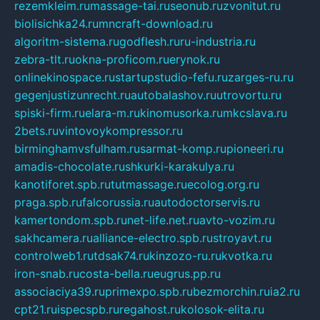
rezemkleim.ru
massage-tai.ru
seonub.ru
zvonitut.ru
biolisichka24.ru
mncraft-download.ru
algoritm-sistema.ru
godflesh.ru
ru-industria.ru
zebra-tlt.ru
okna-proficom.ru
erynok.ru
onlinekinospace.ru
startupstudio-fefu.ru
zarges-ru.ru
gegenjustizunrecht.ru
autobalashov.ru
utrovortu.ru
spiski-firm.ru
elara-m.ru
kinomusorka.ru
mkcslava.ru
2bets.ru
vintovoykompressor.ru
birminghamvsfulham.ru
sarmat-komp.ru
pioneeri.ru
amadis-chocolate.ru
shkurki-karakulya.ru
kanotiforet.spb.ru
tutmassage.ru
ecolog.org.ru
praga.spb.ru
falcorussia.ru
autodoctorservis.ru
kamertondom.spb.ru
net-life.net.ru
avto-vozim.ru
sakhcamera.ru
alliance-electro.spb.ru
stroyavt.ru
controlweb1.ru
tdsak74.ru
kinzozo-ru.ru
kvotka.ru
iron-snab.ru
costa-bella.ru
eugrus.pp.ru
associaciya39.ru
primexpo.spb.ru
bezmorchin.ru
ia2.ru
cpt21.ru
ispecspb.ru
regahost.ru
kolosok-elita.ru