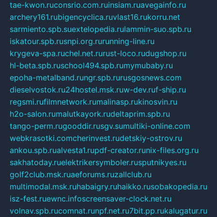
tae-kwon.ru
consrio.com.ru
insiam.ru
avegainfo.ru
archery161.ru
bigencyclica.ru
vlast16.ru
korru.net
sarmiento.spb.su
extelopedia.ru
lammin-suo.spb.ru
iskatour.spb.ru
snpi.org.ru
running-line.ru
krygeva-spa.ru
chel.net.ru
rust-loco.ru
dugshop.ru
hl-beta.spb.ru
school494.spb.ru
mymubaby.ru
epoha-metalband.ru
ngr.spb.ru
rusgosnews.com
dieselvostok.ru
24hostel.msk.ru
w-dev.ru
f-ship.ru
regsmi.ru
filmnetwork.ru
malinasp.ru
kinosvin.ru
h2o-salon.ru
malutkayork.ru
deltaprim.spb.ru
tango-perm.ru
gooddir.ru
sgv.su
multiki-online.com
webkrasotki.com
cherinvest.ru
detskiy-ostrov.ru
ankou.spb.ru
alvesta1.ru
pdf-creator.ru
nix-files.org.ru
sakhatoday.ru
elektrikersymboler.ru
sputnikyes.ru
golf2club.msk.ru
aeforums.ru
zallclub.ru
multimodal.msk.ru
habaigry.ru
haikko.ru
sobakopedia.ru
isz-fest.ru
ewnc.info
screensaver-clock.net.ru
volnav.spb.ru
comnat.ru
npf.net.ru
7bit.pp.ru
kalugatur.ru