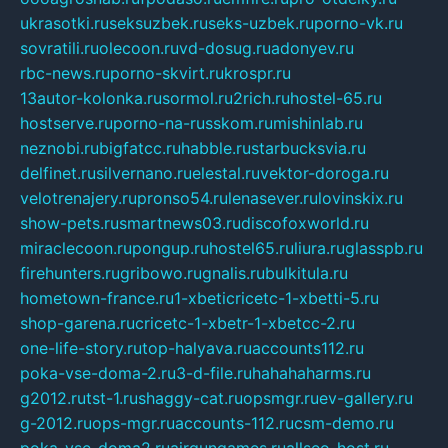
ukrasotki.ru
seksuzbek.ru
seks-uzbek.ru
porno-vk.ru
sovratili.ru
olecoon.ru
vd-dosug.ru
adonyev.ru
rbc-news.ru
porno-skvirt.ru
krospr.ru
13autor-kolonka.ru
sormol.ru
2rich.ru
hostel-65.ru
hostserve.ru
porno-na-russkom.ru
mishinlab.ru
neznobi.ru
bigfatcc.ru
habble.ru
starbucksvia.ru
delfinet.ru
silvernano.ru
elestal.ru
vektor-doroga.ru
velotrenajery.ru
pronso54.ru
lenasever.ru
lovinskix.ru
show-pets.ru
smartnews03.ru
discofoxworld.ru
miraclecoon.ru
pongup.ru
hostel65.ru
liura.ru
glasspb.ru
firehunters.ru
gribowo.ru
gnalis.ru
bulkitula.ru
hometown-france.ru
1-xbeticricetc-1-xbetti-5.ru
shop-garena.ru
cricetc-1-xbetr-1-xbetcc-2.ru
one-life-story.ru
top-halyava.ru
accounts112.ru
poka-vse-doma-2.ru
3-d-file.ru
hahahaharms.ru
g2012.ru
tst-1.ru
shaggy-cat.ru
opsmgr.ru
ev-gallery.ru
g-2012.ru
ops-mgr.ru
accounts-112.ru
csm-demo.ru
poka-vse-doma2.ru
airgungames.ru
allseo-host.ru