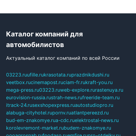
Каталог компаний для
автомобилистов
Актуальный каталог компаний по всей России
03223.ru
ufille.ru
krasotata.ru
prazdnikdushi.ru
veetbox.ru
cinemapost.ru
ciam-fr.ru
kraft-you.ru
mega-press.ru
03223.ru
web-explore.ru
rastenuya.ru
eurovision-russia.ru
strah-news.ru
freeride-team.ru
itrack-24.ru
sexshopexpress.ru
autostudiopro.ru
alabuga-cityhotel.ru
pornv.ru
atlantpereezd.ru
bud-em-znakomye.ru
a-cdc.ru
elektrostal-news.ru
korolevremont-market.ru
budem-znakomye.ru
oooagrosnab.ru
fpodaso.ru
emfire.ru
pro-otdelky.ru