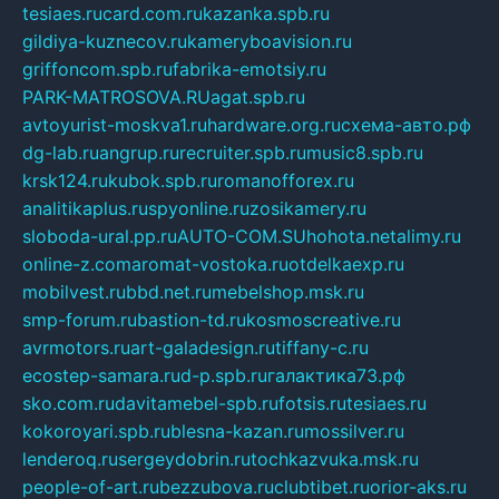
tesiaes.ru
card.com.ru
kazanka.spb.ru
gildiya-kuznecov.ru
kameryboavision.ru
griffoncom.spb.ru
fabrika-emotsiy.ru
PARK-MATROSOVA.RU
agat.spb.ru
avtoyurist-moskva1.ru
hardware.org.ru
схема-авто.рф
dg-lab.ru
angrup.ru
recruiter.spb.ru
music8.spb.ru
krsk124.ru
kubok.spb.ru
romanofforex.ru
analitikaplus.ru
spyonline.ru
zosikamery.ru
sloboda-ural.pp.ru
AUTO-COM.SU
hohota.net
alimy.ru
online-z.com
aromat-vostoka.ru
otdelkaexp.ru
mobilvest.ru
bbd.net.ru
mebelshop.msk.ru
smp-forum.ru
bastion-td.ru
kosmoscreative.ru
avrmotors.ru
art-galadesign.ru
tiffany-c.ru
ecostep-samara.ru
d-p.spb.ru
галактика73.рф
sko.com.ru
davitamebel-spb.ru
fotsis.ru
tesiaes.ru
kokoroyari.spb.ru
blesna-kazan.ru
mossilver.ru
lenderoq.ru
sergeydobrin.ru
tochkazvuka.msk.ru
people-of-art.ru
bezzubova.ru
clubtibet.ru
orior-aks.ru