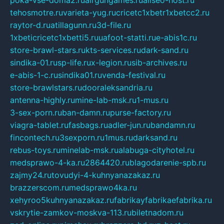
tehosmotre.ru
varieta-yug.ru
cricetc1xbetr1xbetcc2.ru
raytor-d.ru
atillagunn.ru
3d-file.ru
1xbeticricetc1xbetti5.ru
uafoot-statti.ru
e-abis1c.ru
store-brawl-stars.ru
kts-services.ru
dark-sand.ru
sindika-01.ru
sp-life.ru
x-legion.ru
sib-archives.ru
e-abis-1-c.ru
sindika01.ru
venda-festival.ru
store-brawlstars.ru
dooraleksandria.ru
antenna-highly.ru
mine-lab-msk.ru
1-mus.ru
3-sex-porn.ru
ban-damn.ru
purse-factory.ru
viagra-tablet.ru
fasbags.ru
adler-jun.ru
bandamn.ru
fincontech.ru
3sexporn.ru
1mus.ru
darksand.ru
rebus-toys.ru
minelab-msk.ru
alabuga-cityhotel.ru
medsprawo-4-ka.ru
2864420.ru
blagodarenie-spb.ru
zajmy24.ru
tovudyi-4-kuhnyanazakaz.ru
brazzerscom.ru
medsprawo4ka.ru
xehyroo5kuhnyanazakaz.ru
fabrikayfabrikaefabrika.ru
vskrytie-zamkov-moskva-113.ru
biletnadom.ru