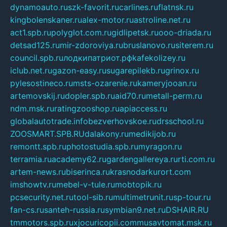
dynamoauto.ru
szk-favorit.ru
carlines.ru
flatnsk.ru
kingbolenskaner.ru
alex-motor.ru
astroline.net.ru
act1.spb.ru
polyglot.com.ru
gidlipetsk.ru
ooo-driada.ru
detsad125.ru
mir-zdoroviya.ru
bruslanovo.ru
siterem.ru
council.spb.ru
лодкипатриот.рф
kafekolizey.ru
iclub.net.ru
gazon-easy.ru
sugarepilekb.ru
grinox.ru
pylesostineco.ru
msts-ozarenie.ru
kameryjooan.ru
artemovskij.ru
dopler.spb.ru
aid70.ru
metall-perm.ru
ndm.msk.ru
ratingzooshop.ru
apiaccess.ru
globalautotrade.info
bezverhovskoe.ru
drsschool.ru
ZOOSMART.SPB.RU
dalakony.ru
medikijob.ru
remontt.spb.ru
photostudia.spb.ru
myragon.ru
terramia.ru
academy62.ru
gardengallereya.ru
rti.com.ru
artem-news.ru
biserinca.ru
krasnodarkurort.com
imshowtv.ru
mebel-v-tule.ru
mobtopik.ru
pcsecurity.net.ru
tool-sib.ru
multimetrunit.ru
sp-tour.ru
fan-cs.ru
santeh-russia.ru
symbian9.net.ru
DSHAIR.RU
tmmotors.spb.ru
xjocuricopii.com
musavtomat.msk.ru