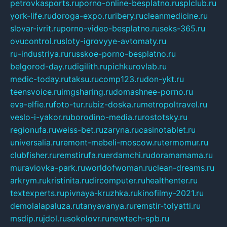
petrovkasports.ru
porno-online-besplatno.ru
splclub.ru
york-life.ru
doroga-expo.ru
ribery.ru
cleanmedicine.ru
slovar-ivrit.ru
porno-video-besplatno.ru
seks-365.ru
ovucontrol.ru
sloty-igrovyye-avtomaty.ru
ru-industriya.ru
russkoe-porno-besplatno.ru
belgorod-day.ru
digilith.ru
pichkurovlab.ru
medic-today.ru
taksu.ru
comp123.ru
don-ykt.ru
teensvoice.ru
imgsharing.ru
domashnee-porno.ru
eva-elfie.ru
foto-tur.ru
biz-doska.ru
metropoltravel.ru
veslo-i-yakor.ru
borodino-media.ru
rostotsky.ru
regionufa.ru
weiss-bet.ru
zaryna.ru
casinotablet.ru
universalia.ru
remont-mebeli-moscow.ru
termomur.ru
clubfisher.ru
remstirufa.ru
erdamchi.ru
doramamama.ru
muraviovka-park.ru
worldofwoman.ru
clean-dreams.ru
arkrym.ru
kristinita.ru
dircomputer.ru
healthenter.ru
textexperts.ru
pivnaya-kruzhka.ru
kinofilmy-2021.ru
demolalapaluza.ru
tanyavanya.ru
remstir-tolyatti.ru
msdip.ru
jdol.ru
sokolovr.ru
newtech-spb.ru