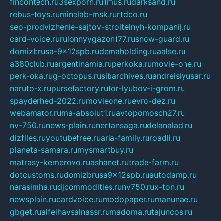
fincontech.ru
3sexporn.ru
1mus.ru
darksand.ru
rebus-toys.ru
minelab-msk.ru
rtdco.ru
seo-prodvizhenie-sajtov-stroitelnyh-kompanij.ru
card-voice.ru
rulonnyygazon177.ru
snow-guard.ru
domizbrusa-9x12spb.ru
demaholding.ru
aalse.ru
a380club.ru
argentinamia.ru
perkoka.ru
movie-one.ru
perk-oka.ru
g-octopus.ru
sibarchives.ru
andreislyusar.ru
naruto-x.ru
pursefactory.ru
tor-lyubov-i-grom.ru
spayderhed-2022.ru
movieone.ru
evro-dez.ru
webamator.ru
ma-absolut1.ru
avtopomosch27.ru
nv-750.ru
news-plain.ru
nertansaga.ru
delanalad.ru
dizfiles.ru
youtubefree.ru
aria-family.ru
roadli.ru
planeta-samara.ru
mysmartbuy.ru
matrasy-kemerovo.ru
ashanet.ru
trade-farm.ru
dotcustoms.ru
domizbrusa9x12spb.ru
autodamp.ru
narasimha.ru
djcommodities.ru
nv750.ru
x-ton.ru
newsplain.ru
cardvoice.ru
modopaper.ru
manunae.ru
gbget.ru
alfeihavsalnassr.ru
madoma.ru
tajuncos.ru