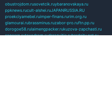
obustrojdom.ru
sovetcik.ru
ybaranovskaya.ru
ppknews.ru
cult-alshei.ru
JAPANRUSSIA.RU
proekciyamebel.ru
imper-finans.ru
rim.org.ru
glamourai.ru
brassminus.ru
zabor-pro.ru
ftn.pp.ru
dorogoe58.ru
laimengpacker.ru
kuzova-zapchasti.ru
sageerp.ru
taxodrom.ru
dsrazvitie.ru
hardcity.net.ru
ratinghomegames.ru
topservice25.ru
gubernyan.ru
gtglasslined.ru
ii4.ru
tssport.spb.ru
andorra24.com
blackwallstreet.ru
oboimos.ru
optim-doors.com.ru
ikuch.ru
nycr.org.ru
npa21.ru
vremya-ch.spb.ru
desert000.ru
ivtorgi.ru
ifiori.ru
catalog-statei.ru
dcv.org.ru
spetsmaster174.ru
ipkameryhiseeu.ru
dum26.ru
ruspol.spb.ru
fr-opendp.ru
kam-solnyshko.ru
cheyenne-arapaho.ru
sevzapmetal.spb.ru
ted-lapidus.spb.ru
parasite-eliminator.ru
sigma-complete.ru
modernworld.ru
dama-moda.ru
eholot-group.ru
sk-nvkz.ru
DRONGOLD.RU
democratia2.ru
i-farmer.ru
mass-sport.org