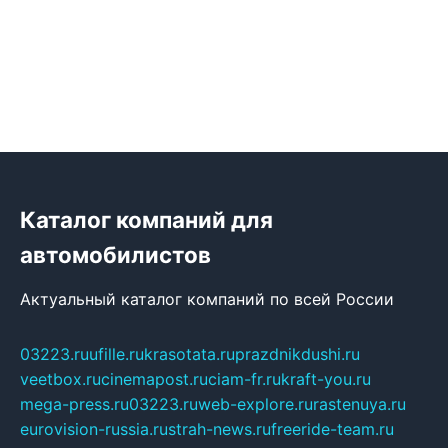
Каталог компаний для
автомобилистов
Актуальный каталог компаний по всей России
03223.ru
ufille.ru
krasotata.ru
prazdnikdushi.ru
veetbox.ru
cinemapost.ru
ciam-fr.ru
kraft-you.ru
mega-press.ru
03223.ru
web-explore.ru
rastenuya.ru
eurovision-russia.ru
strah-news.ru
freeride-team.ru