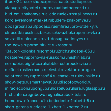
itrack-24.ru
sexshopexpress.ru
autostudiopro.ru
alabuga-cityhotel.ru
pornv.ru
atlantpereezd.ru
bud-em-znakomye.ru
a-cdc.ru
elektrostal-news.ru
korolevremont-market.ru
budem-znakomye.ru
oooagrosnab.ru
fpodaso.ru
emfire.ru
pro-otdelky.ru
ukrasotki.ru
seksuzbek.ru
seks-uzbek.ru
porno-vk.ru
sovratili.ru
olecoon.ru
vd-dosug.ru
adonyev.ru
rbc-news.ru
porno-skvirt.ru
krospr.ru
13autor-kolonka.ru
sormol.ru
2rich.ru
hostel-65.ru
hostserve.ru
porno-na-russkom.ru
mishinlab.ru
neznobi.ru
bigfatcc.ru
habble.ru
starbucksvia.ru
delfinet.ru
silvernano.ru
elestal.ru
vektor-doroga.ru
velotrenajery.ru
pronso54.ru
lenasever.ru
lovinskix.ru
show-pets.ru
smartnews03.ru
discofoxworld.ru
miraclecoon.ru
pongup.ru
hostel65.ru
liura.ru
glasspb.ru
firehunters.ru
gribowo.ru
gnalis.ru
bulkitula.ru
hometown-france.ru
1-xbeticricetc-1-xbetti-5.ru
shop-garena.ru
cricetc-1-xbetr-1-xbetcc-2.ru