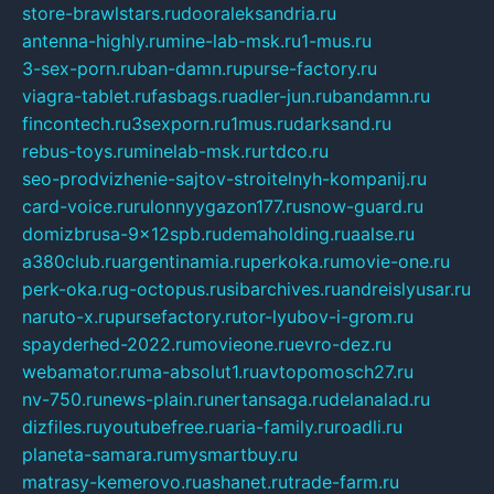
store-brawlstars.ru
dooraleksandria.ru
antenna-highly.ru
mine-lab-msk.ru
1-mus.ru
3-sex-porn.ru
ban-damn.ru
purse-factory.ru
viagra-tablet.ru
fasbags.ru
adler-jun.ru
bandamn.ru
fincontech.ru
3sexporn.ru
1mus.ru
darksand.ru
rebus-toys.ru
minelab-msk.ru
rtdco.ru
seo-prodvizhenie-sajtov-stroitelnyh-kompanij.ru
card-voice.ru
rulonnyygazon177.ru
snow-guard.ru
domizbrusa-9x12spb.ru
demaholding.ru
aalse.ru
a380club.ru
argentinamia.ru
perkoka.ru
movie-one.ru
perk-oka.ru
g-octopus.ru
sibarchives.ru
andreislyusar.ru
naruto-x.ru
pursefactory.ru
tor-lyubov-i-grom.ru
spayderhed-2022.ru
movieone.ru
evro-dez.ru
webamator.ru
ma-absolut1.ru
avtopomosch27.ru
nv-750.ru
news-plain.ru
nertansaga.ru
delanalad.ru
dizfiles.ru
youtubefree.ru
aria-family.ru
roadli.ru
planeta-samara.ru
mysmartbuy.ru
matrasy-kemerovo.ru
ashanet.ru
trade-farm.ru