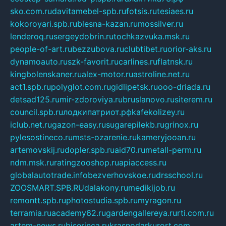
sko.com.ru
davitamebel-spb.ru
fotsis.ru
tesiaes.ru
kokoroyari.spb.ru
blesna-kazan.ru
mossilver.ru
lenderoq.ru
sergeydobrin.ru
tochkazvuka.msk.ru
people-of-art.ru
bezzubova.ru
clubtibet.ru
orior-aks.ru
dynamoauto.ru
szk-favorit.ru
carlines.ru
flatnsk.ru
kingbolenskaner.ru
alex-motor.ru
astroline.net.ru
act1.spb.ru
polyglot.com.ru
gidlipetsk.ru
ooo-driada.ru
detsad125.ru
mir-zdoroviya.ru
bruslanovo.ru
siterem.ru
council.spb.ru
лодкипатриот.рф
kafekolizey.ru
iclub.net.ru
gazon-easy.ru
sugarepilekb.ru
grinox.ru
pylesostineco.ru
msts-ozarenie.ru
kameryjooan.ru
artemovskij.ru
dopler.spb.ru
aid70.ru
metall-perm.ru
ndm.msk.ru
ratingzooshop.ru
apiaccess.ru
globalautotrade.info
bezverhovskoe.ru
drsschool.ru
ZOOSMART.SPB.RU
dalakony.ru
medikijob.ru
remontt.spb.ru
photostudia.spb.ru
myragon.ru
terramia.ru
academy62.ru
gardengallereya.ru
rti.com.ru
artem-news.ru
biserinca.ru
krasnodarkurort.com