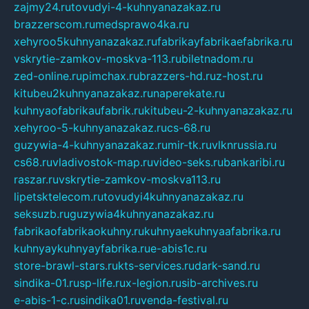
zajmy24.ru
tovudyi-4-kuhnyanazakaz.ru
brazzerscom.ru
medsprawo4ka.ru
xehyroo5kuhnyanazakaz.ru
fabrikayfabrikaefabrika.ru
vskrytie-zamkov-moskva-113.ru
biletnadom.ru
zed-online.ru
pimchax.ru
brazzers-hd.ru
z-host.ru
kitubeu2kuhnyanazakaz.ru
naperekate.ru
kuhnyaofabrikaufabrik.ru
kitubeu-2-kuhnyanazakaz.ru
xehyroo-5-kuhnyanazakaz.ru
cs-68.ru
guzywia-4-kuhnyanazakaz.ru
mir-tk.ru
vlknrussia.ru
cs68.ru
vladivostok-map.ru
video-seks.ru
bankaribi.ru
raszar.ru
vskrytie-zamkov-moskva113.ru
lipetsktelecom.ru
tovudyi4kuhnyanazakaz.ru
seksuzb.ru
guzywia4kuhnyanazakaz.ru
fabrikaofabrikaokuhny.ru
kuhnyaekuhnyaafabrika.ru
kuhnyaykuhnyayfabrika.ru
e-abis1c.ru
store-brawl-stars.ru
kts-services.ru
dark-sand.ru
sindika-01.ru
sp-life.ru
x-legion.ru
sib-archives.ru
e-abis-1-c.ru
sindika01.ru
venda-festival.ru