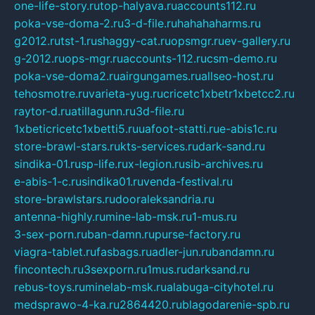
one-life-story.ru
top-halyava.ru
accounts112.ru
poka-vse-doma-2.ru
3-d-file.ru
hahahaharms.ru
g2012.ru
tst-1.ru
shaggy-cat.ru
opsmgr.ru
ev-gallery.ru
g-2012.ru
ops-mgr.ru
accounts-112.ru
csm-demo.ru
poka-vse-doma2.ru
airgungames.ru
allseo-host.ru
tehosmotre.ru
varieta-yug.ru
cricetc1xbetr1xbetcc2.ru
raytor-d.ru
atillagunn.ru
3d-file.ru
1xbeticricetc1xbetti5.ru
uafoot-statti.ru
e-abis1c.ru
store-brawl-stars.ru
kts-services.ru
dark-sand.ru
sindika-01.ru
sp-life.ru
x-legion.ru
sib-archives.ru
e-abis-1-c.ru
sindika01.ru
venda-festival.ru
store-brawlstars.ru
dooraleksandria.ru
antenna-highly.ru
mine-lab-msk.ru
1-mus.ru
3-sex-porn.ru
ban-damn.ru
purse-factory.ru
viagra-tablet.ru
fasbags.ru
adler-jun.ru
bandamn.ru
fincontech.ru
3sexporn.ru
1mus.ru
darksand.ru
rebus-toys.ru
minelab-msk.ru
alabuga-cityhotel.ru
medsprawo-4-ka.ru
2864420.ru
blagodarenie-spb.ru