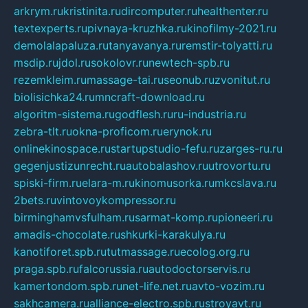
arkrym.ru
kristinita.ru
dircomputer.ru
healthenter.ru
textexperts.ru
pivnaya-kruzhka.ru
kinofilmy-2021.ru
demolalapaluza.ru
tanyavanya.ru
remstir-tolyatti.ru
msdip.ru
jdol.ru
sokolovr.ru
newtech-spb.ru
rezemkleim.ru
massage-tai.ru
seonub.ru
zvonitut.ru
biolisichka24.ru
mncraft-download.ru
algoritm-sistema.ru
godflesh.ru
ru-industria.ru
zebra-tlt.ru
okna-proficom.ru
erynok.ru
onlinekinospace.ru
startupstudio-fefu.ru
zarges-ru.ru
gegenjustizunrecht.ru
autobalashov.ru
utrovortu.ru
spiski-firm.ru
elara-m.ru
kinomusorka.ru
mkcslava.ru
2bets.ru
vintovoykompressor.ru
birminghamvsfulham.ru
sarmat-komp.ru
pioneeri.ru
amadis-chocolate.ru
shkurki-karakulya.ru
kanotiforet.spb.ru
tutmassage.ru
ecolog.org.ru
praga.spb.ru
falcorussia.ru
autodoctorservis.ru
kamertondom.spb.ru
net-life.net.ru
avto-vozim.ru
sakhcamera.ru
alliance-electro.spb.ru
stroyavt.ru