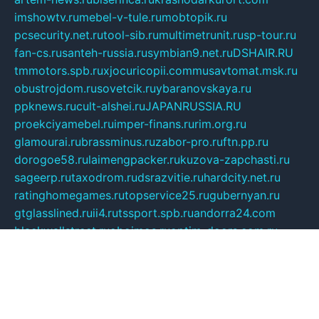
imshowtv.ru
mebel-v-tule.ru
mobtopik.ru
pcsecurity.net.ru
tool-sib.ru
multimetrunit.ru
sp-tour.ru
fan-cs.ru
santeh-russia.ru
symbian9.net.ru
DSHAIR.RU
tmmotors.spb.ru
xjocuricopii.com
musavtomat.msk.ru
obustrojdom.ru
sovetcik.ru
ybaranovskaya.ru
ppknews.ru
cult-alshei.ru
JAPANRUSSIA.RU
proekciyamebel.ru
imper-finans.ru
rim.org.ru
glamourai.ru
brassminus.ru
zabor-pro.ru
ftn.pp.ru
dorogoe58.ru
laimengpacker.ru
kuzova-zapchasti.ru
sageerp.ru
taxodrom.ru
dsrazvitie.ru
hardcity.net.ru
ratinghomegames.ru
topservice25.ru
gubernyan.ru
gtglasslined.ru
ii4.ru
tssport.spb.ru
andorra24.com
blackwallstreet.ru
oboimos.ru
optim-doors.com.ru
ikuch.ru
nycr.org.ru
npa21.ru
vremya-ch.spb.ru
desert000.ru
ivtorgi.ru
ifiori.ru
catalog-statei.ru
dcv.org.ru
spetsmaster174.ru
ipkameryhiseeu.ru
dum26.ru
ruspol.spb.ru
fr-opendp.ru
kam-solnyshko.ru