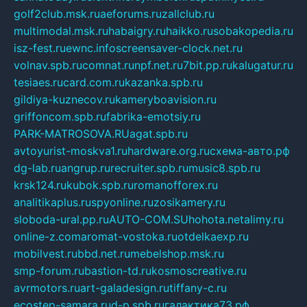
golf2club.msk.ru
aeforums.ru
zallclub.ru
multimodal.msk.ru
habaigry.ru
haikko.ru
sobakopedia.ru
isz-fest.ru
ewnc.info
screensaver-clock.net.ru
volnav.spb.ru
comnat.ru
npf.net.ru
7bit.pp.ru
kalugatur.ru
tesiaes.ru
card.com.ru
kazanka.spb.ru
gildiya-kuznecov.ru
kameryboavision.ru
griffoncom.spb.ru
fabrika-emotsiy.ru
PARK-MATROSOVA.RU
agat.spb.ru
avtoyurist-moskva1.ru
hardware.org.ru
схема-авто.рф
dg-lab.ru
angrup.ru
recruiter.spb.ru
music8.spb.ru
krsk124.ru
kubok.spb.ru
romanofforex.ru
analitikaplus.ru
spyonline.ru
zosikamery.ru
sloboda-ural.pp.ru
AUTO-COM.SU
hohota.net
alimy.ru
online-z.com
aromat-vostoka.ru
otdelkaexp.ru
mobilvest.ru
bbd.net.ru
mebelshop.msk.ru
smp-forum.ru
bastion-td.ru
kosmoscreative.ru
avrmotors.ru
art-galadesign.ru
tiffany-c.ru
ecostep-samara.ru
d-p.spb.ru
галактика73.рф