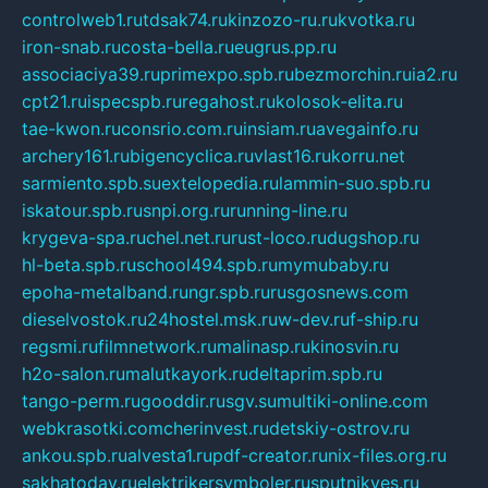
controlweb1.ru
tdsak74.ru
kinzozo-ru.ru
kvotka.ru
iron-snab.ru
costa-bella.ru
eugrus.pp.ru
associaciya39.ru
primexpo.spb.ru
bezmorchin.ru
ia2.ru
cpt21.ru
ispecspb.ru
regahost.ru
kolosok-elita.ru
tae-kwon.ru
consrio.com.ru
insiam.ru
avegainfo.ru
archery161.ru
bigencyclica.ru
vlast16.ru
korru.net
sarmiento.spb.su
extelopedia.ru
lammin-suo.spb.ru
iskatour.spb.ru
snpi.org.ru
running-line.ru
krygeva-spa.ru
chel.net.ru
rust-loco.ru
dugshop.ru
hl-beta.spb.ru
school494.spb.ru
mymubaby.ru
epoha-metalband.ru
ngr.spb.ru
rusgosnews.com
dieselvostok.ru
24hostel.msk.ru
w-dev.ru
f-ship.ru
regsmi.ru
filmnetwork.ru
malinasp.ru
kinosvin.ru
h2o-salon.ru
malutkayork.ru
deltaprim.spb.ru
tango-perm.ru
gooddir.ru
sgv.su
multiki-online.com
webkrasotki.com
cherinvest.ru
detskiy-ostrov.ru
ankou.spb.ru
alvesta1.ru
pdf-creator.ru
nix-files.org.ru
sakhatoday.ru
elektrikersymboler.ru
sputnikyes.ru