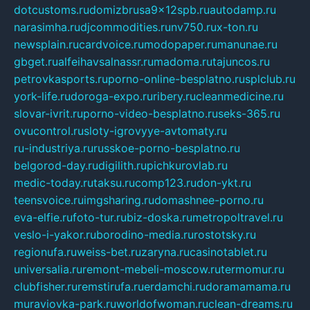
dotcustoms.ru
domizbrusa9x12spb.ru
autodamp.ru
narasimha.ru
djcommodities.ru
nv750.ru
x-ton.ru
newsplain.ru
cardvoice.ru
modopaper.ru
manunae.ru
gbget.ru
alfeihavsalnassr.ru
madoma.ru
tajuncos.ru
petrovkasports.ru
porno-online-besplatno.ru
splclub.ru
york-life.ru
doroga-expo.ru
ribery.ru
cleanmedicine.ru
slovar-ivrit.ru
porno-video-besplatno.ru
seks-365.ru
ovucontrol.ru
sloty-igrovyye-avtomaty.ru
ru-industriya.ru
russkoe-porno-besplatno.ru
belgorod-day.ru
digilith.ru
pichkurovlab.ru
medic-today.ru
taksu.ru
comp123.ru
don-ykt.ru
teensvoice.ru
imgsharing.ru
domashnee-porno.ru
eva-elfie.ru
foto-tur.ru
biz-doska.ru
metropoltravel.ru
veslo-i-yakor.ru
borodino-media.ru
rostotsky.ru
regionufa.ru
weiss-bet.ru
zaryna.ru
casinotablet.ru
universalia.ru
remont-mebeli-moscow.ru
termomur.ru
clubfisher.ru
remstirufa.ru
erdamchi.ru
doramamama.ru
muraviovka-park.ru
worldofwoman.ru
clean-dreams.ru