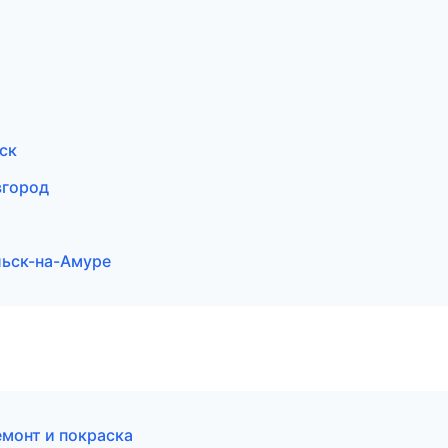
ск
вгород
льск-на-Амуре
емонт и покраска