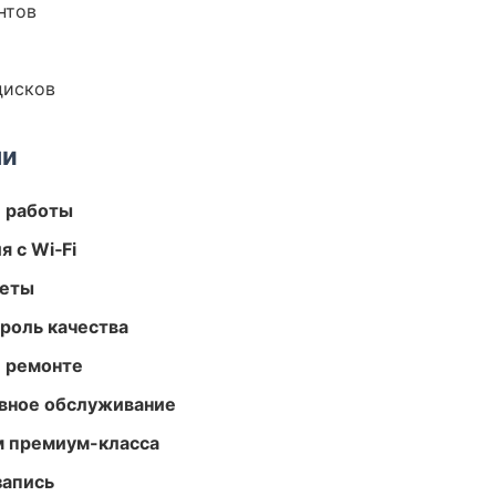
нтов
дисков
ми
е работы
 с Wi‑Fi
меты
роль качества
и ремонте
вное обслуживание
м премиум-класса
запись