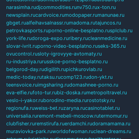
narasimha.ru
djcommodities.ru
nv750.ru
x-ton.ru
newsplain.ru
cardvoice.ru
modopaper.ru
manunae.ru
gbget.ru
alfeihavsalnassr.ru
madoma.ru
tajuncos.ru
petrovkasports.ru
porno-online-besplatno.ru
splclub.ru
york-life.ru
doroga-expo.ru
ribery.ru
cleanmedicine.ru
slovar-ivrit.ru
porno-video-besplatno.ru
seks-365.ru
ovucontrol.ru
sloty-igrovyye-avtomaty.ru
ru-industriya.ru
russkoe-porno-besplatno.ru
belgorod-day.ru
digilith.ru
pichkurovlab.ru
medic-today.ru
taksu.ru
comp123.ru
don-ykt.ru
teensvoice.ru
imgsharing.ru
domashnee-porno.ru
eva-elfie.ru
foto-tur.ru
biz-doska.ru
metropoltravel.ru
veslo-i-yakor.ru
borodino-media.ru
rostotsky.ru
regionufa.ru
weiss-bet.ru
zaryna.ru
casinotablet.ru
universalia.ru
remont-mebeli-moscow.ru
termomur.ru
clubfisher.ru
remstirufa.ru
erdamchi.ru
doramamama.ru
muraviovka-park.ru
worldofwoman.ru
clean-dreams.ru
arkrym.ru
kristinita.ru
dircomputer.ru
healthenter.ru