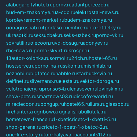
alabuga-cityhotel.ru
pornv.ru
atlantpereezd.ru
bud-em-znakomye.ru
a-cdc.ru
elektrostal-news.ru
korolevremont-market.ru
budem-znakomye.ru
oooagrosnab.ru
fpodaso.ru
emfire.ru
pro-otdelky.ru
ukrasotki.ru
seksuzbek.ru
seks-uzbek.ru
porno-vk.ru
sovratili.ru
olecoon.ru
vd-dosug.ru
adonyev.ru
rbc-news.ru
porno-skvirt.ru
krospr.ru
13autor-kolonka.ru
sormol.ru
2rich.ru
hostel-65.ru
hostserve.ru
porno-na-russkom.ru
mishinlab.ru
neznobi.ru
bigfatcc.ru
habble.ru
starbucksvia.ru
delfinet.ru
silvernano.ru
elestal.ru
vektor-doroga.ru
velotrenajery.ru
pronso54.ru
lenasever.ru
lovinskix.ru
show-pets.ru
smartnews03.ru
discofoxworld.ru
miraclecoon.ru
pongup.ru
hostel65.ru
liura.ru
glasspb.ru
firehunters.ru
gribowo.ru
gnalis.ru
bulkitula.ru
hometown-france.ru
1-xbeticricetc-1-xbetti-5.ru
shop-garena.ru
cricetc-1-xbetr-1-xbetcc-2.ru
one-life-story.ru
top-halyava.ru
accounts112.ru