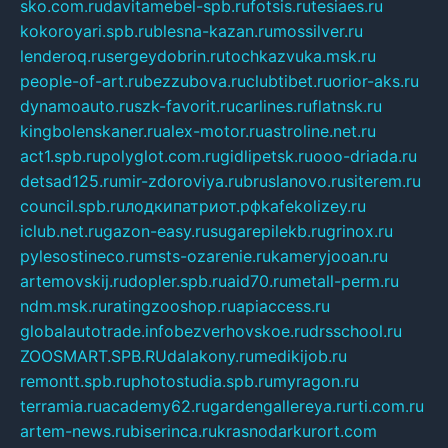
sko.com.ru
davitamebel-spb.ru
fotsis.ru
tesiaes.ru
kokoroyari.spb.ru
blesna-kazan.ru
mossilver.ru
lenderoq.ru
sergeydobrin.ru
tochkazvuka.msk.ru
people-of-art.ru
bezzubova.ru
clubtibet.ru
orior-aks.ru
dynamoauto.ru
szk-favorit.ru
carlines.ru
flatnsk.ru
kingbolenskaner.ru
alex-motor.ru
astroline.net.ru
act1.spb.ru
polyglot.com.ru
gidlipetsk.ru
ooo-driada.ru
detsad125.ru
mir-zdoroviya.ru
bruslanovo.ru
siterem.ru
council.spb.ru
лодкипатриот.рф
kafekolizey.ru
iclub.net.ru
gazon-easy.ru
sugarepilekb.ru
grinox.ru
pylesostineco.ru
msts-ozarenie.ru
kameryjooan.ru
artemovskij.ru
dopler.spb.ru
aid70.ru
metall-perm.ru
ndm.msk.ru
ratingzooshop.ru
apiaccess.ru
globalautotrade.info
bezverhovskoe.ru
drsschool.ru
ZOOSMART.SPB.RU
dalakony.ru
medikijob.ru
remontt.spb.ru
photostudia.spb.ru
myragon.ru
terramia.ru
academy62.ru
gardengallereya.ru
rti.com.ru
artem-news.ru
biserinca.ru
krasnodarkurort.com