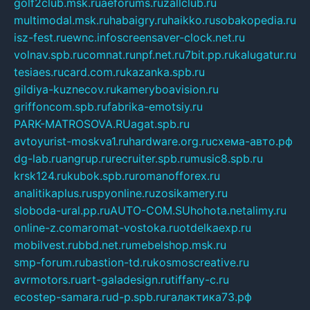
golf2club.msk.ru
aeforums.ru
zallclub.ru
multimodal.msk.ru
habaigry.ru
haikko.ru
sobakopedia.ru
isz-fest.ru
ewnc.info
screensaver-clock.net.ru
volnav.spb.ru
comnat.ru
npf.net.ru
7bit.pp.ru
kalugatur.ru
tesiaes.ru
card.com.ru
kazanka.spb.ru
gildiya-kuznecov.ru
kameryboavision.ru
griffoncom.spb.ru
fabrika-emotsiy.ru
PARK-MATROSOVA.RU
agat.spb.ru
avtoyurist-moskva1.ru
hardware.org.ru
схема-авто.рф
dg-lab.ru
angrup.ru
recruiter.spb.ru
music8.spb.ru
krsk124.ru
kubok.spb.ru
romanofforex.ru
analitikaplus.ru
spyonline.ru
zosikamery.ru
sloboda-ural.pp.ru
AUTO-COM.SU
hohota.net
alimy.ru
online-z.com
aromat-vostoka.ru
otdelkaexp.ru
mobilvest.ru
bbd.net.ru
mebelshop.msk.ru
smp-forum.ru
bastion-td.ru
kosmoscreative.ru
avrmotors.ru
art-galadesign.ru
tiffany-c.ru
ecostep-samara.ru
d-p.spb.ru
галактика73.рф