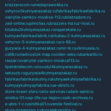
brazzerscom.ru
medsprawo4ka.ru
xehyroo5kuhnyanazakaz.ru
fabrikayfabrikaefabrika.ru
vskrytie-zamkov-moskva-113.ru
biletnadom.ru
zed-online.ru
pimchax.ru
brazzers-hd.ru
z-host.ru
kitubeu2kuhnyanazakaz.ru
naperekate.ru
kuhnyaofabrikaufabrik.ru
kitubeu-2-kuhnyanazakaz.ru
xehyroo-5-kuhnyanazakaz.ru
cs-68.ru
guzywia-4-kuhnyanazakaz.ru
mir-tk.ru
vlknrussia.ru
cs68.ru
vladivostok-map.ru
video-seks.ru
bankaribi.ru
raszar.ru
vskrytie-zamkov-moskva113.ru
lipetsktelecom.ru
tovudyi4kuhnyanazakaz.ru
seksuzb.ru
guzywia4kuhnyanazakaz.ru
fabrikaofabrikaokuhny.ru
kuhnyaekuhnyaafabrika.ru
kuhnyaykuhnyayfabrika.ru
e-abis1c.ru
store-brawl-stars.ru
kts-services.ru
dark-sand.ru
sindika-01.ru
sp-life.ru
x-legion.ru
sib-archives.ru
e-abis-1-c.ru
sindika01.ru
venda-festival.ru
store-brawlstars.ru
dooraleksandria.ru