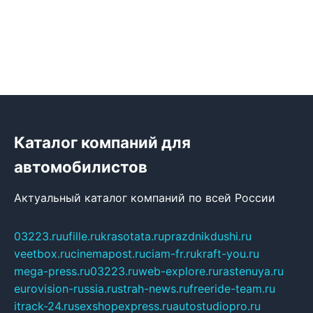
Каталог компаний для
автомобилистов
Актуальный каталог компаний по всей России
03223.ru
ufille.ru
krasotata.ru
prazdnikdushi.ru
veetbox.ru
cinemapost.ru
ciam-fr.ru
kraft-you.ru
mega-press.ru
03223.ru
web-explore.ru
rastenuya.ru
eurovision-russia.ru
strah-news.ru
freeride-team.ru
itrack-24.ru
sexshopexpress.ru
autostudiopro.ru