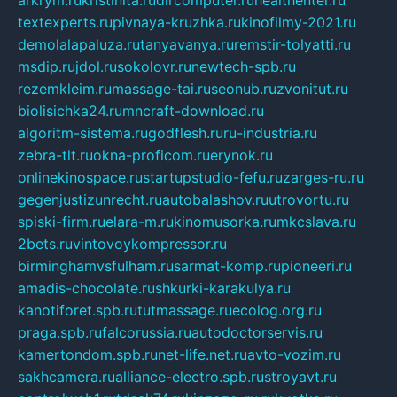
textexperts.ru
pivnaya-kruzhka.ru
kinofilmy-2021.ru
demolalapaluza.ru
tanyavanya.ru
remstir-tolyatti.ru
msdip.ru
jdol.ru
sokolovr.ru
newtech-spb.ru
rezemkleim.ru
massage-tai.ru
seonub.ru
zvonitut.ru
biolisichka24.ru
mncraft-download.ru
algoritm-sistema.ru
godflesh.ru
ru-industria.ru
zebra-tlt.ru
okna-proficom.ru
erynok.ru
onlinekinospace.ru
startupstudio-fefu.ru
zarges-ru.ru
gegenjustizunrecht.ru
autobalashov.ru
utrovortu.ru
spiski-firm.ru
elara-m.ru
kinomusorka.ru
mkcslava.ru
2bets.ru
vintovoykompressor.ru
birminghamvsfulham.ru
sarmat-komp.ru
pioneeri.ru
amadis-chocolate.ru
shkurki-karakulya.ru
kanotiforet.spb.ru
tutmassage.ru
ecolog.org.ru
praga.spb.ru
falcorussia.ru
autodoctorservis.ru
kamertondom.spb.ru
net-life.net.ru
avto-vozim.ru
sakhcamera.ru
alliance-electro.spb.ru
stroyavt.ru