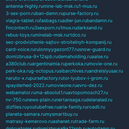
antenna-highly.ru
mine-lab-msk.ru
1-mus.ru
3-sex-porn.ru
ban-damn.ru
purse-factory.ru
viagra-tablet.ru
fasbags.ru
adler-jun.ru
bandamn.ru
fincontech.ru
3sexporn.ru
1mus.ru
darksand.ru
rebus-toys.ru
minelab-msk.ru
rtdco.ru
seo-prodvizhenie-sajtov-stroitelnyh-kompanij.ru
card-voice.ru
rulonnyygazon177.ru
snow-guard.ru
domizbrusa-9x12spb.ru
demaholding.ru
aalse.ru
a380club.ru
argentinamia.ru
perkoka.ru
movie-one.ru
perk-oka.ru
g-octopus.ru
sibarchives.ru
andreislyusar.ru
naruto-x.ru
pursefactory.ru
tor-lyubov-i-grom.ru
spayderhed-2022.ru
movieone.ru
evro-dez.ru
webamator.ru
ma-absolut1.ru
avtopomosch27.ru
nv-750.ru
news-plain.ru
nertansaga.ru
delanalad.ru
dizfiles.ru
youtubefree.ru
aria-family.ru
roadli.ru
planeta-samara.ru
mysmartbuy.ru
matrasy-kemerovo.ru
ashanet.ru
trade-farm.ru
dotcustoms.ru
domizbrusa9x12spb.ru
autodamp.ru