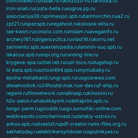
controlweb1.ru
tdsak74.ru
kinzozo-ru.ru
kvotka.ru
iron-snab.ru
costa-bella.ru
eugrus.pp.ru
associaciya39.ru
primexpo.spb.ru
bezmorchin.ru
ia2.ru
cpt21.ru
ispecspb.ru
regahost.ru
kolosok-elita.ru
tae-kwon.ru
consrio.com.ru
insiam.ru
avegainfo.ru
archery161.ru
bigencyclica.ru
vlast16.ru
korru.net
sarmiento.spb.su
extelopedia.ru
lammin-suo.spb.ru
iskatour.spb.ru
snpi.org.ru
running-line.ru
krygeva-spa.ru
chel.net.ru
rust-loco.ru
dugshop.ru
hl-beta.spb.ru
school494.spb.ru
mymubaby.ru
epoha-metalband.ru
ngr.spb.ru
rusgosnews.com
dieselvostok.ru
24hostel.msk.ru
w-dev.ru
f-ship.ru
regsmi.ru
filmnetwork.ru
malinasp.ru
kinosvin.ru
h2o-salon.ru
malutkayork.ru
deltaprim.spb.ru
tango-perm.ru
gooddir.ru
sgv.su
multiki-online.com
webkrasotki.com
cherinvest.ru
detskiy-ostrov.ru
ankou.spb.ru
alvesta1.ru
pdf-creator.ru
nix-files.org.ru
sakhatoday.ru
elektrikersymboler.ru
sputnikyes.ru