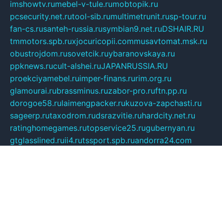
imshowtv.ru
mebel-v-tule.ru
mobtopik.ru
pcsecurity.net.ru
tool-sib.ru
multimetrunit.ru
sp-tour.ru
fan-cs.ru
santeh-russia.ru
symbian9.net.ru
DSHAIR.RU
tmmotors.spb.ru
xjocuricopii.com
musavtomat.msk.ru
obustrojdom.ru
sovetcik.ru
ybaranovskaya.ru
ppknews.ru
cult-alshei.ru
JAPANRUSSIA.RU
proekciyamebel.ru
imper-finans.ru
rim.org.ru
glamourai.ru
brassminus.ru
zabor-pro.ru
ftn.pp.ru
dorogoe58.ru
laimengpacker.ru
kuzova-zapchasti.ru
sageerp.ru
taxodrom.ru
dsrazvitie.ru
hardcity.net.ru
ratinghomegames.ru
topservice25.ru
gubernyan.ru
gtglasslined.ru
ii4.ru
tssport.spb.ru
andorra24.com
blackwallstreet.ru
oboimos.ru
optim-doors.com.ru
ikuch.ru
nycr.org.ru
npa21.ru
vremya-ch.spb.ru
desert000.ru
ivtorgi.ru
ifiori.ru
catalog-statei.ru
dcv.org.ru
spetsmaster174.ru
ipkameryhiseeu.ru
dum26.ru
ruspol.spb.ru
fr-opendp.ru
kam-solnyshko.ru
cheyenne-arapaho.ru
sevzapmetal.spb.ru