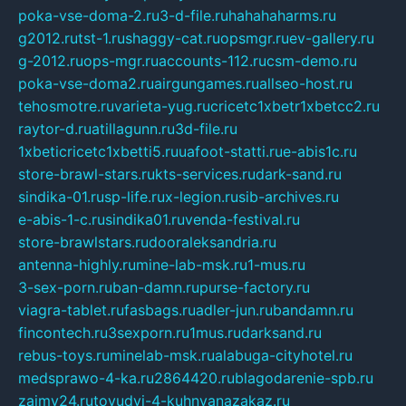
poka-vse-doma-2.ru
3-d-file.ru
hahahaharms.ru
g2012.ru
tst-1.ru
shaggy-cat.ru
opsmgr.ru
ev-gallery.ru
g-2012.ru
ops-mgr.ru
accounts-112.ru
csm-demo.ru
poka-vse-doma2.ru
airgungames.ru
allseo-host.ru
tehosmotre.ru
varieta-yug.ru
cricetc1xbetr1xbetcc2.ru
raytor-d.ru
atillagunn.ru
3d-file.ru
1xbeticricetc1xbetti5.ru
uafoot-statti.ru
e-abis1c.ru
store-brawl-stars.ru
kts-services.ru
dark-sand.ru
sindika-01.ru
sp-life.ru
x-legion.ru
sib-archives.ru
e-abis-1-c.ru
sindika01.ru
venda-festival.ru
store-brawlstars.ru
dooraleksandria.ru
antenna-highly.ru
mine-lab-msk.ru
1-mus.ru
3-sex-porn.ru
ban-damn.ru
purse-factory.ru
viagra-tablet.ru
fasbags.ru
adler-jun.ru
bandamn.ru
fincontech.ru
3sexporn.ru
1mus.ru
darksand.ru
rebus-toys.ru
minelab-msk.ru
alabuga-cityhotel.ru
medsprawo-4-ka.ru
2864420.ru
blagodarenie-spb.ru
zajmy24.ru
tovudyi-4-kuhnyanazakaz.ru