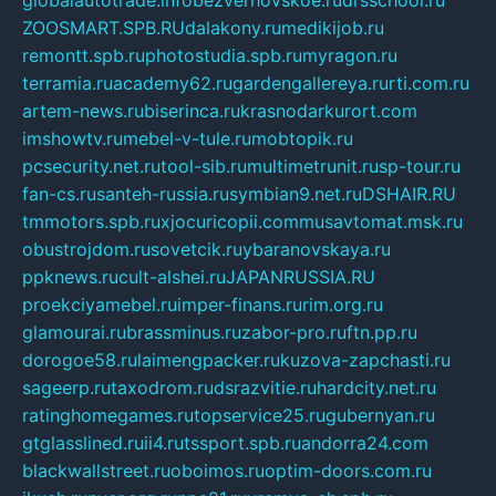
globalautotrade.info
bezverhovskoe.ru
drsschool.ru
ZOOSMART.SPB.RU
dalakony.ru
medikijob.ru
remontt.spb.ru
photostudia.spb.ru
myragon.ru
terramia.ru
academy62.ru
gardengallereya.ru
rti.com.ru
artem-news.ru
biserinca.ru
krasnodarkurort.com
imshowtv.ru
mebel-v-tule.ru
mobtopik.ru
pcsecurity.net.ru
tool-sib.ru
multimetrunit.ru
sp-tour.ru
fan-cs.ru
santeh-russia.ru
symbian9.net.ru
DSHAIR.RU
tmmotors.spb.ru
xjocuricopii.com
musavtomat.msk.ru
obustrojdom.ru
sovetcik.ru
ybaranovskaya.ru
ppknews.ru
cult-alshei.ru
JAPANRUSSIA.RU
proekciyamebel.ru
imper-finans.ru
rim.org.ru
glamourai.ru
brassminus.ru
zabor-pro.ru
ftn.pp.ru
dorogoe58.ru
laimengpacker.ru
kuzova-zapchasti.ru
sageerp.ru
taxodrom.ru
dsrazvitie.ru
hardcity.net.ru
ratinghomegames.ru
topservice25.ru
gubernyan.ru
gtglasslined.ru
ii4.ru
tssport.spb.ru
andorra24.com
blackwallstreet.ru
oboimos.ru
optim-doors.com.ru