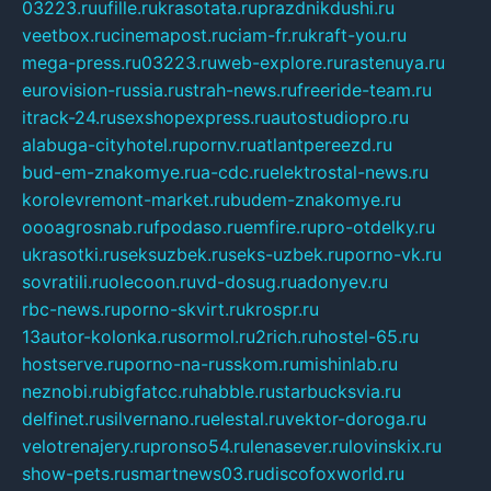
03223.ru
ufille.ru
krasotata.ru
prazdnikdushi.ru
veetbox.ru
cinemapost.ru
ciam-fr.ru
kraft-you.ru
mega-press.ru
03223.ru
web-explore.ru
rastenuya.ru
eurovision-russia.ru
strah-news.ru
freeride-team.ru
itrack-24.ru
sexshopexpress.ru
autostudiopro.ru
alabuga-cityhotel.ru
pornv.ru
atlantpereezd.ru
bud-em-znakomye.ru
a-cdc.ru
elektrostal-news.ru
korolevremont-market.ru
budem-znakomye.ru
oooagrosnab.ru
fpodaso.ru
emfire.ru
pro-otdelky.ru
ukrasotki.ru
seksuzbek.ru
seks-uzbek.ru
porno-vk.ru
sovratili.ru
olecoon.ru
vd-dosug.ru
adonyev.ru
rbc-news.ru
porno-skvirt.ru
krospr.ru
13autor-kolonka.ru
sormol.ru
2rich.ru
hostel-65.ru
hostserve.ru
porno-na-russkom.ru
mishinlab.ru
neznobi.ru
bigfatcc.ru
habble.ru
starbucksvia.ru
delfinet.ru
silvernano.ru
elestal.ru
vektor-doroga.ru
velotrenajery.ru
pronso54.ru
lenasever.ru
lovinskix.ru
show-pets.ru
smartnews03.ru
discofoxworld.ru