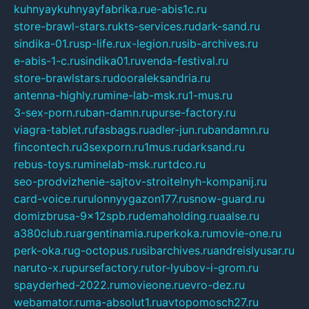
kuhnyaykuhnyayfabrika.ru
e-abis1c.ru
store-brawl-stars.ru
kts-services.ru
dark-sand.ru
sindika-01.ru
sp-life.ru
x-legion.ru
sib-archives.ru
e-abis-1-c.ru
sindika01.ru
venda-festival.ru
store-brawlstars.ru
dooraleksandria.ru
antenna-highly.ru
mine-lab-msk.ru
1-mus.ru
3-sex-porn.ru
ban-damn.ru
purse-factory.ru
viagra-tablet.ru
fasbags.ru
adler-jun.ru
bandamn.ru
fincontech.ru
3sexporn.ru
1mus.ru
darksand.ru
rebus-toys.ru
minelab-msk.ru
rtdco.ru
seo-prodvizhenie-sajtov-stroitelnyh-kompanij.ru
card-voice.ru
rulonnyygazon177.ru
snow-guard.ru
domizbrusa-9x12spb.ru
demaholding.ru
aalse.ru
a380club.ru
argentinamia.ru
perkoka.ru
movie-one.ru
perk-oka.ru
g-octopus.ru
sibarchives.ru
andreislyusar.ru
naruto-x.ru
pursefactory.ru
tor-lyubov-i-grom.ru
spayderhed-2022.ru
movieone.ru
evro-dez.ru
webamator.ru
ma-absolut1.ru
avtopomosch27.ru