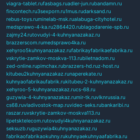
viagra-tablet.ru
fasbags.ru
adler-jun.ru
bandamn.ru
fincontech.ru
3sexporn.ru
1mus.ru
darksand.ru
rebus-toys.ru
minelab-msk.ru
alabuga-cityhotel.ru
medsprawo-4-ka.ru
2864420.ru
blagodarenie-spb.ru
zajmy24.ru
tovudyi-4-kuhnyanazakaz.ru
brazzerscom.ru
medsprawo4ka.ru
xehyroo5kuhnyanazakaz.ru
fabrikayfabrikaefabrika.ru
vskrytie-zamkov-moskva-113.ru
biletnadom.ru
zed-online.ru
pimchax.ru
brazzers-hd.ru
z-host.ru
kitubeu2kuhnyanazakaz.ru
naperekate.ru
kuhnyaofabrikaufabrik.ru
kitubeu-2-kuhnyanazakaz.ru
xehyroo-5-kuhnyanazakaz.ru
cs-68.ru
guzywia-4-kuhnyanazakaz.ru
mir-tk.ru
vlknrussia.ru
cs68.ru
vladivostok-map.ru
video-seks.ru
bankaribi.ru
raszar.ru
vskrytie-zamkov-moskva113.ru
lipetsktelecom.ru
tovudyi4kuhnyanazakaz.ru
seksuzb.ru
guzywia4kuhnyanazakaz.ru
fabrikaofabrikaokuhny.ru
kuhnyaekuhnyaafabrika.ru