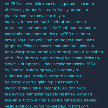
nv-750.ru
news-plain.ru
nertansaga.ru
delanalad.ru
dizfiles.ru
youtubefree.ru
aria-family.ru
roadli.ru
planeta-samara.ru
mysmartbuy.ru
matrasy-kemerovo.ru
ashanet.ru
trade-farm.ru
dotcustoms.ru
domizbrusa9x12spb.ru
autodamp.ru
narasimha.ru
djcommodities.ru
nv750.ru
x-ton.ru
newsplain.ru
cardvoice.ru
modopaper.ru
manunae.ru
gbget.ru
alfeihavsalnassr.ru
madoma.ru
tajuncos.ru
petrovkasports.ru
porno-online-besplatno.ru
splclub.ru
york-life.ru
doroga-expo.ru
ribery.ru
cleanmedicine.ru
slovar-ivrit.ru
porno-video-besplatno.ru
seks-365.ru
ovucontrol.ru
sloty-igrovyye-avtomaty.ru
ru-industriya.ru
russkoe-porno-besplatno.ru
belgorod-day.ru
digilith.ru
pichkurovlab.ru
medic-today.ru
taksu.ru
comp123.ru
don-ykt.ru
teensvoice.ru
imgsharing.ru
domashnee-porno.ru
eva-elfie.ru
foto-tur.ru
biz-doska.ru
metropoltravel.ru
veslo-i-yakor.ru
borodino-media.ru
rostotsky.ru