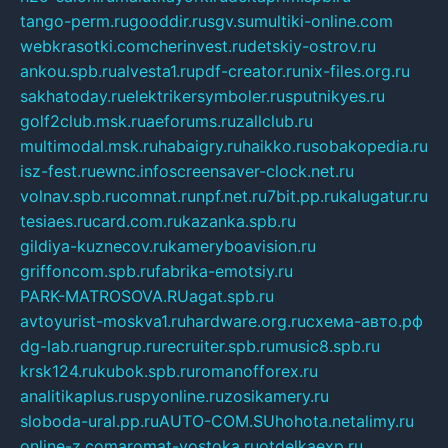
tango-perm.ru
gooddir.ru
sgv.su
multiki-online.com
webkrasotki.com
cherinvest.ru
detskiy-ostrov.ru
ankou.spb.ru
alvesta1.ru
pdf-creator.ru
nix-files.org.ru
sakhatoday.ru
elektrikersymboler.ru
sputnikyes.ru
golf2club.msk.ru
aeforums.ru
zallclub.ru
multimodal.msk.ru
habaigry.ru
haikko.ru
sobakopedia.ru
isz-fest.ru
ewnc.info
screensaver-clock.net.ru
volnav.spb.ru
comnat.ru
npf.net.ru
7bit.pp.ru
kalugatur.ru
tesiaes.ru
card.com.ru
kazanka.spb.ru
gildiya-kuznecov.ru
kameryboavision.ru
griffoncom.spb.ru
fabrika-emotsiy.ru
PARK-MATROSOVA.RU
agat.spb.ru
avtoyurist-moskva1.ru
hardware.org.ru
схема-авто.рф
dg-lab.ru
angrup.ru
recruiter.spb.ru
music8.spb.ru
krsk124.ru
kubok.spb.ru
romanofforex.ru
analitikaplus.ru
spyonline.ru
zosikamery.ru
sloboda-ural.pp.ru
AUTO-COM.SU
hohota.net
alimy.ru
online-z.com
aromat-vostoka.ru
otdelkaexp.ru