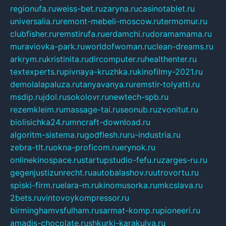
regionufa.ru
weiss-bet.ru
zaryna.ru
casinotablet.ru
universalia.ru
remont-mebeli-moscow.ru
termomur.ru
clubfisher.ru
remstirufa.ru
erdamchi.ru
doramamama.ru
muraviovka-park.ru
worldofwoman.ru
clean-dreams.ru
arkrym.ru
kristinita.ru
dircomputer.ru
healthenter.ru
textexperts.ru
pivnaya-kruzhka.ru
kinofilmy-2021.ru
demolalapaluza.ru
tanyavanya.ru
remstir-tolyatti.ru
msdip.ru
jdol.ru
sokolovr.ru
newtech-spb.ru
rezemkleim.ru
massage-tai.ru
seonub.ru
zvonitut.ru
biolisichka24.ru
mncraft-download.ru
algoritm-sistema.ru
godflesh.ru
ru-industria.ru
zebra-tlt.ru
okna-proficom.ru
erynok.ru
onlinekinospace.ru
startupstudio-fefu.ru
zarges-ru.ru
gegenjustizunrecht.ru
autobalashov.ru
utrovortu.ru
spiski-firm.ru
elara-m.ru
kinomusorka.ru
mkcslava.ru
2bets.ru
vintovoykompressor.ru
birminghamvsfulham.ru
sarmat-komp.ru
pioneeri.ru
amadis-chocolate.ru
shkurki-karakulya.ru