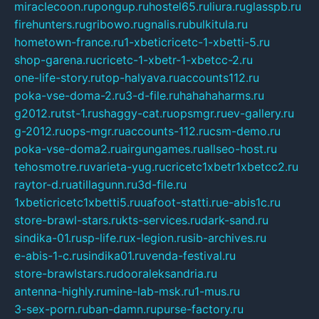
miraclecoon.ru
pongup.ru
hostel65.ru
liura.ru
glasspb.ru
firehunters.ru
gribowo.ru
gnalis.ru
bulkitula.ru
hometown-france.ru
1-xbeticricetc-1-xbetti-5.ru
shop-garena.ru
cricetc-1-xbetr-1-xbetcc-2.ru
one-life-story.ru
top-halyava.ru
accounts112.ru
poka-vse-doma-2.ru
3-d-file.ru
hahahaharms.ru
g2012.ru
tst-1.ru
shaggy-cat.ru
opsmgr.ru
ev-gallery.ru
g-2012.ru
ops-mgr.ru
accounts-112.ru
csm-demo.ru
poka-vse-doma2.ru
airgungames.ru
allseo-host.ru
tehosmotre.ru
varieta-yug.ru
cricetc1xbetr1xbetcc2.ru
raytor-d.ru
atillagunn.ru
3d-file.ru
1xbeticricetc1xbetti5.ru
uafoot-statti.ru
e-abis1c.ru
store-brawl-stars.ru
kts-services.ru
dark-sand.ru
sindika-01.ru
sp-life.ru
x-legion.ru
sib-archives.ru
e-abis-1-c.ru
sindika01.ru
venda-festival.ru
store-brawlstars.ru
dooraleksandria.ru
antenna-highly.ru
mine-lab-msk.ru
1-mus.ru
3-sex-porn.ru
ban-damn.ru
purse-factory.ru