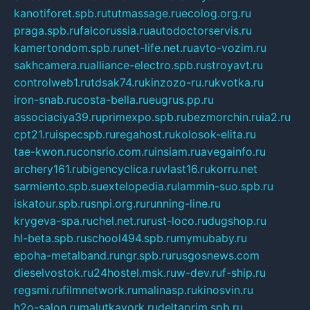
kanotiforet.spb.ru
tutmassage.ru
ecolog.org.ru
praga.spb.ru
falcorussia.ru
autodoctorservis.ru
kamertondom.spb.ru
net-life.net.ru
avto-vozim.ru
sakhcamera.ru
alliance-electro.spb.ru
stroyavt.ru
controlweb1.ru
tdsak74.ru
kinzozo-ru.ru
kvotka.ru
iron-snab.ru
costa-bella.ru
eugrus.pp.ru
associaciya39.ru
primexpo.spb.ru
bezmorchin.ru
ia2.ru
cpt21.ru
ispecspb.ru
regahost.ru
kolosok-elita.ru
tae-kwon.ru
consrio.com.ru
insiam.ru
avegainfo.ru
archery161.ru
bigencyclica.ru
vlast16.ru
korru.net
sarmiento.spb.su
extelopedia.ru
lammin-suo.spb.ru
iskatour.spb.ru
snpi.org.ru
running-line.ru
krygeva-spa.ru
chel.net.ru
rust-loco.ru
dugshop.ru
hl-beta.spb.ru
school494.spb.ru
mymubaby.ru
epoha-metalband.ru
ngr.spb.ru
rusgosnews.com
dieselvostok.ru
24hostel.msk.ru
w-dev.ru
f-ship.ru
regsmi.ru
filmnetwork.ru
malinasp.ru
kinosvin.ru
h2o-salon.ru
malutkayork.ru
deltaprim.spb.ru