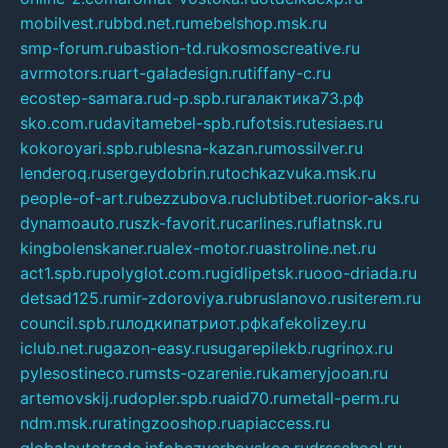
mobilvest.ru
bbd.net.ru
mebelshop.msk.ru
smp-forum.ru
bastion-td.ru
kosmoscreative.ru
avrmotors.ru
art-galadesign.ru
tiffany-c.ru
ecostep-samara.ru
d-p.spb.ru
галактика73.рф
sko.com.ru
davitamebel-spb.ru
fotsis.ru
tesiaes.ru
kokoroyari.spb.ru
blesna-kazan.ru
mossilver.ru
lenderoq.ru
sergeydobrin.ru
tochkazvuka.msk.ru
people-of-art.ru
bezzubova.ru
clubtibet.ru
orior-aks.ru
dynamoauto.ru
szk-favorit.ru
carlines.ru
flatnsk.ru
kingbolenskaner.ru
alex-motor.ru
astroline.net.ru
act1.spb.ru
polyglot.com.ru
gidlipetsk.ru
ooo-driada.ru
detsad125.ru
mir-zdoroviya.ru
bruslanovo.ru
siterem.ru
council.spb.ru
лодкипатриот.рф
kafekolizey.ru
iclub.net.ru
gazon-easy.ru
sugarepilekb.ru
grinox.ru
pylesostineco.ru
msts-ozarenie.ru
kameryjooan.ru
artemovskij.ru
dopler.spb.ru
aid70.ru
metall-perm.ru
ndm.msk.ru
ratingzooshop.ru
apiaccess.ru