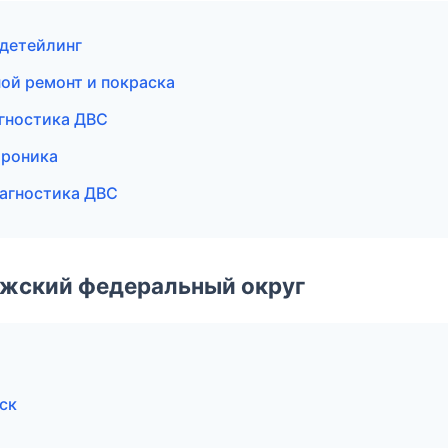
 детейлинг
ой ремонт и покраска
агностика ДВС
троника
иагностика ДВС
лжский федеральный округ
ск