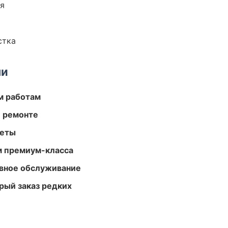
ия
стка
ми
м работам
и ремонте
меты
м премиум-класса
вное обслуживание
рый заказ редких