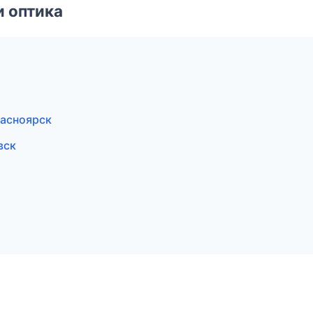
и оптика
расноярск
вск