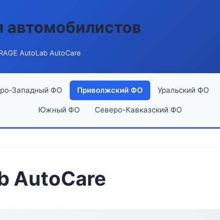
я автомобилистов
RAGE AutoLab AutoCare
ро-Западный ФО
Приволжский ФО
Уральский ФО
Южный ФО
Северо-Кавказский ФО
b AutoCare