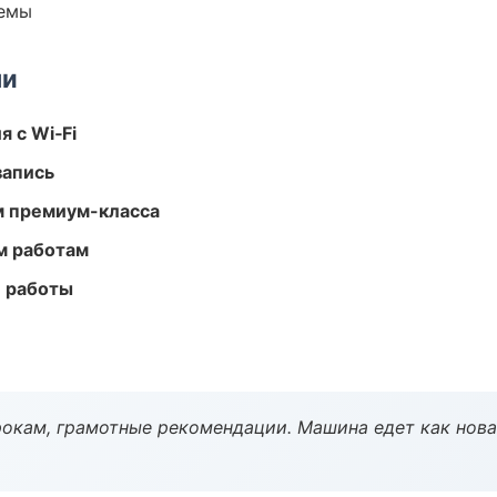
темы
ми
 с Wi‑Fi
запись
м премиум-класса
м работам
е работы
окам, грамотные рекомендации. Машина едет как нова