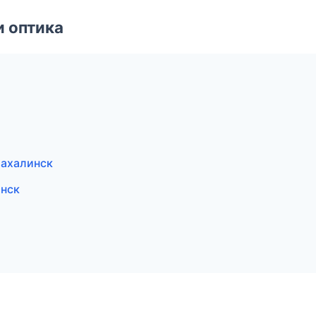
и оптика
Сахалинск
нск