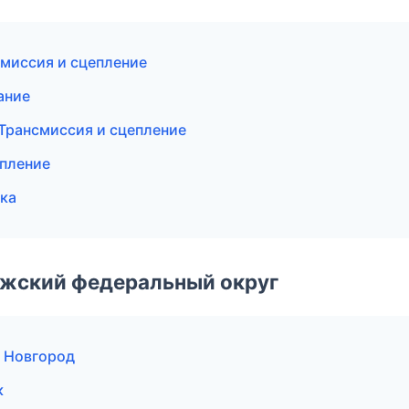
смиссия и сцепление
ание
 Трансмиссия и сцепление
епление
ска
лжский федеральный округ
 Новгород
к