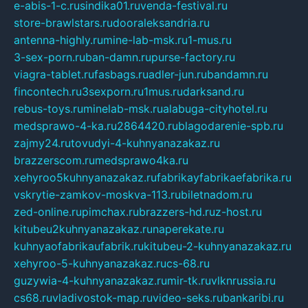
e-abis-1-c.ru
sindika01.ru
venda-festival.ru
store-brawlstars.ru
dooraleksandria.ru
antenna-highly.ru
mine-lab-msk.ru
1-mus.ru
3-sex-porn.ru
ban-damn.ru
purse-factory.ru
viagra-tablet.ru
fasbags.ru
adler-jun.ru
bandamn.ru
fincontech.ru
3sexporn.ru
1mus.ru
darksand.ru
rebus-toys.ru
minelab-msk.ru
alabuga-cityhotel.ru
medsprawo-4-ka.ru
2864420.ru
blagodarenie-spb.ru
zajmy24.ru
tovudyi-4-kuhnyanazakaz.ru
brazzerscom.ru
medsprawo4ka.ru
xehyroo5kuhnyanazakaz.ru
fabrikayfabrikaefabrika.ru
vskrytie-zamkov-moskva-113.ru
biletnadom.ru
zed-online.ru
pimchax.ru
brazzers-hd.ru
z-host.ru
kitubeu2kuhnyanazakaz.ru
naperekate.ru
kuhnyaofabrikaufabrik.ru
kitubeu-2-kuhnyanazakaz.ru
xehyroo-5-kuhnyanazakaz.ru
cs-68.ru
guzywia-4-kuhnyanazakaz.ru
mir-tk.ru
vlknrussia.ru
cs68.ru
vladivostok-map.ru
video-seks.ru
bankaribi.ru