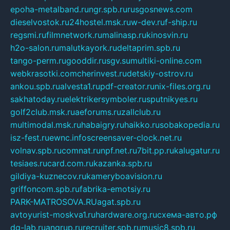
epoha-metalband.ru
ngr.spb.ru
rusgosnews.com
dieselvostok.ru
24hostel.msk.ru
w-dev.ru
f-ship.ru
regsmi.ru
filmnetwork.ru
malinasp.ru
kinosvin.ru
h2o-salon.ru
malutkayork.ru
deltaprim.spb.ru
tango-perm.ru
gooddir.ru
sgv.su
multiki-online.com
webkrasotki.com
cherinvest.ru
detskiy-ostrov.ru
ankou.spb.ru
alvesta1.ru
pdf-creator.ru
nix-files.org.ru
sakhatoday.ru
elektrikersymboler.ru
sputnikyes.ru
golf2club.msk.ru
aeforums.ru
zallclub.ru
multimodal.msk.ru
habaigry.ru
haikko.ru
sobakopedia.ru
isz-fest.ru
ewnc.info
screensaver-clock.net.ru
volnav.spb.ru
comnat.ru
npf.net.ru
7bit.pp.ru
kalugatur.ru
tesiaes.ru
card.com.ru
kazanka.spb.ru
gildiya-kuznecov.ru
kameryboavision.ru
griffoncom.spb.ru
fabrika-emotsiy.ru
PARK-MATROSOVA.RU
agat.spb.ru
avtoyurist-moskva1.ru
hardware.org.ru
схема-авто.рф
dg-lab.ru
angrup.ru
recruiter.spb.ru
music8.spb.ru