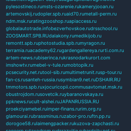
pylesostineco.ru
msts-ozarenie.ru
kameryjooan.ru
artemovskij.ru
dopler.spb.ru
aid70.ru
metall-perm.ru
ndm.msk.ru
ratingzooshop.ru
apiaccess.ru
globalautotrade.info
bezverhovskoe.ru
drsschool.ru
ZOOSMART.SPB.RU
dalakony.ru
medikijob.ru
remontt.spb.ru
photostudia.spb.ru
myragon.ru
terramia.ru
academy62.ru
gardengallereya.ru
rti.com.ru
artem-news.ru
biserinca.ru
krasnodarkurort.com
imshowtv.ru
mebel-v-tule.ru
mobtopik.ru
pcsecurity.net.ru
tool-sib.ru
multimetrunit.ru
sp-tour.ru
fan-cs.ru
santeh-russia.ru
symbian9.net.ru
DSHAIR.RU
tmmotors.spb.ru
xjocuricopii.com
musavtomat.msk.ru
obustrojdom.ru
sovetcik.ru
ybaranovskaya.ru
ppknews.ru
cult-alshei.ru
JAPANRUSSIA.RU
proekciyamebel.ru
imper-finans.ru
rim.org.ru
glamourai.ru
brassminus.ru
zabor-pro.ru
ftn.pp.ru
dorogoe58.ru
laimengpacker.ru
kuzova-zapchasti.ru
sageerp.ru
taxodrom.ru
dsrazvitie.ru
hardcity.net.ru