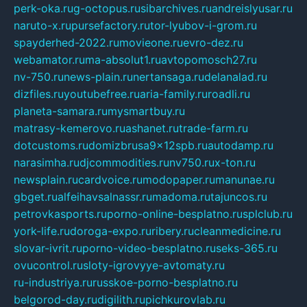
perk-oka.ru
g-octopus.ru
sibarchives.ru
andreislyusar.ru
naruto-x.ru
pursefactory.ru
tor-lyubov-i-grom.ru
spayderhed-2022.ru
movieone.ru
evro-dez.ru
webamator.ru
ma-absolut1.ru
avtopomosch27.ru
nv-750.ru
news-plain.ru
nertansaga.ru
delanalad.ru
dizfiles.ru
youtubefree.ru
aria-family.ru
roadli.ru
planeta-samara.ru
mysmartbuy.ru
matrasy-kemerovo.ru
ashanet.ru
trade-farm.ru
dotcustoms.ru
domizbrusa9x12spb.ru
autodamp.ru
narasimha.ru
djcommodities.ru
nv750.ru
x-ton.ru
newsplain.ru
cardvoice.ru
modopaper.ru
manunae.ru
gbget.ru
alfeihavsalnassr.ru
madoma.ru
tajuncos.ru
petrovkasports.ru
porno-online-besplatno.ru
splclub.ru
york-life.ru
doroga-expo.ru
ribery.ru
cleanmedicine.ru
slovar-ivrit.ru
porno-video-besplatno.ru
seks-365.ru
ovucontrol.ru
sloty-igrovyye-avtomaty.ru
ru-industriya.ru
russkoe-porno-besplatno.ru
belgorod-day.ru
digilith.ru
pichkurovlab.ru