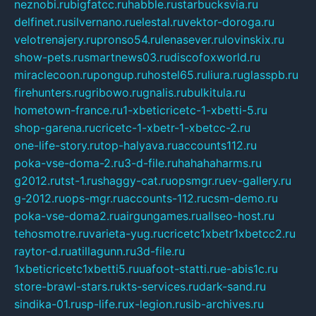
neznobi.ru
bigfatcc.ru
habble.ru
starbucksvia.ru
delfinet.ru
silvernano.ru
elestal.ru
vektor-doroga.ru
velotrenajery.ru
pronso54.ru
lenasever.ru
lovinskix.ru
show-pets.ru
smartnews03.ru
discofoxworld.ru
miraclecoon.ru
pongup.ru
hostel65.ru
liura.ru
glasspb.ru
firehunters.ru
gribowo.ru
gnalis.ru
bulkitula.ru
hometown-france.ru
1-xbeticricetc-1-xbetti-5.ru
shop-garena.ru
cricetc-1-xbetr-1-xbetcc-2.ru
one-life-story.ru
top-halyava.ru
accounts112.ru
poka-vse-doma-2.ru
3-d-file.ru
hahahaharms.ru
g2012.ru
tst-1.ru
shaggy-cat.ru
opsmgr.ru
ev-gallery.ru
g-2012.ru
ops-mgr.ru
accounts-112.ru
csm-demo.ru
poka-vse-doma2.ru
airgungames.ru
allseo-host.ru
tehosmotre.ru
varieta-yug.ru
cricetc1xbetr1xbetcc2.ru
raytor-d.ru
atillagunn.ru
3d-file.ru
1xbeticricetc1xbetti5.ru
uafoot-statti.ru
e-abis1c.ru
store-brawl-stars.ru
kts-services.ru
dark-sand.ru
sindika-01.ru
sp-life.ru
x-legion.ru
sib-archives.ru