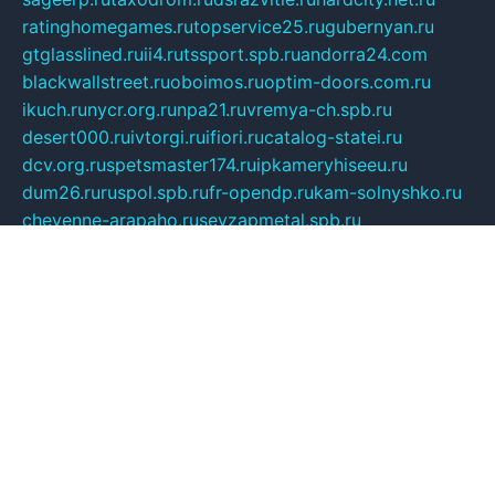
ratinghomegames.ru
topservice25.ru
gubernyan.ru
gtglasslined.ru
ii4.ru
tssport.spb.ru
andorra24.com
blackwallstreet.ru
oboimos.ru
optim-doors.com.ru
ikuch.ru
nycr.org.ru
npa21.ru
vremya-ch.spb.ru
desert000.ru
ivtorgi.ru
ifiori.ru
catalog-statei.ru
dcv.org.ru
spetsmaster174.ru
ipkameryhiseeu.ru
dum26.ru
ruspol.spb.ru
fr-opendp.ru
kam-solnyshko.ru
cheyenne-arapaho.ru
sevzapmetal.spb.ru
ted-lapidus.spb.ru
parasite-eliminator.ru
sigma-complete.ru
modernworld.ru
dama-moda.ru
eholot-group.ru
sk-nvkz.ru
DRONGOLD.RU
democratia2.ru
i-farmer.ru
mass-sport.org
jablonex.spb.ru
bookmess.ru
linkword.ru
refineua.com.ru
cs-spec.net.ru
altay-mebel.ru
DNK-THEATRE.RU
mechaniks.spb.ru
ipcamtechage.ru
skosta.ru
a-sun.ru
stroy-ldsp.ru
snowlands.org.ru
childrensshoes.ru
mrlizzy.ru
mebelsofiakrd.ru