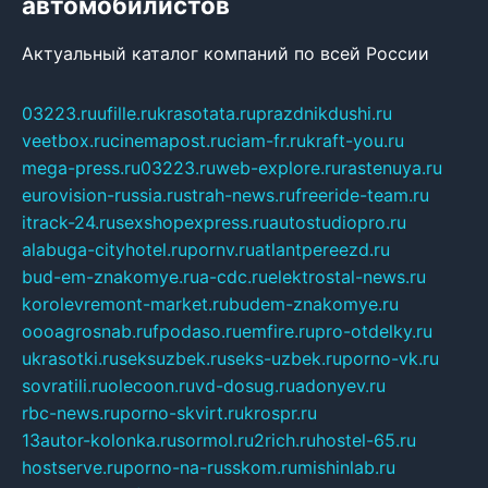
автомобилистов
Актуальный каталог компаний по всей России
03223.ru
ufille.ru
krasotata.ru
prazdnikdushi.ru
veetbox.ru
cinemapost.ru
ciam-fr.ru
kraft-you.ru
mega-press.ru
03223.ru
web-explore.ru
rastenuya.ru
eurovision-russia.ru
strah-news.ru
freeride-team.ru
itrack-24.ru
sexshopexpress.ru
autostudiopro.ru
alabuga-cityhotel.ru
pornv.ru
atlantpereezd.ru
bud-em-znakomye.ru
a-cdc.ru
elektrostal-news.ru
korolevremont-market.ru
budem-znakomye.ru
oooagrosnab.ru
fpodaso.ru
emfire.ru
pro-otdelky.ru
ukrasotki.ru
seksuzbek.ru
seks-uzbek.ru
porno-vk.ru
sovratili.ru
olecoon.ru
vd-dosug.ru
adonyev.ru
rbc-news.ru
porno-skvirt.ru
krospr.ru
13autor-kolonka.ru
sormol.ru
2rich.ru
hostel-65.ru
hostserve.ru
porno-na-russkom.ru
mishinlab.ru