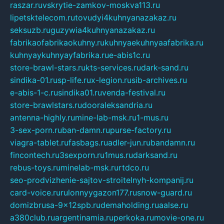
raszar.ru
vskrytie-zamkov-moskva113.ru
lipetsktelecom.ru
tovudyi4kuhnyanazakaz.ru
seksuzb.ru
guzywia4kuhnyanazakaz.ru
fabrikaofabrikaokuhny.ru
kuhnyaekuhnyaafabrika.ru
kuhnyaykuhnyayfabrika.ru
e-abis1c.ru
store-brawl-stars.ru
kts-services.ru
dark-sand.ru
sindika-01.ru
sp-life.ru
x-legion.ru
sib-archives.ru
e-abis-1-c.ru
sindika01.ru
venda-festival.ru
store-brawlstars.ru
dooraleksandria.ru
antenna-highly.ru
mine-lab-msk.ru
1-mus.ru
3-sex-porn.ru
ban-damn.ru
purse-factory.ru
viagra-tablet.ru
fasbags.ru
adler-jun.ru
bandamn.ru
fincontech.ru
3sexporn.ru
1mus.ru
darksand.ru
rebus-toys.ru
minelab-msk.ru
rtdco.ru
seo-prodvizhenie-sajtov-stroitelnyh-kompanij.ru
card-voice.ru
rulonnyygazon177.ru
snow-guard.ru
domizbrusa-9x12spb.ru
demaholding.ru
aalse.ru
a380club.ru
argentinamia.ru
perkoka.ru
movie-one.ru