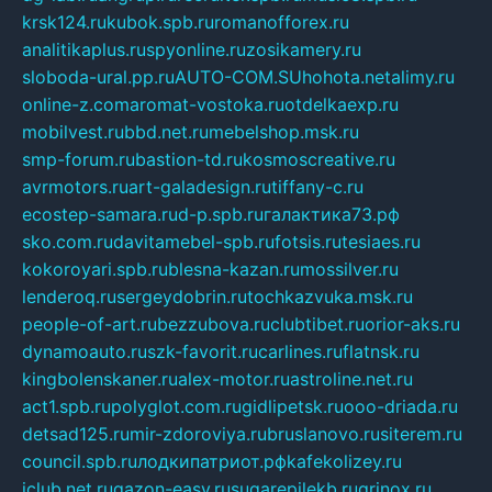
krsk124.ru
kubok.spb.ru
romanofforex.ru
analitikaplus.ru
spyonline.ru
zosikamery.ru
sloboda-ural.pp.ru
AUTO-COM.SU
hohota.net
alimy.ru
online-z.com
aromat-vostoka.ru
otdelkaexp.ru
mobilvest.ru
bbd.net.ru
mebelshop.msk.ru
smp-forum.ru
bastion-td.ru
kosmoscreative.ru
avrmotors.ru
art-galadesign.ru
tiffany-c.ru
ecostep-samara.ru
d-p.spb.ru
галактика73.рф
sko.com.ru
davitamebel-spb.ru
fotsis.ru
tesiaes.ru
kokoroyari.spb.ru
blesna-kazan.ru
mossilver.ru
lenderoq.ru
sergeydobrin.ru
tochkazvuka.msk.ru
people-of-art.ru
bezzubova.ru
clubtibet.ru
orior-aks.ru
dynamoauto.ru
szk-favorit.ru
carlines.ru
flatnsk.ru
kingbolenskaner.ru
alex-motor.ru
astroline.net.ru
act1.spb.ru
polyglot.com.ru
gidlipetsk.ru
ooo-driada.ru
detsad125.ru
mir-zdoroviya.ru
bruslanovo.ru
siterem.ru
council.spb.ru
лодкипатриот.рф
kafekolizey.ru
iclub.net.ru
gazon-easy.ru
sugarepilekb.ru
grinox.ru