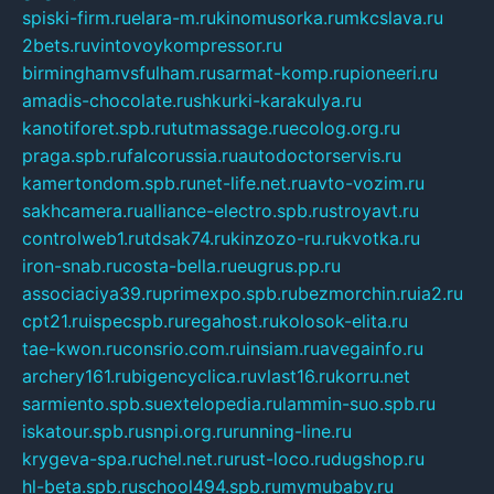
spiski-firm.ru
elara-m.ru
kinomusorka.ru
mkcslava.ru
2bets.ru
vintovoykompressor.ru
birminghamvsfulham.ru
sarmat-komp.ru
pioneeri.ru
amadis-chocolate.ru
shkurki-karakulya.ru
kanotiforet.spb.ru
tutmassage.ru
ecolog.org.ru
praga.spb.ru
falcorussia.ru
autodoctorservis.ru
kamertondom.spb.ru
net-life.net.ru
avto-vozim.ru
sakhcamera.ru
alliance-electro.spb.ru
stroyavt.ru
controlweb1.ru
tdsak74.ru
kinzozo-ru.ru
kvotka.ru
iron-snab.ru
costa-bella.ru
eugrus.pp.ru
associaciya39.ru
primexpo.spb.ru
bezmorchin.ru
ia2.ru
cpt21.ru
ispecspb.ru
regahost.ru
kolosok-elita.ru
tae-kwon.ru
consrio.com.ru
insiam.ru
avegainfo.ru
archery161.ru
bigencyclica.ru
vlast16.ru
korru.net
sarmiento.spb.su
extelopedia.ru
lammin-suo.spb.ru
iskatour.spb.ru
snpi.org.ru
running-line.ru
krygeva-spa.ru
chel.net.ru
rust-loco.ru
dugshop.ru
hl-beta.spb.ru
school494.spb.ru
mymubaby.ru