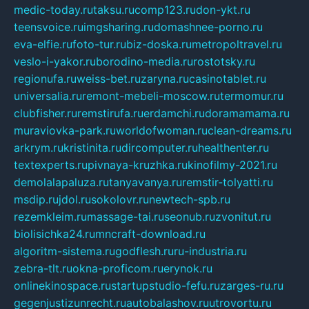
medic-today.ru
taksu.ru
comp123.ru
don-ykt.ru
teensvoice.ru
imgsharing.ru
domashnee-porno.ru
eva-elfie.ru
foto-tur.ru
biz-doska.ru
metropoltravel.ru
veslo-i-yakor.ru
borodino-media.ru
rostotsky.ru
regionufa.ru
weiss-bet.ru
zaryna.ru
casinotablet.ru
universalia.ru
remont-mebeli-moscow.ru
termomur.ru
clubfisher.ru
remstirufa.ru
erdamchi.ru
doramamama.ru
muraviovka-park.ru
worldofwoman.ru
clean-dreams.ru
arkrym.ru
kristinita.ru
dircomputer.ru
healthenter.ru
textexperts.ru
pivnaya-kruzhka.ru
kinofilmy-2021.ru
demolalapaluza.ru
tanyavanya.ru
remstir-tolyatti.ru
msdip.ru
jdol.ru
sokolovr.ru
newtech-spb.ru
rezemkleim.ru
massage-tai.ru
seonub.ru
zvonitut.ru
biolisichka24.ru
mncraft-download.ru
algoritm-sistema.ru
godflesh.ru
ru-industria.ru
zebra-tlt.ru
okna-proficom.ru
erynok.ru
onlinekinospace.ru
startupstudio-fefu.ru
zarges-ru.ru
gegenjustizunrecht.ru
autobalashov.ru
utrovortu.ru