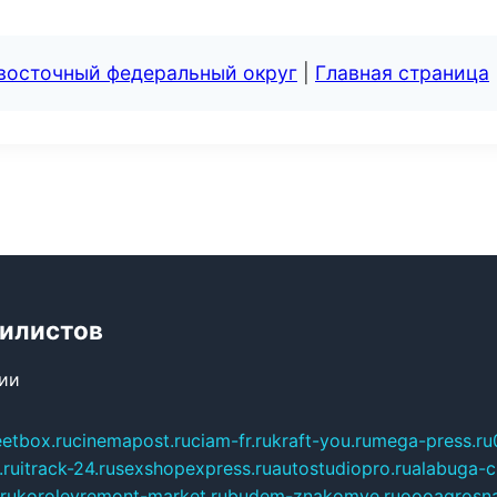
евосточный федеральный округ
|
Главная страница
билистов
сии
eetbox.ru
cinemapost.ru
ciam-fr.ru
kraft-you.ru
mega-press.ru
.ru
itrack-24.ru
sexshopexpress.ru
autostudiopro.ru
alabuga-ci
ru
korolevremont-market.ru
budem-znakomye.ru
oooagrosna