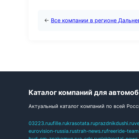
←
Все компании в регионе Дальн
Каталог компаний для автомо
Актуальный каталог компаний по всей Рос
03223.ru
ufille.ru
krasotata.ru
prazdnikdushi.ru
v
eurovision-russia.ru
strah-news.ru
freeride-team
bud-em-znakomye.ru
a-cdc.ru
elektrostal-news.