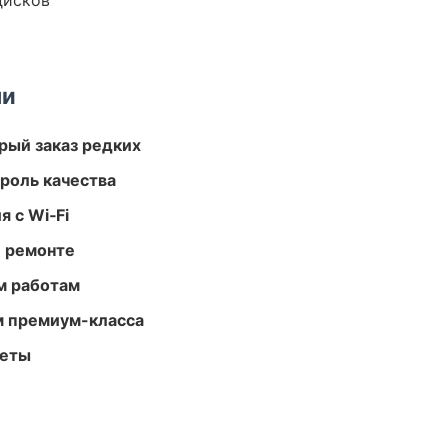
дисков
ми
рый заказ редких
роль качества
 с Wi‑Fi
и ремонте
м работам
м премиум-класса
меты