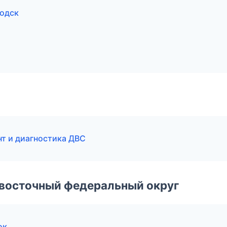
водск
нт и диагностика ДВС
евосточный федеральный округ
ок