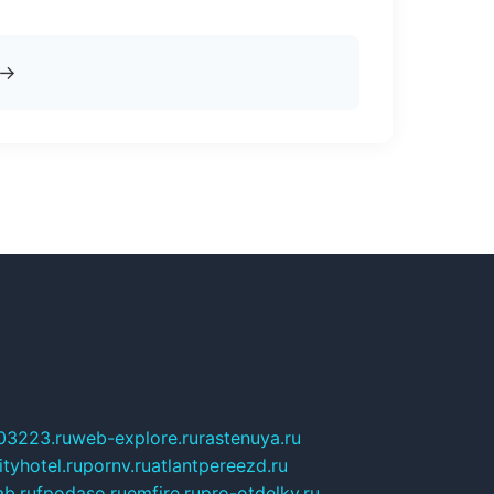
→
03223.ru
web-explore.ru
rastenuya.ru
tyhotel.ru
pornv.ru
atlantpereezd.ru
b.ru
fpodaso.ru
emfire.ru
pro-otdelky.ru