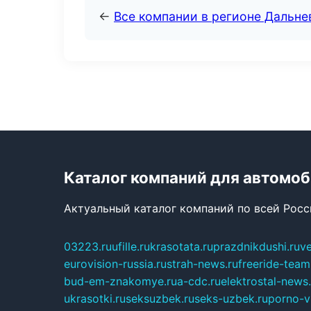
←
Все компании в регионе Дальн
Каталог компаний для автомо
Актуальный каталог компаний по всей Рос
03223.ru
ufille.ru
krasotata.ru
prazdnikdushi.ru
v
eurovision-russia.ru
strah-news.ru
freeride-team
bud-em-znakomye.ru
a-cdc.ru
elektrostal-news.
ukrasotki.ru
seksuzbek.ru
seks-uzbek.ru
porno-v