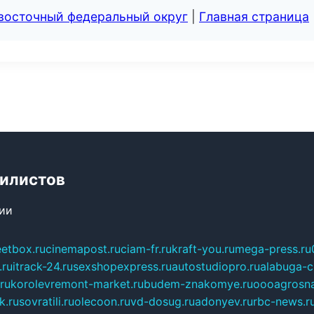
евосточный федеральный округ
|
Главная страница
билистов
сии
eetbox.ru
cinemapost.ru
ciam-fr.ru
kraft-you.ru
mega-press.ru
.ru
itrack-24.ru
sexshopexpress.ru
autostudiopro.ru
alabuga-ci
ru
korolevremont-market.ru
budem-znakomye.ru
oooagrosna
k.ru
sovratili.ru
olecoon.ru
vd-dosug.ru
adonyev.ru
rbc-news.r