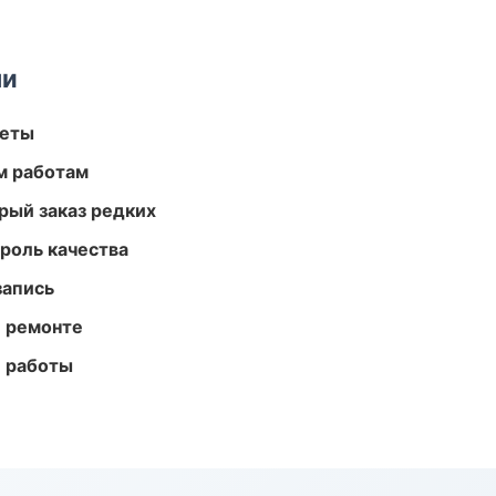
ми
меты
м работам
рый заказ редких
роль качества
запись
и ремонте
е работы