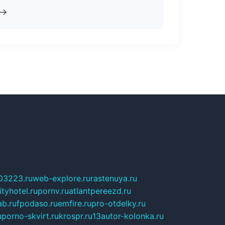
→
03223.ru
web-explore.ru
rastenuya.ru
tyhotel.ru
pornv.ru
atlantpereezd.ru
b.ru
fpodaso.ru
emfire.ru
pro-otdelky.ru
u
porno-skvirt.ru
krospr.ru
13autor-kolonka.ru