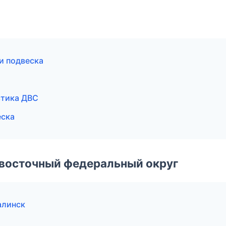
 и подвеска
стика ДВС
еска
евосточный федеральный округ
алинск