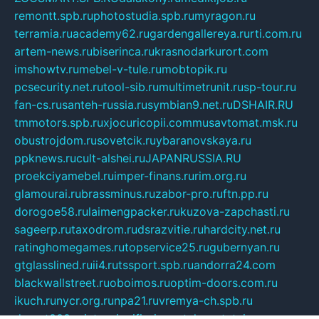
remontt.spb.ru
photostudia.spb.ru
myragon.ru
terramia.ru
academy62.ru
gardengallereya.ru
rti.com.ru
artem-news.ru
biserinca.ru
krasnodarkurort.com
imshowtv.ru
mebel-v-tule.ru
mobtopik.ru
pcsecurity.net.ru
tool-sib.ru
multimetrunit.ru
sp-tour.ru
fan-cs.ru
santeh-russia.ru
symbian9.net.ru
DSHAIR.RU
tmmotors.spb.ru
xjocuricopii.com
musavtomat.msk.ru
obustrojdom.ru
sovetcik.ru
ybaranovskaya.ru
ppknews.ru
cult-alshei.ru
JAPANRUSSIA.RU
proekciyamebel.ru
imper-finans.ru
rim.org.ru
glamourai.ru
brassminus.ru
zabor-pro.ru
ftn.pp.ru
dorogoe58.ru
laimengpacker.ru
kuzova-zapchasti.ru
sageerp.ru
taxodrom.ru
dsrazvitie.ru
hardcity.net.ru
ratinghomegames.ru
topservice25.ru
gubernyan.ru
gtglasslined.ru
ii4.ru
tssport.spb.ru
andorra24.com
blackwallstreet.ru
oboimos.ru
optim-doors.com.ru
ikuch.ru
nycr.org.ru
npa21.ru
vremya-ch.spb.ru
desert000.ru
ivtorgi.ru
ifiori.ru
catalog-statei.ru