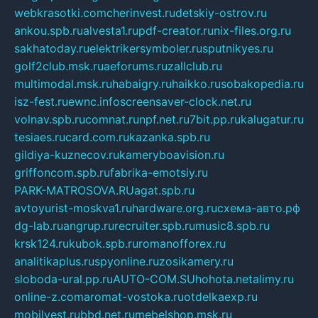
webkrasotki.com
cherinvest.ru
detskiy-ostrov.ru
ankou.spb.ru
alvesta1.ru
pdf-creator.ru
nix-files.org.ru
sakhatoday.ru
elektrikersymboler.ru
sputnikyes.ru
golf2club.msk.ru
aeforums.ru
zallclub.ru
multimodal.msk.ru
habaigry.ru
haikko.ru
sobakopedia.ru
isz-fest.ru
ewnc.info
screensaver-clock.net.ru
volnav.spb.ru
comnat.ru
npf.net.ru
7bit.pp.ru
kalugatur.ru
tesiaes.ru
card.com.ru
kazanka.spb.ru
gildiya-kuznecov.ru
kameryboavision.ru
griffoncom.spb.ru
fabrika-emotsiy.ru
PARK-MATROSOVA.RU
agat.spb.ru
avtoyurist-moskva1.ru
hardware.org.ru
схема-авто.рф
dg-lab.ru
angrup.ru
recruiter.spb.ru
music8.spb.ru
krsk124.ru
kubok.spb.ru
romanofforex.ru
analitikaplus.ru
spyonline.ru
zosikamery.ru
sloboda-ural.pp.ru
AUTO-COM.SU
hohota.net
alimy.ru
online-z.com
aromat-vostoka.ru
otdelkaexp.ru
mobilvest.ru
bbd.net.ru
mebelshop.msk.ru