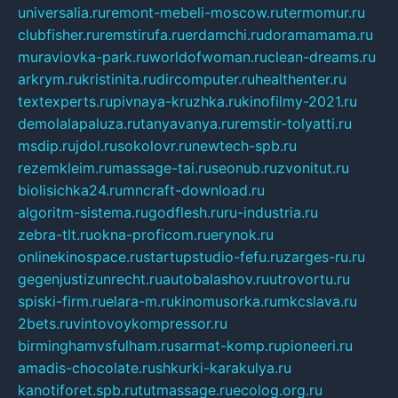
universalia.ru
remont-mebeli-moscow.ru
termomur.ru
clubfisher.ru
remstirufa.ru
erdamchi.ru
doramamama.ru
muraviovka-park.ru
worldofwoman.ru
clean-dreams.ru
arkrym.ru
kristinita.ru
dircomputer.ru
healthenter.ru
textexperts.ru
pivnaya-kruzhka.ru
kinofilmy-2021.ru
demolalapaluza.ru
tanyavanya.ru
remstir-tolyatti.ru
msdip.ru
jdol.ru
sokolovr.ru
newtech-spb.ru
rezemkleim.ru
massage-tai.ru
seonub.ru
zvonitut.ru
biolisichka24.ru
mncraft-download.ru
algoritm-sistema.ru
godflesh.ru
ru-industria.ru
zebra-tlt.ru
okna-proficom.ru
erynok.ru
onlinekinospace.ru
startupstudio-fefu.ru
zarges-ru.ru
gegenjustizunrecht.ru
autobalashov.ru
utrovortu.ru
spiski-firm.ru
elara-m.ru
kinomusorka.ru
mkcslava.ru
2bets.ru
vintovoykompressor.ru
birminghamvsfulham.ru
sarmat-komp.ru
pioneeri.ru
amadis-chocolate.ru
shkurki-karakulya.ru
kanotiforet.spb.ru
tutmassage.ru
ecolog.org.ru