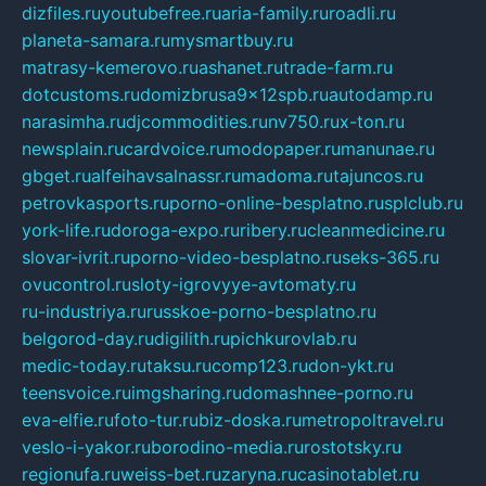
dizfiles.ru
youtubefree.ru
aria-family.ru
roadli.ru
planeta-samara.ru
mysmartbuy.ru
matrasy-kemerovo.ru
ashanet.ru
trade-farm.ru
dotcustoms.ru
domizbrusa9x12spb.ru
autodamp.ru
narasimha.ru
djcommodities.ru
nv750.ru
x-ton.ru
newsplain.ru
cardvoice.ru
modopaper.ru
manunae.ru
gbget.ru
alfeihavsalnassr.ru
madoma.ru
tajuncos.ru
petrovkasports.ru
porno-online-besplatno.ru
splclub.ru
york-life.ru
doroga-expo.ru
ribery.ru
cleanmedicine.ru
slovar-ivrit.ru
porno-video-besplatno.ru
seks-365.ru
ovucontrol.ru
sloty-igrovyye-avtomaty.ru
ru-industriya.ru
russkoe-porno-besplatno.ru
belgorod-day.ru
digilith.ru
pichkurovlab.ru
medic-today.ru
taksu.ru
comp123.ru
don-ykt.ru
teensvoice.ru
imgsharing.ru
domashnee-porno.ru
eva-elfie.ru
foto-tur.ru
biz-doska.ru
metropoltravel.ru
veslo-i-yakor.ru
borodino-media.ru
rostotsky.ru
regionufa.ru
weiss-bet.ru
zaryna.ru
casinotablet.ru