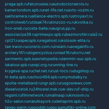
praga.spb.ru
falcorussia.ru
autodoctorservis.ru
kamertondom.spb.ru
net-life.net.ru
avto-vozim.ru
sakhcamera.ru
alliance-electro.spb.ru
stroyavt.ru
controlweb1.ru
tdsak74.ru
kinzozo-ru.ru
kvotka.ru
iron-snab.ru
costa-bella.ru
eugrus.pp.ru
associaciya39.ru
primexpo.spb.ru
bezmorchin.ru
ia2.ru
cpt21.ru
ispecspb.ru
regahost.ru
kolosok-elita.ru
tae-kwon.ru
consrio.com.ru
insiam.ru
avegainfo.ru
archery161.ru
bigencyclica.ru
vlast16.ru
korru.net
sarmiento.spb.su
extelopedia.ru
lammin-suo.spb.ru
iskatour.spb.ru
snpi.org.ru
running-line.ru
krygeva-spa.ru
chel.net.ru
rust-loco.ru
dugshop.ru
hl-beta.spb.ru
school494.spb.ru
mymubaby.ru
epoha-metalband.ru
ngr.spb.ru
rusgosnews.com
dieselvostok.ru
24hostel.msk.ru
w-dev.ru
f-ship.ru
regsmi.ru
filmnetwork.ru
malinasp.ru
kinosvin.ru
h2o-salon.ru
malutkayork.ru
deltaprim.spb.ru
tango-perm.ru
gooddir.ru
sgv.su
multiki-online.com