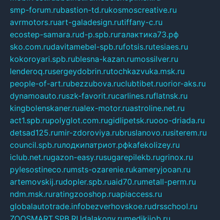
smp-forum.ru
bastion-td.ru
kosmoscreative.ru
avrmotors.ru
art-galadesign.ru
tiffany-c.ru
ecostep-samara.ru
d-p.spb.ru
галактика73.рф
sko.com.ru
davitamebel-spb.ru
fotsis.ru
tesiaes.ru
kokoroyari.spb.ru
blesna-kazan.ru
mossilver.ru
lenderoq.ru
sergeydobrin.ru
tochkazvuka.msk.ru
people-of-art.ru
bezzubova.ru
clubtibet.ru
orior-aks.ru
dynamoauto.ru
szk-favorit.ru
carlines.ru
flatnsk.ru
kingbolenskaner.ru
alex-motor.ru
astroline.net.ru
act1.spb.ru
polyglot.com.ru
gidlipetsk.ru
ooo-driada.ru
detsad125.ru
mir-zdoroviya.ru
bruslanovo.ru
siterem.ru
council.spb.ru
лодкипатриот.рф
kafekolizey.ru
iclub.net.ru
gazon-easy.ru
sugarepilekb.ru
grinox.ru
pylesostineco.ru
msts-ozarenie.ru
kameryjooan.ru
artemovskij.ru
dopler.spb.ru
aid70.ru
metall-perm.ru
ndm.msk.ru
ratingzooshop.ru
apiaccess.ru
globalautotrade.info
bezverhovskoe.ru
drsschool.ru
ZOOSMART.SPB.RU
dalakony.ru
medikijob.ru