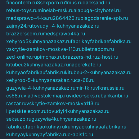
fincontech.ru
3sexporn.ru
1mus.ru
darksand.ru
rebus-toys.ru
minelab-msk.ru
alabuga-cityhotel.ru
medsprawo-4-ka.ru
2864420.ru
blagodarenie-spb.ru
zajmy24.ru
tovudyi-4-kuhnyanazakaz.ru
brazzerscom.ru
medsprawo4ka.ru
xehyroo5kuhnyanazakaz.ru
fabrikayfabrikaefabrika.ru
vskrytie-zamkov-moskva-113.ru
biletnadom.ru
zed-online.ru
pimchax.ru
brazzers-hd.ru
z-host.ru
kitubeu2kuhnyanazakaz.ru
naperekate.ru
kuhnyaofabrikaufabrik.ru
kitubeu-2-kuhnyanazakaz.ru
xehyroo-5-kuhnyanazakaz.ru
cs-68.ru
guzywia-4-kuhnyanazakaz.ru
mir-tk.ru
vlknrussia.ru
cs68.ru
vladivostok-map.ru
video-seks.ru
bankaribi.ru
raszar.ru
vskrytie-zamkov-moskva113.ru
lipetsktelecom.ru
tovudyi4kuhnyanazakaz.ru
seksuzb.ru
guzywia4kuhnyanazakaz.ru
fabrikaofabrikaokuhny.ru
kuhnyaekuhnyaafabrika.ru
kuhnyaykuhnyayfabrika.ru
e-abis1c.ru