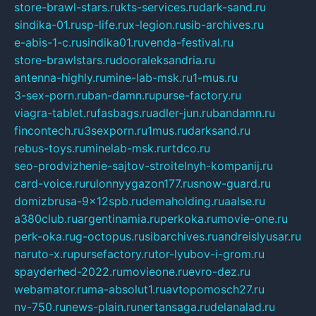
store-brawl-stars.ru
kts-services.ru
dark-sand.ru
sindika-01.ru
sp-life.ru
x-legion.ru
sib-archives.ru
e-abis-1-c.ru
sindika01.ru
venda-festival.ru
store-brawlstars.ru
dooraleksandria.ru
antenna-highly.ru
mine-lab-msk.ru
1-mus.ru
3-sex-porn.ru
ban-damn.ru
purse-factory.ru
viagra-tablet.ru
fasbags.ru
adler-jun.ru
bandamn.ru
fincontech.ru
3sexporn.ru
1mus.ru
darksand.ru
rebus-toys.ru
minelab-msk.ru
rtdco.ru
seo-prodvizhenie-sajtov-stroitelnyh-kompanij.ru
card-voice.ru
rulonnyygazon177.ru
snow-guard.ru
domizbrusa-9x12spb.ru
demaholding.ru
aalse.ru
a380club.ru
argentinamia.ru
perkoka.ru
movie-one.ru
perk-oka.ru
g-octopus.ru
sibarchives.ru
andreislyusar.ru
naruto-x.ru
pursefactory.ru
tor-lyubov-i-grom.ru
spayderhed-2022.ru
movieone.ru
evro-dez.ru
webamator.ru
ma-absolut1.ru
avtopomosch27.ru
nv-750.ru
news-plain.ru
nertansaga.ru
delanalad.ru