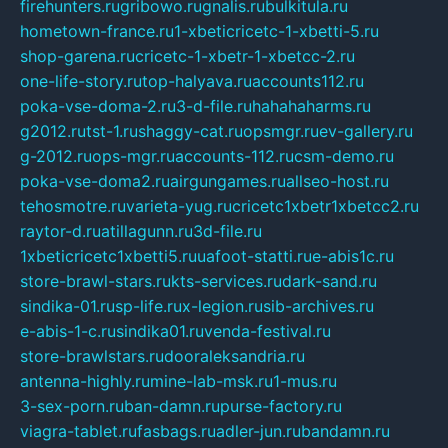
firehunters.ru
gribowo.ru
gnalis.ru
bulkitula.ru
hometown-france.ru
1-xbeticricetc-1-xbetti-5.ru
shop-garena.ru
cricetc-1-xbetr-1-xbetcc-2.ru
one-life-story.ru
top-halyava.ru
accounts112.ru
poka-vse-doma-2.ru
3-d-file.ru
hahahaharms.ru
g2012.ru
tst-1.ru
shaggy-cat.ru
opsmgr.ru
ev-gallery.ru
g-2012.ru
ops-mgr.ru
accounts-112.ru
csm-demo.ru
poka-vse-doma2.ru
airgungames.ru
allseo-host.ru
tehosmotre.ru
varieta-yug.ru
cricetc1xbetr1xbetcc2.ru
raytor-d.ru
atillagunn.ru
3d-file.ru
1xbeticricetc1xbetti5.ru
uafoot-statti.ru
e-abis1c.ru
store-brawl-stars.ru
kts-services.ru
dark-sand.ru
sindika-01.ru
sp-life.ru
x-legion.ru
sib-archives.ru
e-abis-1-c.ru
sindika01.ru
venda-festival.ru
store-brawlstars.ru
dooraleksandria.ru
antenna-highly.ru
mine-lab-msk.ru
1-mus.ru
3-sex-porn.ru
ban-damn.ru
purse-factory.ru
viagra-tablet.ru
fasbags.ru
adler-jun.ru
bandamn.ru