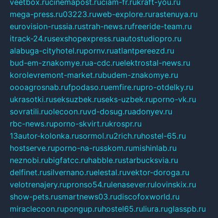
veetbox.ru
cinemapost.ru
ciam-fr.ru
kraft-you.ru
mega-press.ru
03223.ru
web-explore.ru
rastenuya.ru
eurovision-russia.ru
strah-news.ru
freeride-team.ru
itrack-24.ru
sexshopexpress.ru
autostudiopro.ru
alabuga-cityhotel.ru
pornv.ru
atlantpereezd.ru
bud-em-znakomye.ru
a-cdc.ru
elektrostal-news.ru
korolevremont-market.ru
budem-znakomye.ru
oooagrosnab.ru
fpodaso.ru
emfire.ru
pro-otdelky.ru
ukrasotki.ru
seksuzbek.ru
seks-uzbek.ru
porno-vk.ru
sovratili.ru
olecoon.ru
vd-dosug.ru
adonyev.ru
rbc-news.ru
porno-skvirt.ru
krospr.ru
13autor-kolonka.ru
sormol.ru
2rich.ru
hostel-65.ru
hostserve.ru
porno-na-russkom.ru
mishinlab.ru
neznobi.ru
bigfatcc.ru
habble.ru
starbucksvia.ru
delfinet.ru
silvernano.ru
elestal.ru
vektor-doroga.ru
velotrenajery.ru
pronso54.ru
lenasever.ru
lovinskix.ru
show-pets.ru
smartnews03.ru
discofoxworld.ru
miraclecoon.ru
pongup.ru
hostel65.ru
liura.ru
glasspb.ru