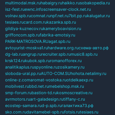
multimodal.msk.ru
habaigry.ru
haikko.ru
sobakopedia.ru
isz-fest.ru
ewnc.info
screensaver-clock.net.ru
volnav.spb.ru
comnat.ru
npf.net.ru
7bit.pp.ru
kalugatur.ru
tesiaes.ru
card.com.ru
kazanka.spb.ru
gildiya-kuznecov.ru
kameryboavision.ru
griffoncom.spb.ru
fabrika-emotsiy.ru
PARK-MATROSOVA.RU
agat.spb.ru
avtoyurist-moskva1.ru
hardware.org.ru
схема-авто.рф
dg-lab.ru
angrup.ru
recruiter.spb.ru
music8.spb.ru
krsk124.ru
kubok.spb.ru
romanofforex.ru
analitikaplus.ru
spyonline.ru
zosikamery.ru
sloboda-ural.pp.ru
AUTO-COM.SU
hohota.net
alimy.ru
online-z.com
aromat-vostoka.ru
otdelkaexp.ru
mobilvest.ru
bbd.net.ru
mebelshop.msk.ru
smp-forum.ru
bastion-td.ru
kosmoscreative.ru
avrmotors.ru
art-galadesign.ru
tiffany-c.ru
ecostep-samara.ru
d-p.spb.ru
галактика73.рф
sko.com.ru
davitamebel-spb.ru
fotsis.ru
tesiaes.ru