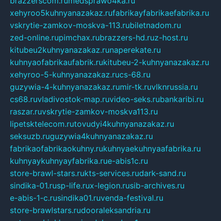
brazzerscom.ru
medsprawo4ka.ru
xehyroo5kuhnyanazakaz.ru
fabrikayfabrikaefabrika.ru
vskrytie-zamkov-moskva-113.ru
biletnadom.ru
zed-online.ru
pimchax.ru
brazzers-hd.ru
z-host.ru
kitubeu2kuhnyanazakaz.ru
naperekate.ru
kuhnyaofabrikaufabrik.ru
kitubeu-2-kuhnyanazakaz.ru
xehyroo-5-kuhnyanazakaz.ru
cs-68.ru
guzywia-4-kuhnyanazakaz.ru
mir-tk.ru
vlknrussia.ru
cs68.ru
vladivostok-map.ru
video-seks.ru
bankaribi.ru
raszar.ru
vskrytie-zamkov-moskva113.ru
lipetsktelecom.ru
tovudyi4kuhnyanazakaz.ru
seksuzb.ru
guzywia4kuhnyanazakaz.ru
fabrikaofabrikaokuhny.ru
kuhnyaekuhnyaafabrika.ru
kuhnyaykuhnyayfabrika.ru
e-abis1c.ru
store-brawl-stars.ru
kts-services.ru
dark-sand.ru
sindika-01.ru
sp-life.ru
x-legion.ru
sib-archives.ru
e-abis-1-c.ru
sindika01.ru
venda-festival.ru
store-brawlstars.ru
dooraleksandria.ru