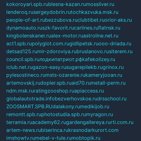
kokoroyari.spb.ru
blesna-kazan.ru
mossilver.ru
lenderoq.ru
sergeydobrin.ru
tochkazvuka.msk.ru
people-of-art.ru
bezzubova.ru
clubtibet.ru
orior-aks.ru
dynamoauto.ru
szk-favorit.ru
carlines.ru
flatnsk.ru
kingbolenskaner.ru
alex-motor.ru
astroline.net.ru
act1.spb.ru
polyglot.com.ru
gidlipetsk.ru
ooo-driada.ru
detsad125.ru
mir-zdoroviya.ru
bruslanovo.ru
siterem.ru
council.spb.ru
лодкипатриот.рф
kafekolizey.ru
iclub.net.ru
gazon-easy.ru
sugarepilekb.ru
grinox.ru
pylesostineco.ru
msts-ozarenie.ru
kameryjooan.ru
artemovskij.ru
dopler.spb.ru
aid70.ru
metall-perm.ru
ndm.msk.ru
ratingzooshop.ru
apiaccess.ru
globalautotrade.info
bezverhovskoe.ru
drsschool.ru
ZOOSMART.SPB.RU
dalakony.ru
medikijob.ru
remontt.spb.ru
photostudia.spb.ru
myragon.ru
terramia.ru
academy62.ru
gardengallereya.ru
rti.com.ru
artem-news.ru
biserinca.ru
krasnodarkurort.com
imshowtv.ru
mebel-v-tule.ru
mobtopik.ru