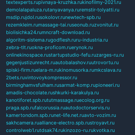
textexperts.ru
pivnaya-kruzhka.ru
kinofilmy-2021.ru
demolalapaluza.ru
tanyavanya.ru
remstir-tolyatti.ru
msdip.ru
jdol.ru
sokolovr.ru
newtech-spb.ru
rezemkleim.ru
massage-tai.ru
seonub.ru
zvonitut.ru
biolisichka24.ru
mncraft-download.ru
algoritm-sistema.ru
godflesh.ru
ru-industria.ru
zebra-tlt.ru
okna-proficom.ru
erynok.ru
onlinekinospace.ru
startupstudio-fefu.ru
zarges-ru.ru
gegenjustizunrecht.ru
autobalashov.ru
utrovortu.ru
spiski-firm.ru
elara-m.ru
kinomusorka.ru
mkcslava.ru
2bets.ru
vintovoykompressor.ru
birminghamvsfulham.ru
sarmat-komp.ru
pioneeri.ru
amadis-chocolate.ru
shkurki-karakulya.ru
kanotiforet.spb.ru
tutmassage.ru
ecolog.org.ru
praga.spb.ru
falcorussia.ru
autodoctorservis.ru
kamertondom.spb.ru
net-life.net.ru
avto-vozim.ru
sakhcamera.ru
alliance-electro.spb.ru
stroyavt.ru
controlweb1.ru
tdsak74.ru
kinzozo-ru.ru
kvotka.ru