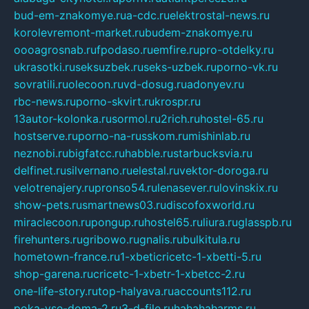
bud-em-znakomye.ru
a-cdc.ru
elektrostal-news.ru
korolevremont-market.ru
budem-znakomye.ru
oooagrosnab.ru
fpodaso.ru
emfire.ru
pro-otdelky.ru
ukrasotki.ru
seksuzbek.ru
seks-uzbek.ru
porno-vk.ru
sovratili.ru
olecoon.ru
vd-dosug.ru
adonyev.ru
rbc-news.ru
porno-skvirt.ru
krospr.ru
13autor-kolonka.ru
sormol.ru
2rich.ru
hostel-65.ru
hostserve.ru
porno-na-russkom.ru
mishinlab.ru
neznobi.ru
bigfatcc.ru
habble.ru
starbucksvia.ru
delfinet.ru
silvernano.ru
elestal.ru
vektor-doroga.ru
velotrenajery.ru
pronso54.ru
lenasever.ru
lovinskix.ru
show-pets.ru
smartnews03.ru
discofoxworld.ru
miraclecoon.ru
pongup.ru
hostel65.ru
liura.ru
glasspb.ru
firehunters.ru
gribowo.ru
gnalis.ru
bulkitula.ru
hometown-france.ru
1-xbeticricetc-1-xbetti-5.ru
shop-garena.ru
cricetc-1-xbetr-1-xbetcc-2.ru
one-life-story.ru
top-halyava.ru
accounts112.ru
poka-vse-doma-2.ru
3-d-file.ru
hahahaharms.ru