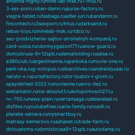
antenna-highly.ru
mine-lab-msk.ru
1-mus.ru
3-sex-porn.ru
ban-damn.ru
purse-factory.ru
viagra-tablet.ru
fasbags.ru
adler-jun.ru
bandamn.ru
fincontech.ru
3sexporn.ru
1mus.ru
darksand.ru
rebus-toys.ru
minelab-msk.ru
rtdco.ru
seo-prodvizhenie-sajtov-stroitelnyh-kompanij.ru
card-voice.ru
rulonnyygazon177.ru
snow-guard.ru
domizbrusa-9x12spb.ru
demaholding.ru
aalse.ru
a380club.ru
argentinamia.ru
perkoka.ru
movie-one.ru
perk-oka.ru
g-octopus.ru
sibarchives.ru
andreislyusar.ru
naruto-x.ru
pursefactory.ru
tor-lyubov-i-grom.ru
spayderhed-2022.ru
movieone.ru
evro-dez.ru
webamator.ru
ma-absolut1.ru
avtopomosch27.ru
nv-750.ru
news-plain.ru
nertansaga.ru
delanalad.ru
dizfiles.ru
youtubefree.ru
aria-family.ru
roadli.ru
planeta-samara.ru
mysmartbuy.ru
matrasy-kemerovo.ru
ashanet.ru
trade-farm.ru
dotcustoms.ru
domizbrusa9x12spb.ru
autodamp.ru