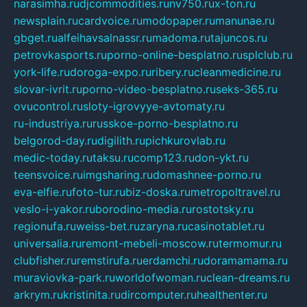
narasimha.ru
djcommodities.ru
nv750.ru
x-ton.ru
newsplain.ru
cardvoice.ru
modopaper.ru
manunae.ru
gbget.ru
alfeihavsalnassr.ru
madoma.ru
tajuncos.ru
petrovkasports.ru
porno-online-besplatno.ru
splclub.ru
york-life.ru
doroga-expo.ru
ribery.ru
cleanmedicine.ru
slovar-ivrit.ru
porno-video-besplatno.ru
seks-365.ru
ovucontrol.ru
sloty-igrovyye-avtomaty.ru
ru-industriya.ru
russkoe-porno-besplatno.ru
belgorod-day.ru
digilith.ru
pichkurovlab.ru
medic-today.ru
taksu.ru
comp123.ru
don-ykt.ru
teensvoice.ru
imgsharing.ru
domashnee-porno.ru
eva-elfie.ru
foto-tur.ru
biz-doska.ru
metropoltravel.ru
veslo-i-yakor.ru
borodino-media.ru
rostotsky.ru
regionufa.ru
weiss-bet.ru
zaryna.ru
casinotablet.ru
universalia.ru
remont-mebeli-moscow.ru
termomur.ru
clubfisher.ru
remstirufa.ru
erdamchi.ru
doramamama.ru
muraviovka-park.ru
worldofwoman.ru
clean-dreams.ru
arkrym.ru
kristinita.ru
dircomputer.ru
healthenter.ru