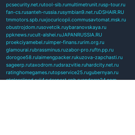
pcsecurity.net.ru
tool-sib.ru
multimetrunit.ru
sp-tour.ru
fan-cs.ru
santeh-russia.ru
symbian9.net.ru
DSHAIR.RU
tmmotors.spb.ru
xjocuricopii.com
musavtomat.msk.ru
obustrojdom.ru
sovetcik.ru
ybaranovskaya.ru
ppknews.ru
cult-alshei.ru
JAPANRUSSIA.RU
proekciyamebel.ru
imper-finans.ru
rim.org.ru
glamourai.ru
brassminus.ru
zabor-pro.ru
ftn.pp.ru
dorogoe58.ru
laimengpacker.ru
kuzova-zapchasti.ru
sageerp.ru
taxodrom.ru
dsrazvitie.ru
hardcity.net.ru
ratinghomegames.ru
topservice25.ru
gubernyan.ru
gtglasslined.ru
ii4.ru
tssport.spb.ru
andorra24.com
blackwallstreet.ru
oboimos.ru
optim-doors.com.ru
ikuch.ru
nycr.org.ru
npa21.ru
vremya-ch.spb.ru
desert000.ru
ivtorgi.ru
ifiori.ru
catalog-statei.ru
dcv.org.ru
spetsmaster174.ru
ipkameryhiseeu.ru
dum26.ru
ruspol.spb.ru
fr-opendp.ru
kam-solnyshko.ru
cheyenne-arapaho.ru
sevzapmetal.spb.ru
ted-lapidus.spb.ru
parasite-eliminator.ru