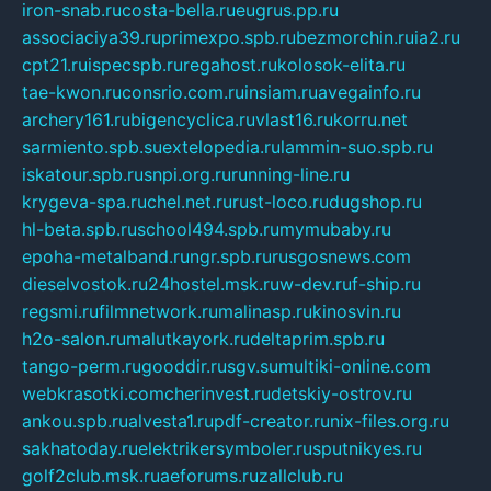
iron-snab.ru
costa-bella.ru
eugrus.pp.ru
associaciya39.ru
primexpo.spb.ru
bezmorchin.ru
ia2.ru
cpt21.ru
ispecspb.ru
regahost.ru
kolosok-elita.ru
tae-kwon.ru
consrio.com.ru
insiam.ru
avegainfo.ru
archery161.ru
bigencyclica.ru
vlast16.ru
korru.net
sarmiento.spb.su
extelopedia.ru
lammin-suo.spb.ru
iskatour.spb.ru
snpi.org.ru
running-line.ru
krygeva-spa.ru
chel.net.ru
rust-loco.ru
dugshop.ru
hl-beta.spb.ru
school494.spb.ru
mymubaby.ru
epoha-metalband.ru
ngr.spb.ru
rusgosnews.com
dieselvostok.ru
24hostel.msk.ru
w-dev.ru
f-ship.ru
regsmi.ru
filmnetwork.ru
malinasp.ru
kinosvin.ru
h2o-salon.ru
malutkayork.ru
deltaprim.spb.ru
tango-perm.ru
gooddir.ru
sgv.su
multiki-online.com
webkrasotki.com
cherinvest.ru
detskiy-ostrov.ru
ankou.spb.ru
alvesta1.ru
pdf-creator.ru
nix-files.org.ru
sakhatoday.ru
elektrikersymboler.ru
sputnikyes.ru
golf2club.msk.ru
aeforums.ru
zallclub.ru