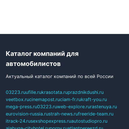
Каталог компаний для
автомобилистов
Актуальный каталог компаний по всей России
03223.ru
ufille.ru
krasotata.ru
prazdnikdushi.ru
veetbox.ru
cinemapost.ru
ciam-fr.ru
kraft-you.ru
mega-press.ru
03223.ru
web-explore.ru
rastenuya.ru
eurovision-russia.ru
strah-news.ru
freeride-team.ru
itrack-24.ru
sexshopexpress.ru
autostudiopro.ru
alabuga-cityhotel.ru
pornv.ru
atlantpereezd.ru