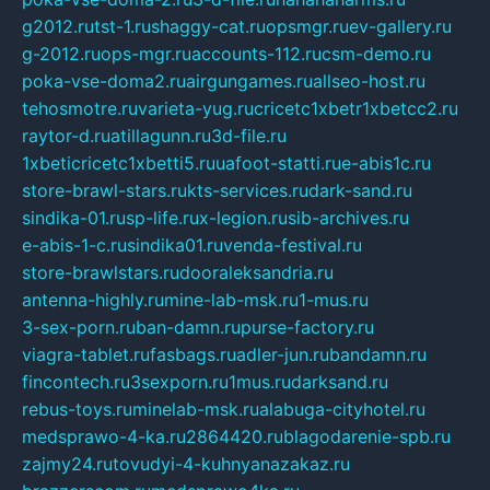
g2012.ru
tst-1.ru
shaggy-cat.ru
opsmgr.ru
ev-gallery.ru
g-2012.ru
ops-mgr.ru
accounts-112.ru
csm-demo.ru
poka-vse-doma2.ru
airgungames.ru
allseo-host.ru
tehosmotre.ru
varieta-yug.ru
cricetc1xbetr1xbetcc2.ru
raytor-d.ru
atillagunn.ru
3d-file.ru
1xbeticricetc1xbetti5.ru
uafoot-statti.ru
e-abis1c.ru
store-brawl-stars.ru
kts-services.ru
dark-sand.ru
sindika-01.ru
sp-life.ru
x-legion.ru
sib-archives.ru
e-abis-1-c.ru
sindika01.ru
venda-festival.ru
store-brawlstars.ru
dooraleksandria.ru
antenna-highly.ru
mine-lab-msk.ru
1-mus.ru
3-sex-porn.ru
ban-damn.ru
purse-factory.ru
viagra-tablet.ru
fasbags.ru
adler-jun.ru
bandamn.ru
fincontech.ru
3sexporn.ru
1mus.ru
darksand.ru
rebus-toys.ru
minelab-msk.ru
alabuga-cityhotel.ru
medsprawo-4-ka.ru
2864420.ru
blagodarenie-spb.ru
zajmy24.ru
tovudyi-4-kuhnyanazakaz.ru