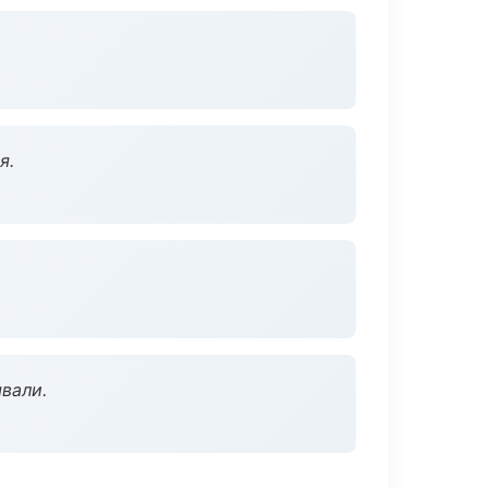
я.
вали.