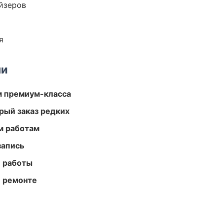
йзеров
я
ми
м премиум-класса
рый заказ редких
м работам
запись
е работы
и ремонте