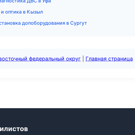
диагностика ДВС в Уфа
 и оптика в Кызыл
становка допоборудования в Сургут
евосточный федеральный округ
|
Главная страница
билистов