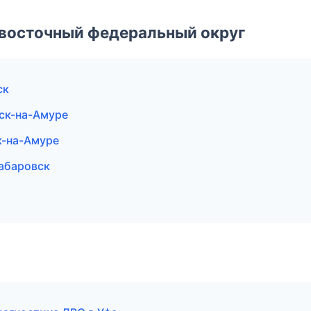
евосточный федеральный округ
ск
ск-на-Амуре
к-на-Амуре
Хабаровск