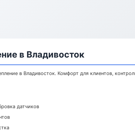
ение в Владивосток
ление в Владивосток. Комфорт для клиентов, контроль
ибровка датчиков
нтов
стка