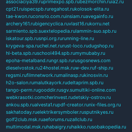
associaciya39.ru
primexpo.spb.ru
bezmorchin.ru
ia2.ru
cpt21.ru
ispecspb.ru
regahost.ru
kolosok-elita.ru
tae-kwon.ru
consrio.com.ru
insiam.ru
avegainfo.ru
archery161.ru
bigencyclica.ru
vlast16.ru
korru.net
sarmiento.spb.su
extelopedia.ru
lammin-suo.spb.ru
iskatour.spb.ru
snpi.org.ru
running-line.ru
krygeva-spa.ru
chel.net.ru
rust-loco.ru
dugshop.ru
hl-beta.spb.ru
school494.spb.ru
mymubaby.ru
epoha-metalband.ru
ngr.spb.ru
rusgosnews.com
dieselvostok.ru
24hostel.msk.ru
w-dev.ru
f-ship.ru
regsmi.ru
filmnetwork.ru
malinasp.ru
kinosvin.ru
h2o-salon.ru
malutkayork.ru
deltaprim.spb.ru
tango-perm.ru
gooddir.ru
sgv.su
multiki-online.com
webkrasotki.com
cherinvest.ru
detskiy-ostrov.ru
ankou.spb.ru
alvesta1.ru
pdf-creator.ru
nix-files.org.ru
sakhatoday.ru
elektrikersymboler.ru
sputnikyes.ru
golf2club.msk.ru
aeforums.ru
zallclub.ru
multimodal.msk.ru
habaigry.ru
haikko.ru
sobakopedia.ru