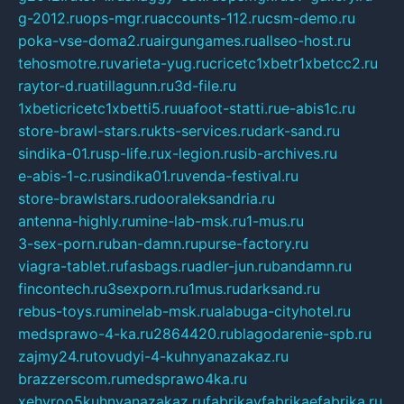
g-2012.ru
ops-mgr.ru
accounts-112.ru
csm-demo.ru
poka-vse-doma2.ru
airgungames.ru
allseo-host.ru
tehosmotre.ru
varieta-yug.ru
cricetc1xbetr1xbetcc2.ru
raytor-d.ru
atillagunn.ru
3d-file.ru
1xbeticricetc1xbetti5.ru
uafoot-statti.ru
e-abis1c.ru
store-brawl-stars.ru
kts-services.ru
dark-sand.ru
sindika-01.ru
sp-life.ru
x-legion.ru
sib-archives.ru
e-abis-1-c.ru
sindika01.ru
venda-festival.ru
store-brawlstars.ru
dooraleksandria.ru
antenna-highly.ru
mine-lab-msk.ru
1-mus.ru
3-sex-porn.ru
ban-damn.ru
purse-factory.ru
viagra-tablet.ru
fasbags.ru
adler-jun.ru
bandamn.ru
fincontech.ru
3sexporn.ru
1mus.ru
darksand.ru
rebus-toys.ru
minelab-msk.ru
alabuga-cityhotel.ru
medsprawo-4-ka.ru
2864420.ru
blagodarenie-spb.ru
zajmy24.ru
tovudyi-4-kuhnyanazakaz.ru
brazzerscom.ru
medsprawo4ka.ru
xehyroo5kuhnyanazakaz.ru
fabrikayfabrikaefabrika.ru