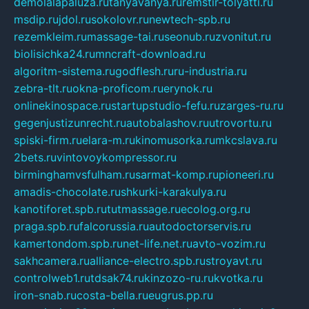
demolalapaluza.ru
tanyavanya.ru
remstir-tolyatti.ru
msdip.ru
jdol.ru
sokolovr.ru
newtech-spb.ru
rezemkleim.ru
massage-tai.ru
seonub.ru
zvonitut.ru
biolisichka24.ru
mncraft-download.ru
algoritm-sistema.ru
godflesh.ru
ru-industria.ru
zebra-tlt.ru
okna-proficom.ru
erynok.ru
onlinekinospace.ru
startupstudio-fefu.ru
zarges-ru.ru
gegenjustizunrecht.ru
autobalashov.ru
utrovortu.ru
spiski-firm.ru
elara-m.ru
kinomusorka.ru
mkcslava.ru
2bets.ru
vintovoykompressor.ru
birminghamvsfulham.ru
sarmat-komp.ru
pioneeri.ru
amadis-chocolate.ru
shkurki-karakulya.ru
kanotiforet.spb.ru
tutmassage.ru
ecolog.org.ru
praga.spb.ru
falcorussia.ru
autodoctorservis.ru
kamertondom.spb.ru
net-life.net.ru
avto-vozim.ru
sakhcamera.ru
alliance-electro.spb.ru
stroyavt.ru
controlweb1.ru
tdsak74.ru
kinzozo-ru.ru
kvotka.ru
iron-snab.ru
costa-bella.ru
eugrus.pp.ru