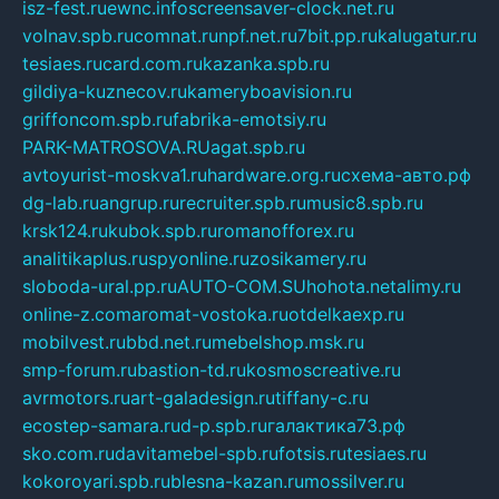
isz-fest.ru
ewnc.info
screensaver-clock.net.ru
volnav.spb.ru
comnat.ru
npf.net.ru
7bit.pp.ru
kalugatur.ru
tesiaes.ru
card.com.ru
kazanka.spb.ru
gildiya-kuznecov.ru
kameryboavision.ru
griffoncom.spb.ru
fabrika-emotsiy.ru
PARK-MATROSOVA.RU
agat.spb.ru
avtoyurist-moskva1.ru
hardware.org.ru
схема-авто.рф
dg-lab.ru
angrup.ru
recruiter.spb.ru
music8.spb.ru
krsk124.ru
kubok.spb.ru
romanofforex.ru
analitikaplus.ru
spyonline.ru
zosikamery.ru
sloboda-ural.pp.ru
AUTO-COM.SU
hohota.net
alimy.ru
online-z.com
aromat-vostoka.ru
otdelkaexp.ru
mobilvest.ru
bbd.net.ru
mebelshop.msk.ru
smp-forum.ru
bastion-td.ru
kosmoscreative.ru
avrmotors.ru
art-galadesign.ru
tiffany-c.ru
ecostep-samara.ru
d-p.spb.ru
галактика73.рф
sko.com.ru
davitamebel-spb.ru
fotsis.ru
tesiaes.ru
kokoroyari.spb.ru
blesna-kazan.ru
mossilver.ru