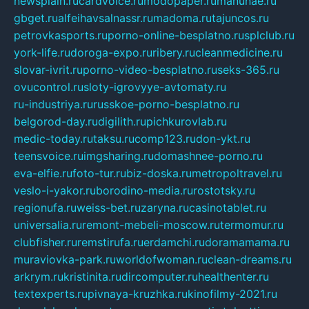
newsplain.ru
cardvoice.ru
modopaper.ru
manunae.ru
gbget.ru
alfeihavsalnassr.ru
madoma.ru
tajuncos.ru
petrovkasports.ru
porno-online-besplatno.ru
splclub.ru
york-life.ru
doroga-expo.ru
ribery.ru
cleanmedicine.ru
slovar-ivrit.ru
porno-video-besplatno.ru
seks-365.ru
ovucontrol.ru
sloty-igrovyye-avtomaty.ru
ru-industriya.ru
russkoe-porno-besplatno.ru
belgorod-day.ru
digilith.ru
pichkurovlab.ru
medic-today.ru
taksu.ru
comp123.ru
don-ykt.ru
teensvoice.ru
imgsharing.ru
domashnee-porno.ru
eva-elfie.ru
foto-tur.ru
biz-doska.ru
metropoltravel.ru
veslo-i-yakor.ru
borodino-media.ru
rostotsky.ru
regionufa.ru
weiss-bet.ru
zaryna.ru
casinotablet.ru
universalia.ru
remont-mebeli-moscow.ru
termomur.ru
clubfisher.ru
remstirufa.ru
erdamchi.ru
doramamama.ru
muraviovka-park.ru
worldofwoman.ru
clean-dreams.ru
arkrym.ru
kristinita.ru
dircomputer.ru
healthenter.ru
textexperts.ru
pivnaya-kruzhka.ru
kinofilmy-2021.ru