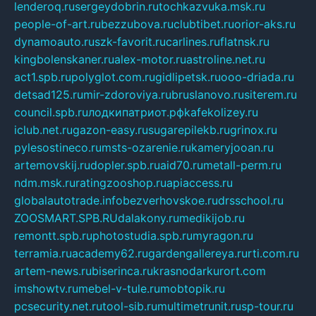
lenderoq.ru
sergeydobrin.ru
tochkazvuka.msk.ru
people-of-art.ru
bezzubova.ru
clubtibet.ru
orior-aks.ru
dynamoauto.ru
szk-favorit.ru
carlines.ru
flatnsk.ru
kingbolenskaner.ru
alex-motor.ru
astroline.net.ru
act1.spb.ru
polyglot.com.ru
gidlipetsk.ru
ooo-driada.ru
detsad125.ru
mir-zdoroviya.ru
bruslanovo.ru
siterem.ru
council.spb.ru
лодкипатриот.рф
kafekolizey.ru
iclub.net.ru
gazon-easy.ru
sugarepilekb.ru
grinox.ru
pylesostineco.ru
msts-ozarenie.ru
kameryjooan.ru
artemovskij.ru
dopler.spb.ru
aid70.ru
metall-perm.ru
ndm.msk.ru
ratingzooshop.ru
apiaccess.ru
globalautotrade.info
bezverhovskoe.ru
drsschool.ru
ZOOSMART.SPB.RU
dalakony.ru
medikijob.ru
remontt.spb.ru
photostudia.spb.ru
myragon.ru
terramia.ru
academy62.ru
gardengallereya.ru
rti.com.ru
artem-news.ru
biserinca.ru
krasnodarkurort.com
imshowtv.ru
mebel-v-tule.ru
mobtopik.ru
pcsecurity.net.ru
tool-sib.ru
multimetrunit.ru
sp-tour.ru