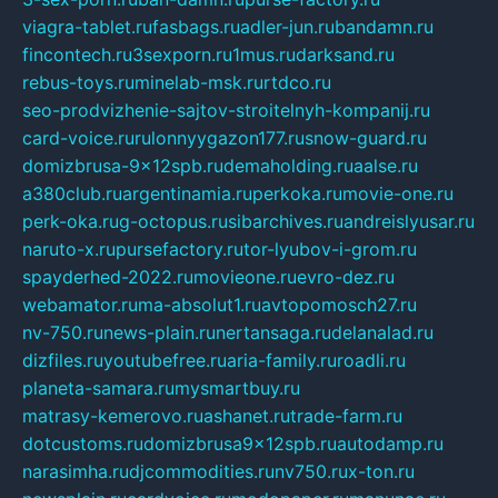
viagra-tablet.ru
fasbags.ru
adler-jun.ru
bandamn.ru
fincontech.ru
3sexporn.ru
1mus.ru
darksand.ru
rebus-toys.ru
minelab-msk.ru
rtdco.ru
seo-prodvizhenie-sajtov-stroitelnyh-kompanij.ru
card-voice.ru
rulonnyygazon177.ru
snow-guard.ru
domizbrusa-9x12spb.ru
demaholding.ru
aalse.ru
a380club.ru
argentinamia.ru
perkoka.ru
movie-one.ru
perk-oka.ru
g-octopus.ru
sibarchives.ru
andreislyusar.ru
naruto-x.ru
pursefactory.ru
tor-lyubov-i-grom.ru
spayderhed-2022.ru
movieone.ru
evro-dez.ru
webamator.ru
ma-absolut1.ru
avtopomosch27.ru
nv-750.ru
news-plain.ru
nertansaga.ru
delanalad.ru
dizfiles.ru
youtubefree.ru
aria-family.ru
roadli.ru
planeta-samara.ru
mysmartbuy.ru
matrasy-kemerovo.ru
ashanet.ru
trade-farm.ru
dotcustoms.ru
domizbrusa9x12spb.ru
autodamp.ru
narasimha.ru
djcommodities.ru
nv750.ru
x-ton.ru