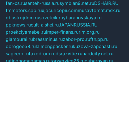
fan-cs.ru
santeh-russia.ru
symbian9.net.ru
DSHAIR.RU
tmmotors.spb.ru
xjocuricopii.com
musavtomat.msk.ru
obustrojdom.ru
sovetcik.ru
ybaranovskaya.ru
ppknews.ru
cult-alshei.ru
JAPANRUSSIA.RU
proekciyamebel.ru
imper-finans.ru
rim.org.ru
glamourai.ru
brassminus.ru
zabor-pro.ru
ftn.pp.ru
dorogoe58.ru
laimengpacker.ru
kuzova-zapchasti.ru
sageerp.ru
taxodrom.ru
dsrazvitie.ru
hardcity.net.ru
ratinghomegames.ru
topservice25.ru
gubernyan.ru
gtglasslined.ru
ii4.ru
tssport.spb.ru
andorra24.com
blackwallstreet.ru
oboimos.ru
optim-doors.com.ru
ikuch.ru
nycr.org.ru
npa21.ru
vremya-ch.spb.ru
desert000.ru
ivtorgi.ru
ifiori.ru
catalog-statei.ru
dcv.org.ru
spetsmaster174.ru
ipkameryhiseeu.ru
dum26.ru
ruspol.spb.ru
fr-opendp.ru
kam-solnyshko.ru
cheyenne-arapaho.ru
sevzapmetal.spb.ru
ted-lapidus.spb.ru
parasite-eliminator.ru
sigma-complete.ru
modernworld.ru
dama-moda.ru