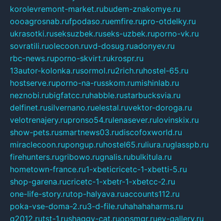
korolevremont-market.ru
budem-znakomye.ru
oooagrosnab.ru
fpodaso.ru
emfire.ru
pro-otdelky.ru
ukrasotki.ru
seksuzbek.ru
seks-uzbek.ru
porno-vk.ru
sovratili.ru
olecoon.ru
vd-dosug.ru
adonyev.ru
rbc-news.ru
porno-skvirt.ru
krospr.ru
13autor-kolonka.ru
sormol.ru
2rich.ru
hostel-65.ru
hostserve.ru
porno-na-russkom.ru
mishinlab.ru
neznobi.ru
bigfatcc.ru
habble.ru
starbucksvia.ru
delfinet.ru
silvernano.ru
elestal.ru
vektor-doroga.ru
velotrenajery.ru
pronso54.ru
lenasever.ru
lovinskix.ru
show-pets.ru
smartnews03.ru
discofoxworld.ru
miraclecoon.ru
pongup.ru
hostel65.ru
liura.ru
glasspb.ru
firehunters.ru
gribowo.ru
gnalis.ru
bulkitula.ru
hometown-france.ru
1-xbeticricetc-1-xbetti-5.ru
shop-garena.ru
cricetc-1-xbetr-1-xbetcc-2.ru
one-life-story.ru
top-halyava.ru
accounts112.ru
poka-vse-doma-2.ru
3-d-file.ru
hahahaharms.ru
g2012.ru
tst-1.ru
shaggy-cat.ru
opsmgr.ru
ev-gallery.ru