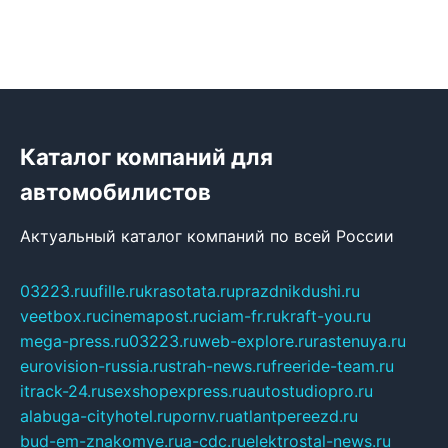
Каталог компаний для
автомобилистов
Актуальный каталог компаний по всей России
03223.ru
ufille.ru
krasotata.ru
prazdnikdushi.ru
veetbox.ru
cinemapost.ru
ciam-fr.ru
kraft-you.ru
mega-press.ru
03223.ru
web-explore.ru
rastenuya.ru
eurovision-russia.ru
strah-news.ru
freeride-team.ru
itrack-24.ru
sexshopexpress.ru
autostudiopro.ru
alabuga-cityhotel.ru
pornv.ru
atlantpereezd.ru
bud-em-znakomye.ru
a-cdc.ru
elektrostal-news.ru