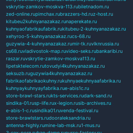
vskrytie-zamkov-moskva-113.ru
biletnadom.ru
zed-online.ru
pimchax.ru
brazzers-hd.ru
z-host.ru
kitubeu2kuhnyanazakaz.ru
naperekate.ru
kuhnyaofabrikaufabrik.ru
kitubeu-2-kuhnyanazakaz.ru
xehyroo-5-kuhnyanazakaz.ru
cs-68.ru
guzywia-4-kuhnyanazakaz.ru
mir-tk.ru
vlknrussia.ru
cs68.ru
vladivostok-map.ru
video-seks.ru
bankaribi.ru
raszar.ru
vskrytie-zamkov-moskva113.ru
lipetsktelecom.ru
tovudyi4kuhnyanazakaz.ru
seksuzb.ru
guzywia4kuhnyanazakaz.ru
fabrikaofabrikaokuhny.ru
kuhnyaekuhnyaafabrika.ru
kuhnyaykuhnyayfabrika.ru
e-abis1c.ru
store-brawl-stars.ru
kts-services.ru
dark-sand.ru
sindika-01.ru
sp-life.ru
x-legion.ru
sib-archives.ru
e-abis-1-c.ru
sindika01.ru
venda-festival.ru
store-brawlstars.ru
dooraleksandria.ru
antenna-highly.ru
mine-lab-msk.ru
1-mus.ru
3-sex-porn.ru
ban-damn.ru
purse-factory.ru