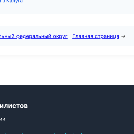
 в Калуга
альный федеральный округ
|
Главная страница
→
билистов
сии