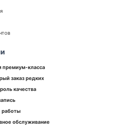
ия
нтов
ми
м премиум-класса
рый заказ редких
роль качества
запись
е работы
вное обслуживание